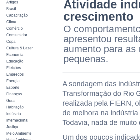
Atividade ind
Artigos
Brasil
crescimento
Capacitação
Clima
O comportamento 
Comércio
Consumidor
apresentou result
Copa
aumento para as 
Cultura & Lazer
Economia
pequenas.
Educação
Eleições
Empregos
Energia
A sondagem das indústri
Esporte
Transformação do Rio G
Finanças
Geral
realizada pela FIERN, 
Habitação
de melhora na indústria
Indústria
Internacional
Todavia, nada de muito 
Justiça
Meio Ambiente
Um dos poucos indicad