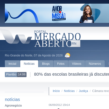
Rio Grande do Norte, 07 de Agosto de 2026
Inicial
Notícias
Blogs
Fotos
Vídeos
Números
80% das escolas brasileiras já discut
Plantão
14:06
Início
/
Notícias
/
Justiça
/
Câmara revo
notícias
06/09/2012 15h14
Agronegócio