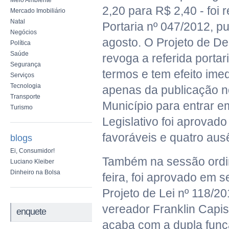
Meio Ambiente
2,20 para R$ 2,40 - foi
Mercado Imobiliário
Natal
Portaria nº 047/2012, p
Negócios
agosto. O Projeto de De
Política
Saúde
revoga a referida porta
Segurança
termos e tem efeito ime
Serviços
Tecnologia
apenas da publicação no
Transporte
Município para entrar e
Turismo
Legislativo foi aprovad
favoráveis e quatro aus
blogs
Ei, Consumidor!
Também na sessão ordin
Luciano Kleiber
Dinheiro na Bolsa
feira, foi aprovado em 
Projeto de Lei nº 118/20
vereador Franklin Capis
enquete
acaba com a dupla funç