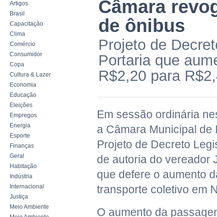
Câmara revo
Artigos
Brasil
de ônibus
Capacitação
Clima
Projeto de Decret
Comércio
Consumidor
Portaria que aum
Copa
R$2,20 para R$2
Cultura & Lazer
Economia
Educação
Eleições
Em sessão ordinária nest
Empregos
Energia
a Câmara Municipal de 
Esporte
Projeto de Decreto Legi
Finanças
Geral
de autoria do vereador J
Habitação
que defere o aumento 
Indústria
Internacional
transporte coletivo em N
Justiça
Meio Ambiente
O aumento da passagem