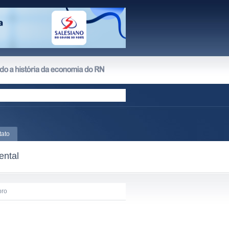
tato
ental
bro