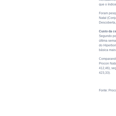
que o índic
Foram pesqu
Natal (Conju
Descoberta,
Custo da c
Segundo pon
última sema
do Hiperbom
básica mais
Comparando 
Procon Nata
412,46), se
423,33).
Fonte: Proc