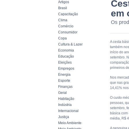
Cest
Artigos
Brasil
em 
Capacitação
Clima
Os prod
Comércio
Consumidor
Copa
A cesta bás
Cultura & Lazer
também nos 
Economia
início do a
Educação
setembro. N
Eleições
comparação 
primeiros d
Empregos
Energia
Nos mercadi
Esporte
que nas gra
Finanças
14,41% nos
Geral
O custo méd
Habitação
pessoas, qu
Indústria
setembro, f
Internacional
básica com 
Justiça
média, R$ 4
Meio Ambiente
A pesquisa 