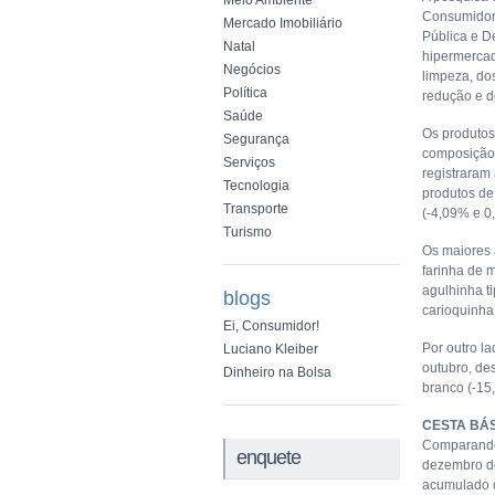
Meio Ambiente
Consumidor 
Mercado Imobiliário
Pública e De
Natal
hipermercad
Negócios
limpeza, dos
Política
redução e d
Saúde
Os produtos
Segurança
composição 
Serviços
registraram
Tecnologia
produtos de
Transporte
(-4,09% e 0
Turismo
Os maiores 
farinha de 
agulhinha ti
blogs
carioquinha 
Ei, Consumidor!
Por outro l
Luciano Kleiber
outubro, des
Dinheiro na Bolsa
branco (-15
CESTA BÁS
Comparando 
enquete
dezembro de
acumulado d