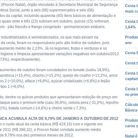
(Procon Natal), órgão vinculado à Secretaria Municipal de Segurança
Cesta 
fesa Social, junto a seis (06) supermercados e seis (06)
mais c
os da capital, incluindo quarenta (40) itens básicos de alimentação e
 quais vinte e três (23) subiram em outubro, quinze (15) sofreram
Cesta 
ois - pão francês e frango congelado - permaneceram estáveis.
1,64%
 industrializados e semielaborados, os que mais pesam na
Produto
da cesta, foram os responsáveis pelo alto índice de outubro, pois
ano
 aumento médio de 2,23%. Já os legumes, frutas e verduras e os
Cesta B
 higiene e limpeza apresentaram variações negativas em outubro/2012
,73%), respectivamente).
Cesta b
aumentos de outubro foram constatados no tomate (subiu 18,9%),
Cesta b
mandioca (+15,4%), chuchu (+15,2%), queijo de coalho (+13,2%), arroz
capita
po 2 (+10,0%), alface (+9,8%), açúcar cristalizado (+6,8%) e feijão
tipo 1 (+6,0%).
Cesta b
no prim
ado, dentre os quinze produtos que apresentaram redução de preço em
taque para o jerimum leite (caiu 36,8%), cebola pera (-31,0%), repolho
Cálcul
,1%), batata comum (-14,6%) e cheiro verde (-7,3%).
Básica 
ICA ACUMULA ALTA DE 9,79% DE JANEIRO A OUTUBRO DE 2012
Produt
o custo atual da cesta básica (R$ 424,16) com o vigente em
caros 
 2011 (R$ 386,32), o Procon Natal constata aumento médio
e 9,79% nos dez primeiros meses de 2012.
Natal é