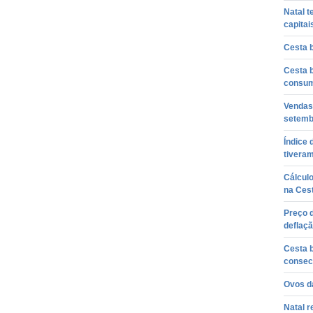
Natal t
capita
Cesta 
Cesta 
consum
Vendas
setemb
Índice
tiveram
Cálculo
na Cest
Preço d
deflaçã
Cesta 
consec
Ovos d
Natal r