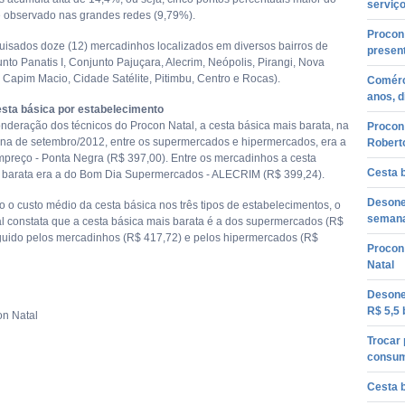
serviço
e observado nas grandes redes (9,79%).
Procon 
isados doze (12) mercadinhos localizados em diversos bairros de
presen
nto Panatis I, Conjunto Pajuçara, Alecrim, Neópolis, Pirangi, Nova
 Capim Macio, Cidade Satélite, Pitimbu, Centro e Rocas).
Comérci
anos, 
esta básica por estabelecimento
deração dos técnicos do Procon Natal, a cesta básica mais barata, na
Procon 
na de setembro/2012, entre os supermercados e hipermercados, era a
Roberto
preço - Ponta Negra (R$ 397,00). Entre os mercadinhos a cesta
Cesta 
 barata era a do Bom Dia Supermercados - ALECRIM (R$ 399,24).
Desone
o custo médio da cesta básica nos três tipos de estabelecimentos, o
semana
l constata que a cesta básica mais barata é a dos supermercados (R$
guido pelos mercadinhos (R$ 417,72) e pelos hipermercados (R$
Procon
Natal
Desone
R$ 5,5 
on Natal
Trocar 
consum
Cesta 