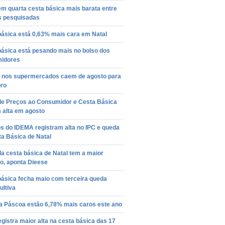
em quarta cesta básica mais barata entre
is pesquisadas
básica está 0,63% mais cara em Natal
básica está pesando mais no bolso dos
idores
 nos supermercados caem de agosto para
ro
 de Preços ao Consumidor e Cesta Básica
 alta em agosto
s do IDEMA registram alta no IPC e queda
a Básica de Natal
a cesta básica de Natal tem a maior
o, aponta Dieese
básica fecha maio com terceira queda
ultiva
a Páscoa estão 6,78% mais caros este ano
egistra maior alta na cesta básica das 17