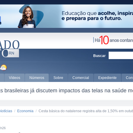
Buscar
Vídeos
Números
Sobre
Comercial
Expediente
Con
 brasileiras já discutem impactos das telas na saúde m
Notícias
/
Economia
/
Cesta básica do natalense registra alta de 1,50% em outu
1h26