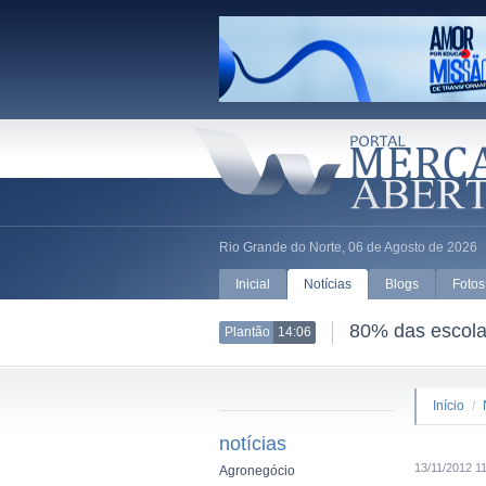
Rio Grande do Norte, 06 de Agosto de 2026
Inicial
Notícias
Blogs
Fotos
80% das escolas
Plantão
14:06
Início
/
notícias
13/11/2012 1
Agronegócio