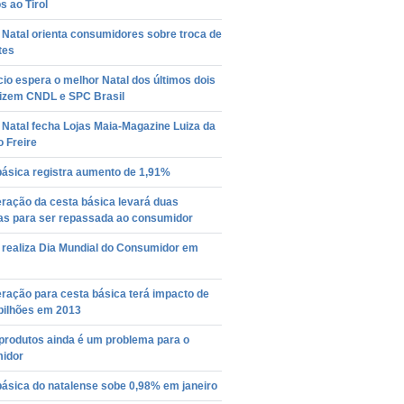
s ao Tirol
Natal orienta consumidores sobre troca de
tes
o espera o melhor Natal dos últimos dois
dizem CNDL e SPC Brasil
Natal fecha Lojas Maia-Magazine Luiza da
 Freire
básica registra aumento de 1,91%
ração da cesta básica levará duas
s para ser repassada ao consumidor
 realiza Dia Mundial do Consumidor em
ração para cesta básica terá impacto de
bilhões em 2013
produtos ainda é um problema para o
idor
básica do natalense sobe 0,98% em janeiro