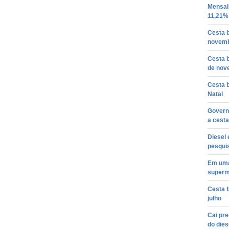
Mensal
11,21%
Cesta 
novem
Cesta 
de nov
Cesta 
Natal
Govern
a cesta
Diesel 
pesqui
Em uma
superm
Cesta 
julho
Cai pre
do dies