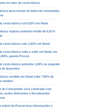
iva no valor da cesta básica
básica pesa menos no bolso do consumidor
nse
a cesta básica cai 0,02% em Natal
básica registra aumento médio de 0,61%
al
a cesta básica caiu 1,80% em Natal
a cesta básica volta a subir em Natal, em
0,90%, aponta Procon
da cesta básica aumenta 1,68% na segunda
 de dezembro
básica vendida em Natal sobe 7,86% de
 a outubro
 do Consumidor será celebrada com
as, ações itinerantes e fiscalizações
ivas
e móvel do Procon leva informações e