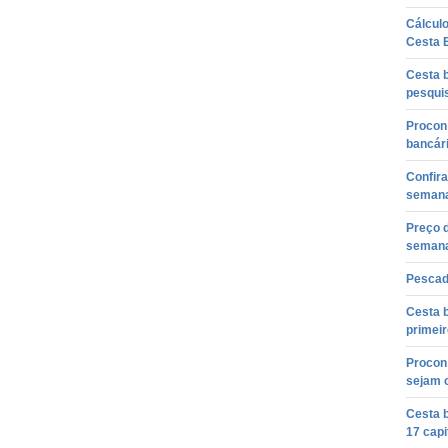
Cálcul
Cesta 
Cesta b
pesqui
Procon 
bancár
Confir
semana
Preço 
semana
Pescad
Cesta 
primei
Procon 
sejam 
Cesta 
17 capi