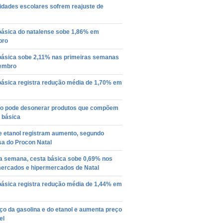
idades escolares sofrem reajuste de
básica do natalense sobe 1,86% em
bro
básica sobe 2,11% nas primeiras semanas
embro
básica registra redução média de 1,70% em
o pode desonerar produtos que compõem
 básica
e etanol registram aumento, segundo
sa do Procon Natal
 semana, cesta básica sobe 0,69% nos
ercados e hipermercados de Natal
básica registra redução média de 1,44% em
ço da gasolina e do etanol e aumenta preço
el