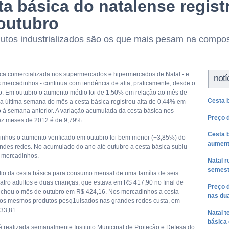
a básica do natalense regist
outubro
utos industrializados são os que mais pesam na compos
ica comercializada nos supermercados e hipermercados de Natal - e
notí
mercadinhos - continua com tendência de alta, praticamente, desde o
no. Em outubro o aumento médio foi de 1,50% em relação ao mês de
Cesta 
a última semana do mês a cesta básica registrou alta de 0,44% em
à semana anterior. A variação acumulada da cesta básica nos
Preço d
ez meses de 2012 é de 9,79%.
Cesta b
nhos o aumento verificado em outubro foi bem menor (+3,85%) do
aumen
ndes redes. No acumulado do ano até outubro a cesta básica subiu
 mercadinhos.
Natal r
semest
io da cesta básica para consumo mensal de uma família de seis
atro adultos e duas crianças, que estava em R$ 417,90 no final de
Preço d
echou o mês de outubro em R$ 424,16. Nos mercadinhos a cesta
nas du
os mesmos produtos pesq1uisados nas grandes redes custa, em
33,81.
Natal t
básica 
é realizada semanalmente Instituto Municipal de Proteção e Defesa do