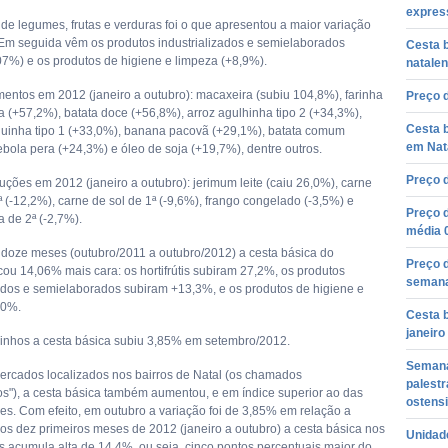
express
de legumes, frutas e verduras foi o que apresentou a maior variação
Em seguida vêm os produtos industrializados e semielaborados
Cesta 
07%) e os produtos de higiene e limpeza (+8,9%).
natale
entos em 2012 (janeiro a outubro): macaxeira (subiu 104,8%), farinha
Preço d
 (+57,2%), batata doce (+56,8%), arroz agulhinha tipo 2 (+34,3%),
Cesta 
oquinha tipo 1 (+33,0%), banana pacovã (+29,1%), batata comum
em Nat
ebola pera (+24,3%) e óleo de soja (+19,7%), dentre outros.
Preço d
uções em 2012 (janeiro a outubro): jerimum leite (caiu 26,0%), carne
 (-12,2%), carne de sol de 1ª (-9,6%), frango congelado (-3,5%) e
Preço d
 de 2ª (-2,7%).
média 
 doze meses (outubro/2011 a outubro/2012) a cesta básica do
Preço 
cou 14,06% mais cara: os hortifrútis subiram 27,2%, os produtos
semana
zados e semielaborados subiram +13,3%, e os produtos de higiene e
,0%.
Cesta 
janeiro
nhos a cesta básica subiu 3,85% em setembro/2012.
Semana
rcados localizados nos bairros de Natal (os chamados
palestr
s"), a cesta básica também aumentou, e em índice superior ao das
ostens
es. Com efeito, em outubro a variação foi de 3,85% em relação a
os dez primeiros meses de 2012 (janeiro a outubro) a cesta básica nos
Unidad
 acumula alta de 14,4%, ou seja, cinco pontos percentuais maior do