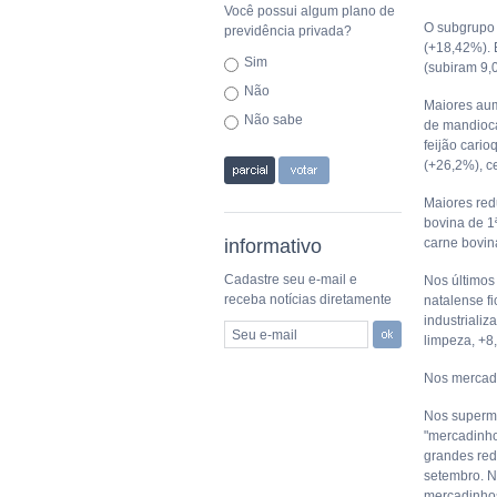
Você possui algum plano de
O subgrupo 
previdência privada?
(+18,42%). 
Sim
(subiram 9,
Não
Maiores aum
Não sabe
de mandioca
feijão cari
(+26,2%), c
Maiores red
bovina de 1ª
informativo
carne bovina
Cadastre seu e-mail e
Nos últimos
receba notícias diretamente
natalense fi
industriali
Seu e-mail
limpeza, +8
Nos mercadi
Nos superme
"mercadinho
grandes red
setembro. N
mercadinhos