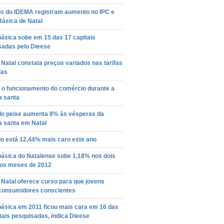
os do IDEMA registram aumento no IPC e
Básica de Natal
ásica sobe em 15 das 17 capitais
sadas pelo Dieese
Natal constata preços variados nas tarifas
ias
a o funcionamento do comércio durante a
 santa
do peixe aumenta 8% às vésperas da
 santa em Natal
o está 12,44% mais caro este ano
básica do Natalense sobe 1,18% nos dois
ros meses de 2012
Natal oferece curso para que jovens
consumidores conscientes
básica em 2011 ficou mais cara em 16 das
tais pesquisadas, indica Dieese