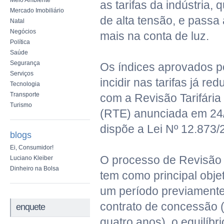
Meio Ambiente
as tarifas da indústria,
Mercado Imobiliário
de alta tensão, e passa
Natal
Negócios
mais na conta de luz.
Política
Saúde
Segurança
Os índices aprovados 
Serviços
incidir nas tarifas já re
Tecnologia
Transporte
com a Revisão Tarifária
Turismo
(RTE) anunciada em 24
dispõe a Lei Nº 12.873/
blogs
Ei, Consumidor!
O processo de Revisão T
Luciano Kleiber
Dinheiro na Bolsa
tem como principal objet
um período previamente
contrato de concessão 
enquete
quatro anos), o equilíb