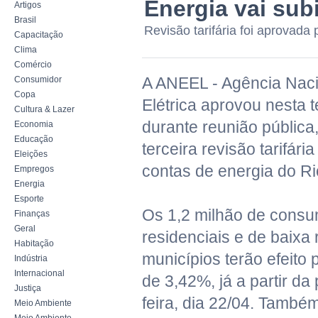
Energia vai sub
Artigos
Brasil
Revisão tarifária foi aprovada
Capacitação
Clima
Comércio
A ANEEL - Agência Naci
Consumidor
Copa
Elétrica aprovou nesta t
Cultura & Lazer
durante reunião pública, 
Economia
Educação
terceira revisão tarifári
Eleições
contas de energia do R
Empregos
Energia
Esporte
Os 1,2 milhão de consu
Finanças
Geral
residenciais e de baixa
Habitação
municípios terão efeito p
Indústria
Internacional
de 3,42%, já a partir d
Justiça
feira, dia 22/04. També
Meio Ambiente