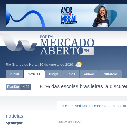
Rio Grande do Norte, 10 de Agosto de 2026
Inicial
Notícias
Blogs
Fotos
Vídeos
Números
80% das escolas brasileiras já discut
Plantão
14:06
Início
/
Notícias
/
Economia
/
Senac dis
notícias
01/02/2013 14h56
Agronegócio