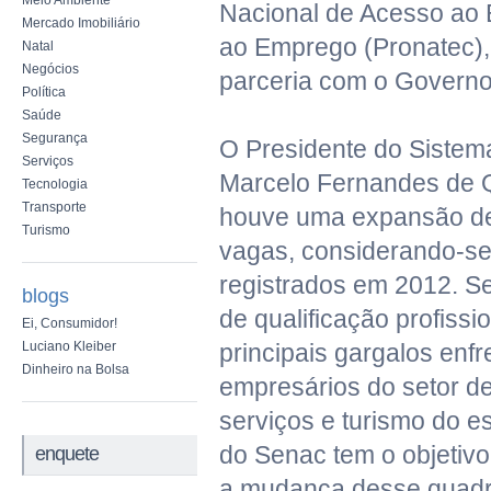
Meio Ambiente
Nacional de Acesso ao 
Mercado Imobiliário
ao Emprego (Pronatec),
Natal
Negócios
parceria com o Governo
Política
Saúde
Segurança
O Presidente do Siste
Serviços
Marcelo Fernandes de Q
Tecnologia
Transporte
houve uma expansão de
Turismo
vagas, considerando-se
registrados em 2012. Se
blogs
de qualificação profissi
Ei, Consumidor!
Luciano Kleiber
principais gargalos enf
Dinheiro na Bolsa
empresários do setor d
serviços e turismo do e
do Senac tem o objetivo 
enquete
a mudança desse quadr