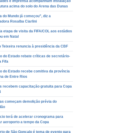
dades e imprensa acompanham instalação
rutura acima do solo do Arena das Dunas
a do Mundo já começou”, diz a
dora Rosalba Ciarlini
 etapa de visita da FIFA/COL aos estádios
ou em Natal
 Teixeira renuncia à presidência da CBF
 do Estado rebate críticas de secretário-
a Fifa
o do Estado recebe comitiva da província
na de Entre Rios
as recebem capacitação gratuita para Copa
4
as começam demolição prévia do
dão
cio terá de acelerar cronograma para
ar aeroporto a tempo da Copa
rto de São Gonçalo é tema de evento para