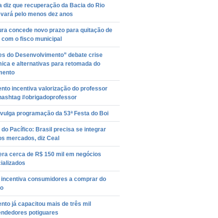
a diz que recuperação da Bacia do Rio
evará pelo menos dez anos
ura concede novo prazo para quitação de
 com o fisco municipal
es do Desenvolvimento” debate crise
ica e alternativas para retomada do
mento
to incentiva valorização do professor
hashtag #obrigadoprofessor
ivulga programação da 53ª Festa do Boi
do Pacífico: Brasil precisa se integrar
os mercados, diz Ceal
era cerca de R$ 150 mil em negócios
ializados
 incentiva consumidores a comprar do
o
to já capacitou mais de três mil
ndedores potiguares