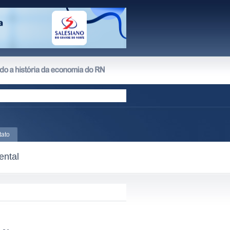
tato
ental