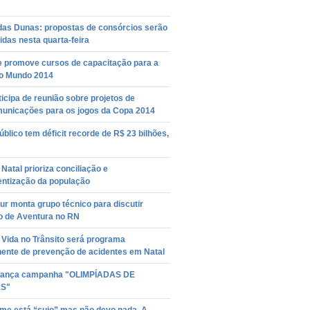
das Dunas: propostas de consórcios serão
das nesta quarta-feira
e promove cursos de capacitação para a
o Mundo 2014
icipa de reunião sobre projetos de
municações para os jogos da Copa 2014
úblico tem déficit recorde de R$ 23 bilhões,
Natal prioriza conciliação e
entização da população
r monta grupo técnico para discutir
o de Aventura no RN
 Vida no Trânsito será programa
ente de prevenção de acidentes em Natal
lança campanha "OLIMPÍADAS DE
S"