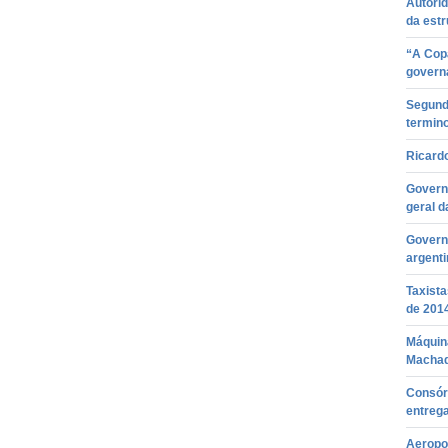
Autori
da est
“A Cop
governa
Segunda
termin
Ricardo
Governo
geral d
Govern
argenti
Taxist
de 201
Máquin
Macha
Consór
entreg
Aeropo