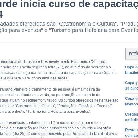
urde inicia curso de capacita
4
adades oferecidas são "Gastronomia e Cultura", "Produ
ão para eventos" e "Turismo para Hotelaria para Evento
notí
o municipal de Turismo e Desenvolvimento Econômico (Seturde),
inheiro abriu nesta segunda-feira (21), no auditório da secretaria o
Copa d
alificação da segunda turma inscrita para capacitação para a Copa do
brasilei
14 que terá Natal como uma das sedes.
Copa ge
30 bilh
tuliano Pinheiro o treinamento de pessoal é uma mostra da
 que está se dando ao evento, na preparação antecipada de
Copa d
s que atuam no segmento turístico. Os cursos oferecidos nesta fase são
Namor
ades de "Gastronomia e Cultura", "Produção e Gestão de Eventos",
ara eventos" e "Turismo para Hotelaria para Eventos".
Creden
está di
rão presenciais contando com 12 módulos por dia, por meio de
ncia e atualização realizada pelos técnicos da Seturde e vai até a
Restaur
a-feira (dia 25). O curso é promovido pela Prefeitura de Natal, através
com co