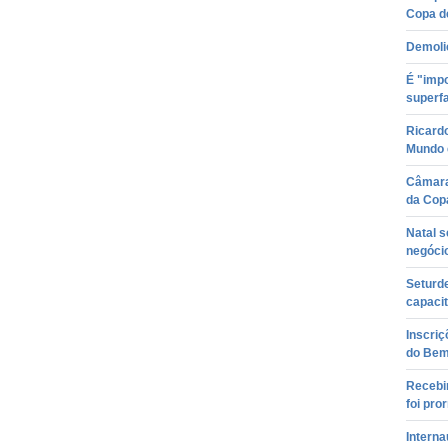
Copa d
Demoli
É "impo
superf
Ricardo
Mundo e
Câmara
da Cop
Natal s
negóci
Seturde
capaci
Inscriç
do Bem
Recebi
foi pro
Interna