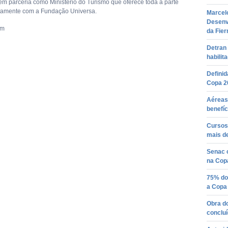
em parceria como Ministério do Turismo que oferece toda a parte
ntamente com a Fundação Universa.
Marcelo
Desenv
om
da Fier
Detran 
habilit
Definid
Copa 2
Aéreas 
benefíc
Cursos
mais de
Senac 
na Cop
75% do
a Copa 
Obra d
conclu