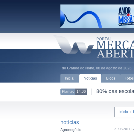
Rio Grande do Norte, 08 de Agosto de 2026
Inicial
Notícias
Blogs
Fotos
80% das escolas
Plantão
14:06
Início
/
notícias
21/03/2011 1
Agronegócio