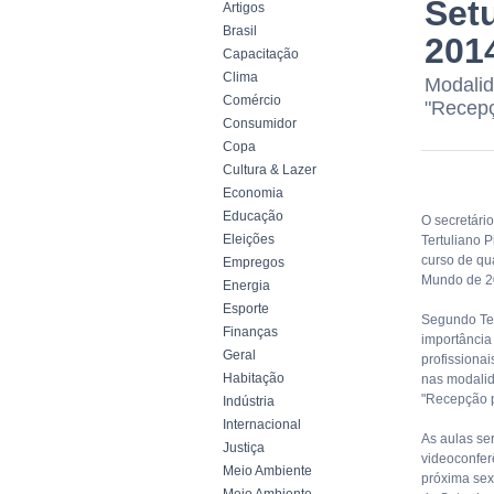
Set
Artigos
Brasil
201
Capacitação
Clima
Modalid
Comércio
"Recepç
Consumidor
Copa
Cultura & Lazer
Economia
Educação
O secretári
Eleições
Tertuliano P
curso de qu
Empregos
Mundo de 20
Energia
Esporte
Segundo Ter
Finanças
importância
Geral
profissionai
Habitação
nas modalid
"Recepção p
Indústria
Internacional
As aulas se
Justiça
videoconferê
Meio Ambiente
próxima sext