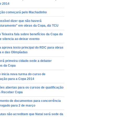
e 2014
ção começará pelo Machadinho
ssível dizer que não haverá
aturamento" em obras da Copa, diz TCU
 Teixeira fala sobre benefícios da Copa do
 silencia ao deixar evento
 aprova texto principal do RDC para obras
a e das Olimpíadas
erá primeira cidade-sede a debater
os da Copa
 inicia nova turma do curso de
tação para a Copa 2014
ões abertas para os cursos de qualificação
 Receber Copa
mento de documentos para concorrência
rrogado para 2 de março
utas não acreditam que Natal será sede da