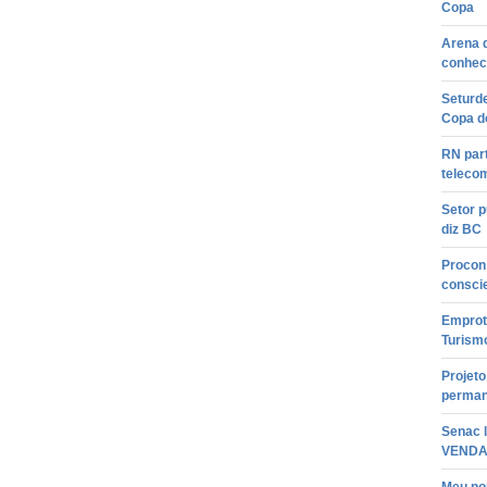
Copa
Arena 
conheci
Seturd
Copa d
RN part
teleco
Setor p
diz BC
Procon 
consci
Emprotu
Turism
Projeto
perman
Senac 
VENDA