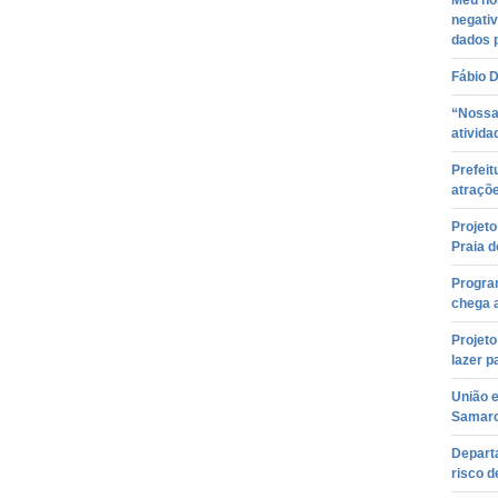
Meu no
negati
dados 
Fábio D
“Nossa
ativida
Prefeit
atraçõe
Projeto
Praia d
Progra
chega a
Projeto
lazer p
União e
Samarc
Depart
risco 