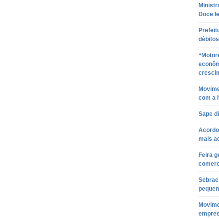
Ministr
Doce l
Prefeit
débitos
“Motor
econôm
cresci
Movimen
com a 
Sape d
Acordo 
mais a
Feira g
comerc
Sebrae
pequen
Movimen
empree