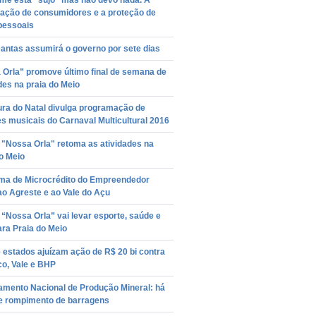
me está “sujo” mas não devo nada. A
vação de consumidores e a proteção de
pessoais
antas assumirá o governo por sete dias
 Orla” promove último final de semana de
des na praia do Meio
ura do Natal divulga programação de
s musicais do Carnaval Multicultural 2016
 "Nossa Orla" retoma as atividades na
o Meio
ma de Microcrédito do Empreendedor
o Agreste e ao Vale do Açu
 “Nossa Orla” vai levar esporte, saúde e
ara Praia do Meio
 estados ajuízam ação de R$ 20 bi contra
o, Vale e BHP
amento Nacional de Produção Mineral: há
de rompimento de barragens