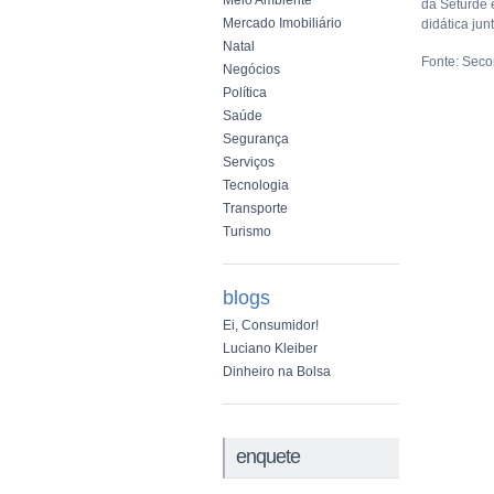
Meio Ambiente
da Seturde 
Mercado Imobiliário
didática ju
Natal
Fonte: Sec
Negócios
Política
Saúde
Segurança
Serviços
Tecnologia
Transporte
Turismo
blogs
Ei, Consumidor!
Luciano Kleiber
Dinheiro na Bolsa
enquete