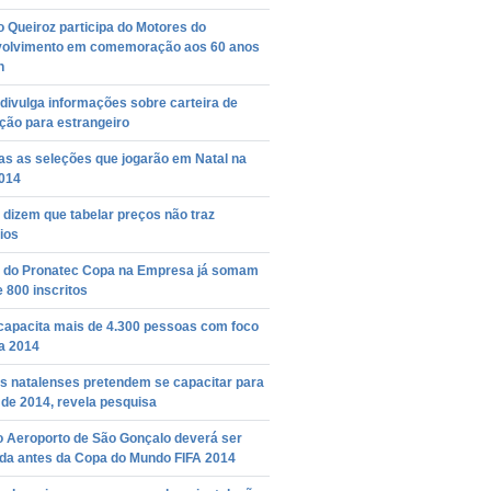
 Queiroz participa do Motores do
olvimento em comemoração aos 60 anos
n
divulga informações sobre carteira de
ação para estrangeiro
as as seleções que jogarão em Natal na
014
dizem que tabelar preços não traz
ios
 do Pronatec Copa na Empresa já somam
 800 inscritos
capacita mais de 4.300 pessoas com foco
a 2014
s natalenses pretendem se capacitar para
de 2014, revela pesquisa
o Aeroporto de São Gonçalo deverá ser
ída antes da Copa do Mundo FIFA 2014