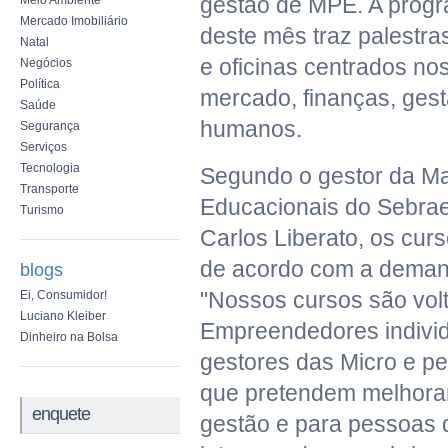
gestão de MPE. A prog
Meio Ambiente
Mercado Imobiliário
deste mês traz palestra
Natal
e oficinas centrados no
Negócios
Política
mercado, finanças, gest
Saúde
humanos.
Segurança
Serviços
Tecnologia
Segundo o gestor da Ma
Transporte
Educacionais do Sebrae
Turismo
Carlos Liberato, os cur
de acordo com a deman
blogs
"Nossos cursos são vol
Ei, Consumidor!
Luciano Kleiber
Empreendedores individ
Dinheiro na Bolsa
gestores das Micro e 
que pretendem melhora
enquete
gestão e para pessoas 