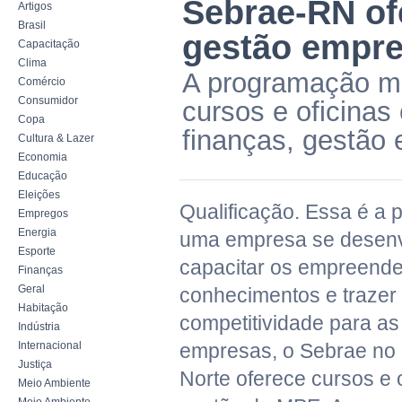
Sebrae-RN of
Artigos
Brasil
gestão empre
Capacitação
Clima
A programação men
Comércio
Consumidor
cursos e oficina
Copa
finanças, gestão
Cultura & Lazer
Economia
Educação
Eleições
Qualificação. Essa é a 
Empregos
Energia
uma empresa se desenv
Esporte
capacitar os empreende
Finanças
Geral
conhecimentos e trazer
Habitação
competitividade para a
Indústria
Internacional
empresas, o Sebrae no
Justiça
Norte oferece cursos e 
Meio Ambiente