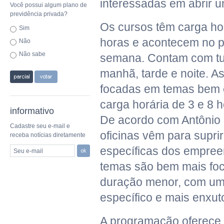
interessadas em abrir u
Você possui algum plano de
previdência privada?
Os cursos têm carga ho
Sim
horas e acontecem no 
Não
Não sabe
semana. Contam com tu
manhã, tarde e noite. As
focadas em temas bem e
carga horária de 3 e 8 
informativo
De acordo com Antônio C
Cadastre seu e-mail e
oficinas vêm para supri
receba notícias diretamente
específicas dos empree
Seu e-mail
temas são bem mais foc
duração menor, com um
específico e mais enxut
A programação oferece 