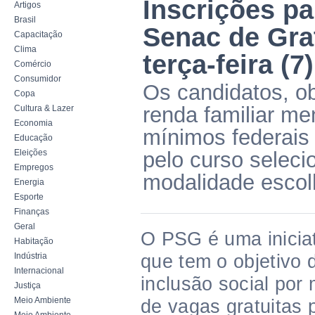
Inscrições p
Artigos
Brasil
Senac de Gra
Capacitação
Clima
terça-feira (7)
Comércio
Consumidor
Os candidatos, o
Copa
renda familiar men
Cultura & Lazer
Economia
mínimos federais 
Educação
Eleições
pelo curso selec
Empregos
modalidade escol
Energia
Esporte
Finanças
Geral
O PSG é uma inicia
Habitação
Indústria
que tem o objetivo 
Internacional
inclusão social por 
Justiça
Meio Ambiente
de vagas gratuitas 