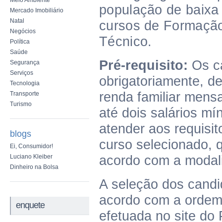
Meio Ambiente
população de baixa
Mercado Imobiliário
Natal
cursos de Formação 
Negócios
Técnico.
Política
Saúde
Pré-requisito:
Os c
Segurança
Serviços
obrigatoriamente, d
Tecnologia
renda familiar mensa
Transporte
Turismo
até dois salários mí
atender aos requisit
blogs
curso selecionado, 
Ei, Consumidor!
Luciano Kleiber
acordo com a modali
Dinheiro na Bolsa
A seleção dos candi
acordo com a ordem 
enquete
efetuada no site do