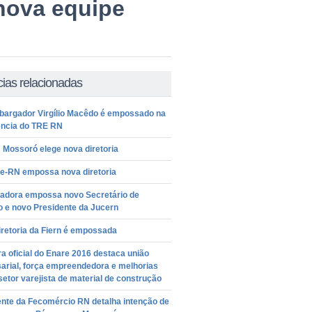
nova equipe
cias relacionadas
argador Virgílio Macêdo é empossado na
ência do TRE RN
 Mossoró elege nova diretoria
te-RN empossa nova diretoria
adora empossa novo Secretário de
o e novo Presidente da Jucern
retoria da Fiern é empossada
a oficial do Enare 2016 destaca união
arial, força empreendedora e melhorias
setor varejista de material de construção
ente da Fecomércio RN detalha intenção de