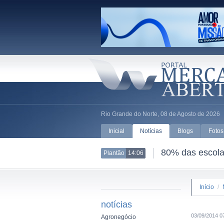
Rio Grande do Norte, 08 de Agosto de 2026
Inicial
Notícias
Blogs
Fotos
80% das escolas
Plantão
14:06
Início
/
notícias
03/09/2014 0
Agronegócio