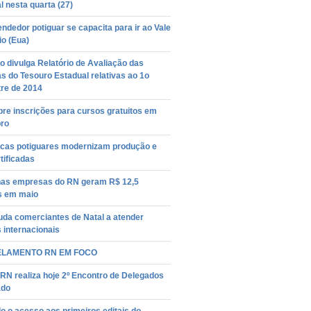
l nesta quarta (27)
dedor potiguar se capacita para ir ao Vale
io (Eua)
 divulga Relatório de Avaliação das
s do Tesouro Estadual relativas ao 1o
re de 2014
re inscrições para cursos gratuitos em
ro
cas potiguares modernizam produção e
tificadas
as empresas do RN geram R$ 12,5
s em maio
uda comerciantes de Natal a atender
s internacionais
LAMENTO RN EM FOCO
RN realiza hoje 2º Encontro de Delegados
ado