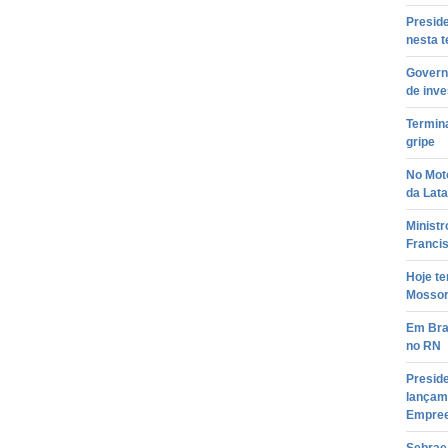
Presid
nesta t
Govern
de inv
Termin
gripe
No Mot
da Lata
Ministr
Franci
Hoje te
Mosso
Em Bra
no RN
Preside
lançame
Empre