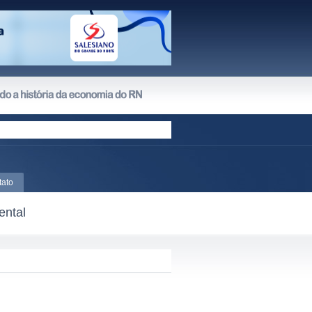
tato
ental