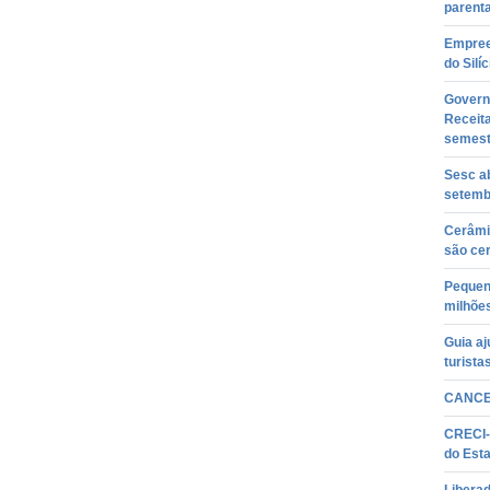
parenta
Empreen
do Silíc
Governo
Receita
semest
Sesc ab
setemb
Cerâmi
são cer
Pequen
milhõe
Guia aj
turista
CANCE
CRECI-
do Est