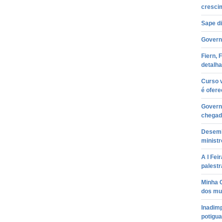
cresci
Sape d
Governo
Fiern, 
detalh
Curso v
é ofere
Governa
chegad
Desemb
ministr
A I Fei
palestr
Minha 
dos mun
Inadim
potigu