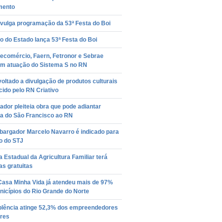
mento
ivulga programação da 53ª Festa do Boi
 do Estado lança 53ª Festa do Boi
Fecomércio, Faern, Fetronor e Sebrae
am atuação do Sistema S no RN
oltado a divulgação de produtos culturais
cido pelo RN Criativo
dor pleiteia obra que pode adiantar
a do São Francisco ao RN
argador Marcelo Navarro é indicado para
o do STJ
ra Estadual da Agricultura Familiar terá
as gratuitas
Casa Minha Vida já atendeu mais de 97%
icípios do Rio Grande do Norte
plência atinge 52,3% dos empreendedores
ares