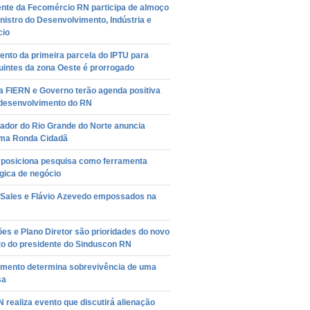
ente da Fecomércio RN participa de almoço
istro do Desenvolvimento, Indústria e
io
nto da primeira parcela do IPTU para
uintes da zona Oeste é prorrogado
a FIERN e Governo terão agenda positiva
 desenvolvimento do RN
ador do Rio Grande do Norte anuncia
ma Ronda Cidadã
a posiciona pesquisa como ferramenta
gica de negócio
Sales e Flávio Azevedo empossados na
ões e Plano Diretor são prioridades do novo
o do presidente do Sinduscon RN
amento determina sobrevivência de uma
sa
realiza evento que discutirá alienação