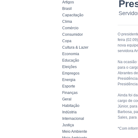
Pre
Artigos
Brasil
Servido
Capacitação
Clima
Comércio
O president
Consumidor
feira (02.09
Copa
nova equipe 
Cultura & Lazer
servidora A
Economia
Educação
Na ocasião 
Eleições
para o carg
Abrantes de 
Empregos
Presidência;
Energia
Presidência
Esporte
Finanças
Ainda foi d
Geral
cargo de co
Habitação
Júnior, par
Barbosa, pa
Indústria
Sales, para 
Internacional
Justiça
*Com infor
Meio Ambiente