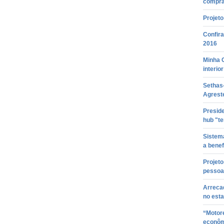
compra
Projeto
Confir
2016
Minha 
interio
Sethas
Agrest
Preside
hub "t
Sistem
a benef
Projeto
pessoas
Arreca
no est
“Motor
econôm