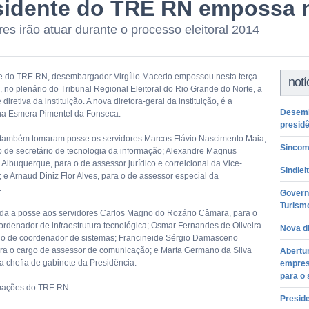
sidente do TRE RN empossa 
res irão atuar durante o processo eleitoral 2014
e do TRE RN, desembargador Virgílio Macedo empossou nesta terça-
notí
), no plenário do Tribunal Regional Eleitoral do Rio Grande do Norte, a
diretiva da instituição. A nova diretora-geral da instituição, é a
Desemb
na Esmera Pimentel da Fonseca.
presid
também tomaram posse os servidores Marcos Flávio Nascimento Maia,
Sincom
o de secretário de tecnologia da informação; Alexandre Magnus
Albuquerque, para o de assessor jurídico e correicional da Vice-
Sindlei
 e Arnaud Diniz Flor Alves, para o de assessor especial da
.
Govern
Turism
ada a posse aos servidores Carlos Magno do Rozário Câmara, para o
ordenador de infraestrutura tecnológica; Osmar Fernandes de Oliveira
Nova di
a o de coordenador de sistemas; Francineide Sérgio Damasceno
ra o cargo de assessor de comunicação; e Marta Germano da Silva
Abertur
a chefia de gabinete da Presidência.
empres
para o 
mações do TRE RN
Presid