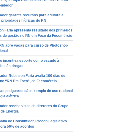
lança etapa estadual do Prêmio Prefeito
endedor
ador garante recursos para adutora e
á prioridades hídricas do RN
n Faria apresenta resultado dos primeiros
as de gestão no RN em Foco da Fecomércio
RN abre vagas para curso de Photoshop
ional
o incentiva esporte como escudo à
ia e às drogas
dor Robinson Faria avalia 100 dias de
 no “RN Em Foco”, da Fecomércio
ias potiguares dão exemplo de uso racional
gia elétrica
dor recebe visita de diretores do Grupo
a de Energia
ana do Consumidor, Procon Legislativo
ra 56% de acordos