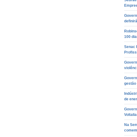
Sebrae 
Empre
Govern
definir
Robinso
100 di
Senac 
Profiss
Govern
violênc
Governa
gestão
Indústr
de ener
Governa
Voltali
Na Sem
comemo