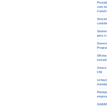
Presid
com min
Comérc
Vencime
contrib
Sistem
para o
Govern
Progra
Oficin
estraté
Amaro 
CNI
Licitaç
mandat
Planej
empre
OAB/RN 