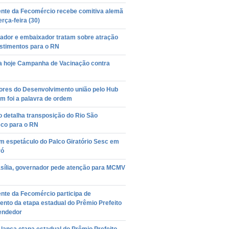
ente da Fecomércio recebe comitiva alemã
erça-feira (30)
ador e embaixador tratam sobre atração
estimentos para o RN
a hoje Campanha de Vacinação contra
ores do Desenvolvimento união pelo Hub
m foi a palavra de ordem
o detalha transposição do Rio São
sco para o RN
m espetáculo do Palco Giratório Sesc em
ró
sília, governador pede atenção para MCMV
nte da Fecomércio participa de
nto da etapa estadual do Prêmio Prefeito
endedor