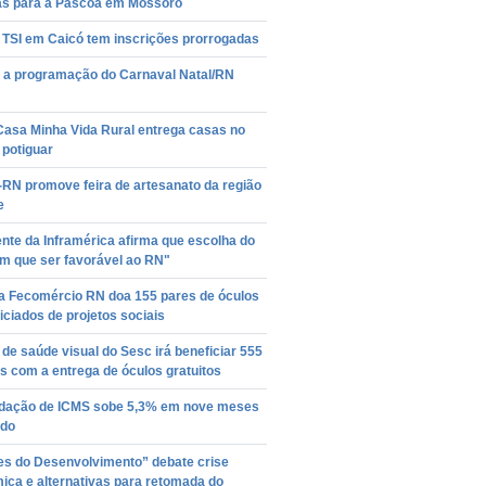
s para a Páscoa em Mossoró
 TSI em Caicó tem inscrições prorrogadas
a a programação do Carnaval Natal/RN
Casa Minha Vida Rural entrega casas no
r potiguar
-RN promove feira de artesanato da região
e
nte da Inframérica afirma que escolha do
em que ser favorável ao RN"
a Fecomércio RN doa 155 pares de óculos
iciados de projetos sociais
 de saúde visual do Sesc irá beneficiar 555
 com a entrega de óculos gratuitos
dação de ICMS sobe 5,3% em nove meses
ado
es do Desenvolvimento” debate crise
ica e alternativas para retomada do