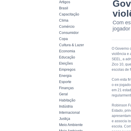
Gov
Artigos
Brasil
viol
Capacitação
Clima
Com est
Comércio
jogador
Consumidor
Copa
Cultura & Lazer
O Governo d
Economia
violência e 
Educação
SEEL, a adm
Eleições
Zico 10, qu
Empregos
escolas de f
Energia
Com esta fi
Esporte
o ex-jogador
Finanças
em 21 estad
Geral
regularment
Habitação
Robinson Fa
Indústria
Estado, pri
Internacional
apresentam m
Justiça
e associa i
Meio Ambiente
escola. Com