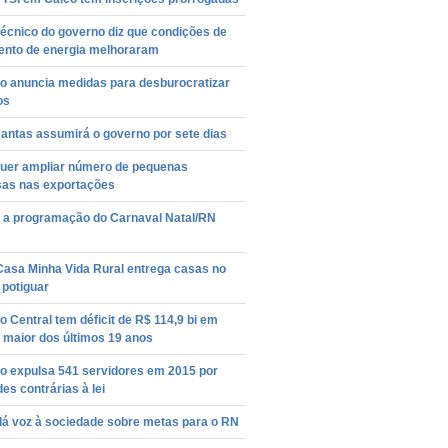
écnico do governo diz que condições de
ento de energia melhoraram
o anuncia medidas para desburocratizar
os
antas assumirá o governo por sete dias
quer ampliar número de pequenas
as nas exportações
a a programação do Carnaval Natal/RN
Casa Minha Vida Rural entrega casas no
r potiguar
 Central tem déficit de R$ 114,9 bi em
 maior dos últimos 19 anos
o expulsa 541 servidores em 2015 por
des contrárias à lei
dá voz à sociedade sobre metas para o RN