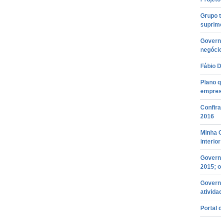
Grupo t
suprim
Govern
negóci
Fábio D
Plano 
empres
Confir
2016
Minha 
interio
Governo
2015; o
Govern
ativida
Portal 