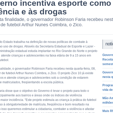
erno incentiva esporte como
ência e às drogas
a finalidade, o governador Robinson Faria recebeu nesta
 de futebol Arthur Nunes Coimbra, o Zico.
o Estado trabalha na definição de novas políticas de combate à
notí
ao uso de drogas. Através da Secretaria Estadual de Esporte e Lazer -
inistração estadual estuda implantar no Rio Grande do Norte o projeto
Governo
e atende crianças e adolescentes na faixa etária de 9 a 15 anos em
Receita
utebol.
semest
nalidade, o governador Robinson Faria recebeu nesta quarta-feira, 08,
Govern
 de futebol Arthur Nunes Coimbra, o Zico. O projeto Zico 10 já existe
nesta q
os e atende crianças e adolescentes sob a condição de estarem
e matriculados, freqüentando a escola pública.
Progra
vida d
ria disse que o objetivo do Governo é levar o projeto para todo o
ncipalmente aos bairros e áreas onde os índices de violência
Mão Ami
aior incidência. "Este projeto estimula as criança à prática do futebol
milhõe
sso à obrigatoriedade de matrícula, freqüência e bom resultado na
 isso queremos estimular a cidadania, combater a violência e afastar
Mais RN