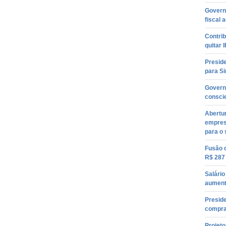
Govern
fiscal 
Contrib
quitar 
Presid
para S
Govern
conscie
Abertur
empres
para o 
Fusão 
R$ 287
Salári
aument
Presid
compra
Projeto