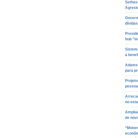
Sethas
Agrest
Governo
dívida
Preside
hub "t
Sistem
a benef
Adams 
para p
Projeto
pessoas
Arreca
no est
Amplia
de nov
“Motor
econôm