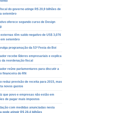
mento
 fiscal do governo atinge R$ 20,9 bilhões de
 a setembro
ativo oferece segundo curso de Design
g
 externas têm saldo negativo de US$ 3,076
s em setembro
ivulga programação da 53ª Festa do Boi
dor recebe líderes empresariais e explica
 da reordenação fiscal
dor reúne parlamentares para discutir a
o financeira do RN
 reduz previsão de receita para 2015, mas
rta novos gastos
diz que povo e empresas não estão em
ões de pagar mais impostos
dação com medidas anunciadas nesta
 pode atingir R$ 28,4 bilhões