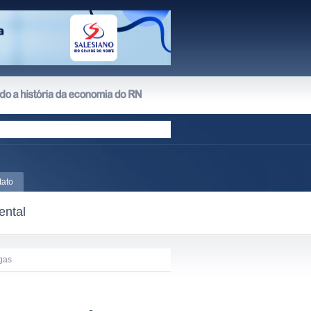
tato
ental
gas