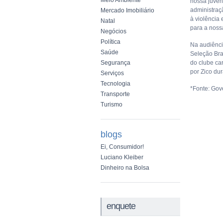
Meio Ambiente
nossa juven
administraç
Mercado Imobiliário
à violência
Natal
para a nossa
Negócios
Política
Na audiênci
Saúde
Seleção Bra
Segurança
do clube ca
por Zico du
Serviços
Tecnologia
*Fonte: Go
Transporte
Turismo
blogs
Ei, Consumidor!
Luciano Kleiber
Dinheiro na Bolsa
enquete