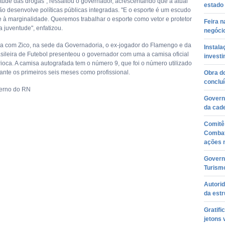
tude das drogas", ressaltou o governador, acrescentando que a atual
estado 
ão desenvolve políticas públicas integradas. "E o esporte é um escudo
 e à marginalidade. Queremos trabalhar o esporte como vetor e protetor
Feira n
 juventude", enfatizou.
negóci
a com Zico, na sede da Governadoria, o ex-jogador do Flamengo e da
Instala
sileira de Futebol presenteou o governador com uma a camisa oficial
invest
rioca. A camisa autografada tem o número 9, que foi o número utilizado
rante os primeiros seis meses como profissional.
Obra d
conclu
verno do RN
Governo
da cade
Comitê
Combat
ações 
Govern
Turism
Autori
da est
Gratifi
jetons 