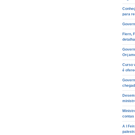
Conheç
para re
Governo
Fiern, 
detalh
Governo
Orçame
Curso v
é ofere
Governa
chegad
Desemb
ministr
Minist
contas 
A I Fei
palestr