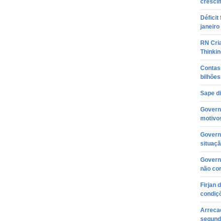
cresci
Déficit
janeiro
RN Cri
Thinkin
Contas
bilhõe
Sape d
Governa
motivos
Governa
situaçã
Governo
não co
Firjan 
condiç
Arreca
segunda