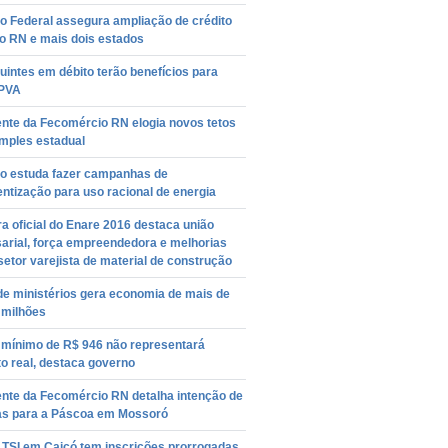
o Federal assegura ampliação de crédito
ao RN e mais dois estados
uintes em débito terão benefícios para
IPVA
ente da Fecomércio RN elogia novos tetos
imples estadual
o estuda fazer campanhas de
ntização para uso racional de energia
a oficial do Enare 2016 destaca união
arial, força empreendedora e melhorias
setor varejista de material de construção
de ministérios gera economia de mais de
 milhões
o mínimo de R$ 946 não representará
o real, destaca governo
ente da Fecomércio RN detalha intenção de
s para a Páscoa em Mossoró
 TSI em Caicó tem inscrições prorrogadas