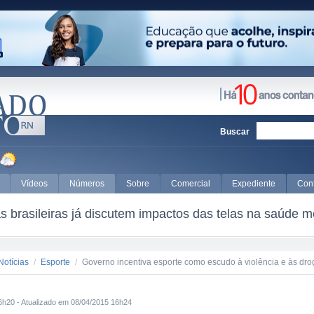
Buscar
Vídeos
Números
Sobre
Comercial
Expediente
Con
 brasileiras já discutem impactos das telas na saúde m
Notícias
/
Esporte
/
Governo incentiva esporte como escudo à violência e às dro
6h20 - Atualizado em 08/04/2015 16h24