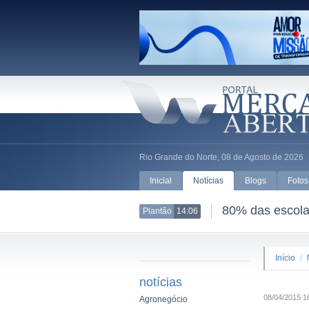
Rio Grande do Norte, 08 de Agosto de 2026
Inicial
Notícias
Blogs
Fotos
80% das escolas
Plantão
14:06
Início
/
notícias
08/04/2015 1
Agronegócio