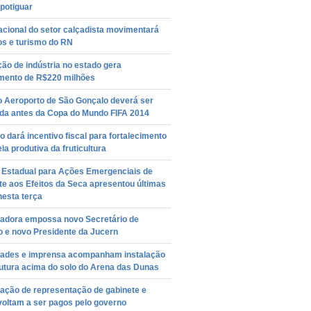
potiguar
acional do setor calçadista movimentará
os e turismo do RN
ção de indústria no estado gera
imento de R$220 milhões
o Aeroporto de São Gonçalo deverá ser
ída antes da Copa do Mundo FIFA 2014
 dará incentivo fiscal para fortalecimento
ia produtiva da fruticultura
 Estadual para Ações Emergenciais de
e aos Efeitos da Seca apresentou últimas
nesta terça
adora empossa novo Secretário de
o e novo Presidente da Jucern
dades e imprensa acompanham instalação
rutura acima do solo do Arena das Dunas
cação de representação de gabinete e
voltam a ser pagos pelo governo