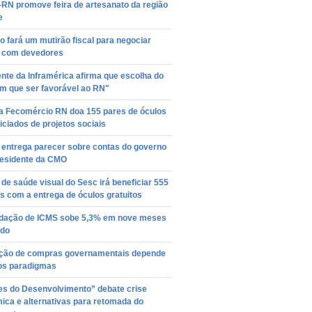
-RN promove feira de artesanato da região
e
 fará um mutirão fiscal para negociar
s com devedores
nte da Inframérica afirma que escolha do
em que ser favorável ao RN"
a Fecomércio RN doa 155 pares de óculos
iciados de projetos sociais
entrega parecer sobre contas do governo
residente da CMO
 de saúde visual do Sesc irá beneficiar 555
 com a entrega de óculos gratuitos
dação de ICMS sobe 5,3% em nove meses
ado
ção de compras governamentais depende
os paradigmas
es do Desenvolvimento” debate crise
ica e alternativas para retomada do