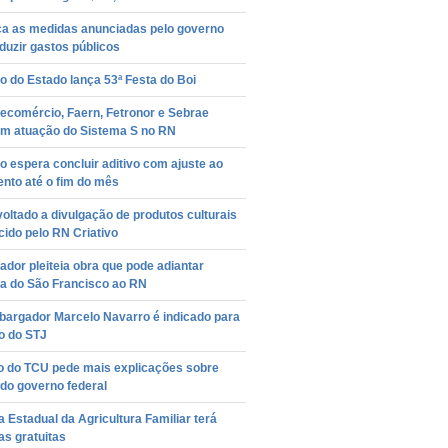
a as medidas anunciadas pelo governo
duzir gastos públicos
 do Estado lança 53ª Festa do Boi
Fecomércio, Faern, Fetronor e Sebrae
am atuação do Sistema S no RN
 espera concluir aditivo com ajuste ao
nto até o fim do mês
oltado a divulgação de produtos culturais
cido pelo RN Criativo
dor pleiteia obra que pode adiantar
a do São Francisco ao RN
argador Marcelo Navarro é indicado para
o do STJ
ro do TCU pede mais explicações sobre
do governo federal
ra Estadual da Agricultura Familiar terá
as gratuitas