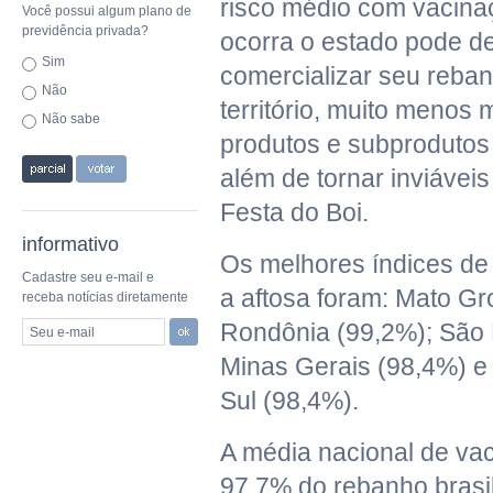
risco médio com vacina
Você possui algum plano de
previdência privada?
ocorra o estado pode de
Sim
comercializar seu reban
Não
território, muito menos 
Não sabe
produtos e subprodutos
além de tornar inviáveis
Festa do Boi.
informativo
Os melhores índices de
Cadastre seu e-mail e
a aftosa foram: Mato Gr
receba notícias diretamente
Rondônia (99,2%); São 
Seu e-mail
Minas Gerais (98,4%) e
Sul (98,4%).
A média nacional de va
97,7% do rebanho brasi