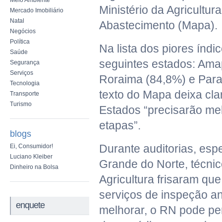
Meio Ambiente
Ministério da Agricultur
Mercado Imobiliário
Natal
Abastecimento (Mapa).
Negócios
Política
Na lista dos piores índi
Saúde
seguintes estados: Ama
Segurança
Serviços
Roraima (84,8%) e Para
Tecnologia
texto do Mapa deixa cla
Transporte
Turismo
Estados “precisarão me
etapas”.
blogs
Durante auditorias, esp
Ei, Consumidor!
Luciano Kleiber
Grande do Norte, técnic
Dinheiro na Bolsa
Agricultura frisaram que
serviços de inspeção a
enquete
melhorar, o RN pode per