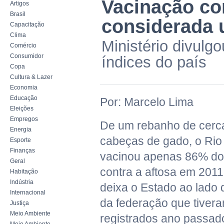
Vacinação co
Artigos
Brasil
considerada 
Capacitação
Clima
Ministério divulg
Comércio
Consumidor
índices do país
Copa
Cultura & Lazer
Economia
Educação
Por: Marcelo Lima
Eleições
Empregos
De um rebanho de cerca
Energia
cabeças de gado, o Rio
Esporte
Finanças
vacinou apenas 86% do
Geral
contra a aftosa em 201
Habitação
Indústria
deixa o Estado ao lado 
Internacional
da federação que tivera
Justiça
Meio Ambiente
registrados ano passad