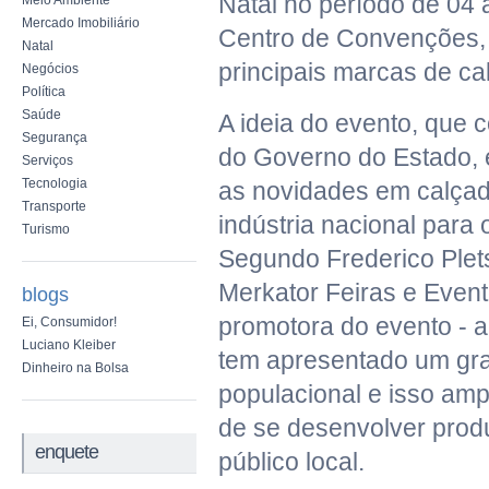
Natal no período de 04 
Meio Ambiente
Mercado Imobiliário
Centro de Convenções, 
Natal
principais marcas de ca
Negócios
Política
Saúde
A ideia do evento, que 
Segurança
do Governo do Estado, é
Serviços
Tecnologia
as novidades em calçad
Transporte
indústria nacional para 
Turismo
Segundo Frederico Plets
Merkator Feiras e Even
blogs
promotora do evento - a
Ei, Consumidor!
Luciano Kleiber
tem apresentado um gr
Dinheiro na Bolsa
populacional e isso amp
de se desenvolver pro
enquete
público local.