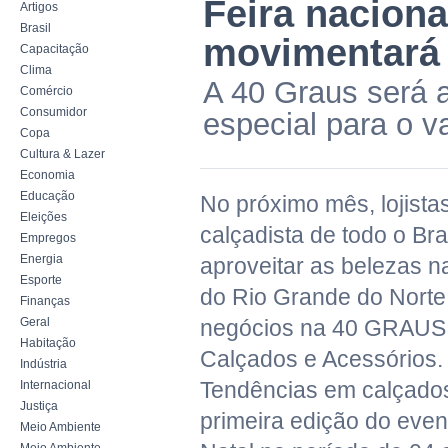
Feira naciona
Artigos
Brasil
movimentará 
Capacitação
Clima
A 40 Graus será a
Comércio
Consumidor
especial para o 
Copa
Cultura & Lazer
Economia
Educação
No próximo mês, lojist
Eleições
calçadista de todo o Br
Empregos
Energia
aproveitar as belezas na
Esporte
do Rio Grande do Norte
Finanças
Geral
negócios na 40 GRAUS 
Habitação
Calçados e Acessórios.
Indústria
Tendências em calçados
Internacional
Justiça
primeira edição do eve
Meio Ambiente