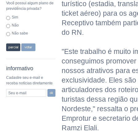
turístico (estadia, trans
Você possui algum plano de
previdência privada?
ticket aéreo) para os ag
Sim
Receptivo também part
Não
do RN.
Não sabe
"Este trabalho é muito i
conseguimos promover 
informativo
nossos atrativos para 
Cadastre seu e-mail e
exclusividade. Eles são 
receba notícias diretamente
articuladores dos rotei
Seu e-mail
turistas dessa região q
Nordeste," ressalta o p
Emprotur e secretario d
Ramzi Elali.