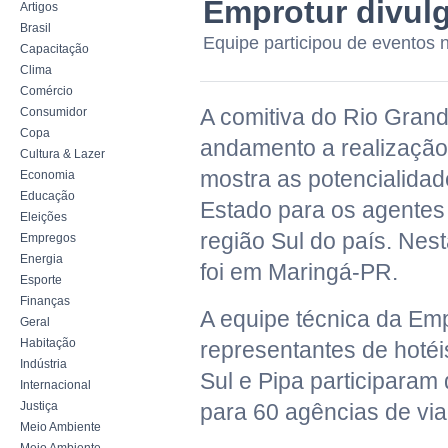
Emprotur divul
Artigos
Brasil
Equipe participou de eventos 
Capacitação
Clima
Comércio
A comitiva do Rio Gran
Consumidor
Copa
andamento a realizaçã
Cultura & Lazer
mostra as potencialidade
Economia
Educação
Estado para os agentes
Eleições
região Sul do país. Nes
Empregos
Energia
foi em Maringá-PR.
Esporte
Finanças
A equipe técnica da Emp
Geral
Habitação
representantes de hotéi
Indústria
Sul e Pipa participaram
Internacional
Justiça
para 60 agências de vi
Meio Ambiente