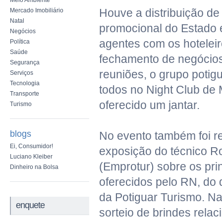
Meio Ambiente
Houve a distribuição de
Mercado Imobiliário
Natal
promocional do Estado 
Negócios
agentes com os hoteleir
Política
Saúde
fechamento de negócios
Segurança
reuniões, o grupo potig
Serviços
Tecnologia
todos no Night Club de 
Transporte
oferecido um jantar.
Turismo
blogs
No evento também foi r
Ei, Consumidor!
exposição do técnico R
Luciano Kleiber
(Emprotur) sobre os prin
Dinheiro na Bolsa
oferecidos pelo RN, do 
da Potiguar Turismo. N
enquete
sorteio de brindes rela