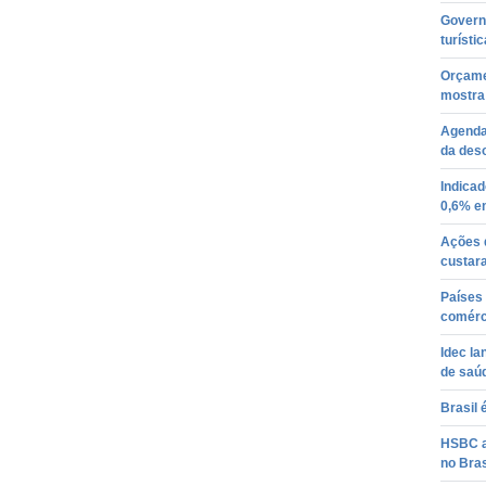
Govern
turísti
Orçamen
mostra
Agenda 
da des
Indicad
0,6% e
Ações 
custar
Países
comérc
Idec la
de saúd
Brasil 
HSBC a
no Bras