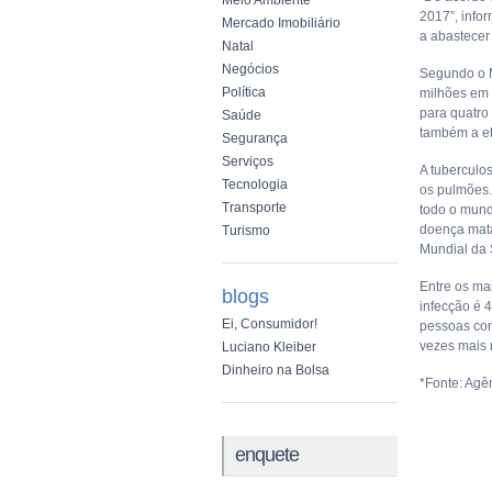
Meio Ambiente
2017”, infor
Mercado Imobiliário
a abastecer
Natal
Negócios
Segundo o M
Política
milhões em 
para quatro
Saúde
também a eti
Segurança
Serviços
A tuberculo
Tecnologia
os pulmões.
Transporte
todo o mund
doença mata
Turismo
Mundial da 
Entre os ma
blogs
infecção é 
Ei, Consumidor!
pessoas com
vezes mais r
Luciano Kleiber
Dinheiro na Bolsa
*Fonte: Agên
enquete