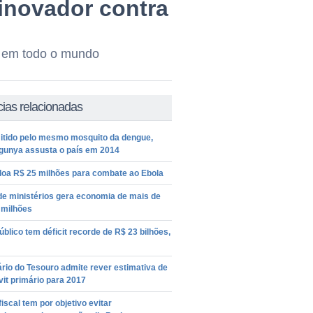
 inovador contra
s em todo o mundo
cias relacionadas
itido pelo mesmo mosquito da dengue,
gunya assusta o país em 2014
doa R$ 25 milhões para combate ao Ebola
de ministérios gera economia de mais de
 milhões
úblico tem déficit recorde de R$ 23 bilhões,
rio do Tesouro admite rever estimativa de
it primário para 2017
 fiscal tem por objetivo evitar