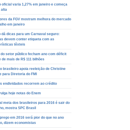
o oficial varia 1,27% em janeiro e começa
alta
dores da FGV mostram melhora do mercado
alho em janeiro
o dá dicas para um Carnaval seguro:
ias devem conter etiqueta com as
rísticas têxteis
do setor público fecham ano com déficit
 de mais de R$ 111 bilhões
 brasileiro apoia reeleição de Christine
 para Diretoria do FMI
s endividados recorrem ao crédito
vulga hoje notas do Enem
al meta dos brasileiros para 2016 é sair do
ho, mostra SPC Brasil
rego em 2016 será pior do que no ano
o, dizem economistas