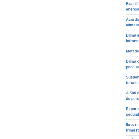
Brasil
energia
Acordo 
alimen
Dilma 
infraes
Metade
Dilma 
pede pu
Suspen
fortale
A 500 
de perd
Export
segund
Ibre: r
trimest