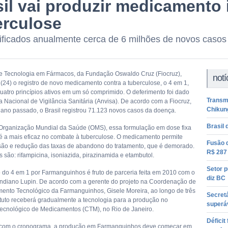
sil vai produzir medicamento
erculose
ificados anualmente cerca de 6 milhões de novos caso
 de Tecnologia em Fármacos, da Fundação Oswaldo Cruz (Fiocruz),
notí
 (24) o registro de novo medicamento contra a tuberculose, o 4 em 1,
uatro princípios ativos em um só comprimido. O deferimento foi dado
Transm
a Nacional de Vigilância Sanitária (Anvisa). De acordo com a Fiocruz,
Chikun
ano passado, o Brasil registrou 71.123 novos casos da doença.
Brasil 
rganização Mundial da Saúde (OMS), essa formulação em dose fixa
 a mais eficaz no combate à tuberculose. O medicamento permite
Fusão 
ão e redução das taxas de abandono do tratamento, que é demorado.
R$ 287
s são: rifampicina, isoniazida, pirazinamida e etambutol.
Setor p
o do 4 em 1 por Farmanguinhos é fruto de parceria feita em 2010 com o
diz BC
 indiano Lupin. De acordo com a gerente do projeto na Coordenação de
ento Tecnológico da Farmanguinhos, Gisele Moreira, ao longo de três
Secretá
tituto receberá gradualmente a tecnologia para a produção no
superáv
cnológico de Medicamentos (CTM), no Rio de Janeiro.
Déficit
 com o cronograma, a produção em Farmanguinhos deve começar em