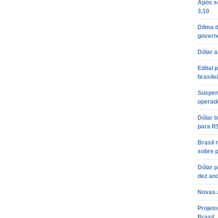
Após se
3,10
Dilma d
govern
Dólar a
Edital 
brasile
Suspen
operado
Dólar 
para R$
Brasil 
sobre 
Dólar p
dez an
Novas a
Projet
Brasil