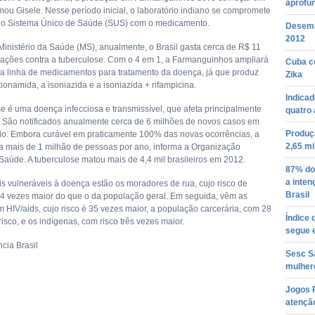
aprofu
mou Gisele. Nesse período inicial, o laboratório indiano se compromete
 o Sistema Único de Saúde (SUS) com o medicamento.
Desemp
2012
inistério da Saúde (MS), anualmente, o Brasil gasta cerca de R$ 11
ações contra a tuberculose. Com o 4 em 1, a Farmanguinhos ampliará
Cuba c
 a linha de medicamentos para tratamento da doença, já que produz
Zika
onamida, a isoniazida e a isoniazida + rifampicina.
Indica
se é uma doença infecciosa e transmissível, que afeta principalmente
quatro 
 São notificados anualmente cerca de 6 milhões de novos casos em
Produçã
o. Embora curável em praticamente 100% das novas ocorrências, a
2,65 mi
 mais de 1 milhão de pessoas por ano, informa a Organização
Saúde. A tuberculose matou mais de 4,4 mil brasileiros em 2012.
87% do
a inten
is vulneráveis à doença estão os moradores de rua, cujo risco de
Brasil
44 vezes maior do que o da população geral. Em seguida, vêm as
 HIV/aids, cujo risco é 35 vezes maior, a população carcerária, com 28
Índice 
isco, e os indígenas, com risco três vezes maior.
segue 
cia Brasil
Sesc S
mulher
Jogos R
atençã