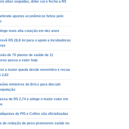
is altas seguidas, dólar cai e fecha a R$
efende ajustes econômicos feitos pelo
o
tinge mais alta cotação em dez anos
prevê R$ 28,8 mi para o apoio a incubadoras
iras
são de 70 planos de saúde de 11
ras passa a valer hoje
tem a maior queda desde novembro e recua
 2,82
reúne ministros do Brics para discutir
população
assa de R$ 2,74 e atinge o maior valor em
os
líquotas de PIS e Cofins são oficializadas
os de redução de peso promovem saúde no