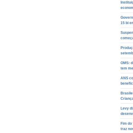
Institu
econom
Governo
15 bi 
Suspen
começa
Produçã
setemb
OMS: do
tem mel
ANS co
benefic
Brasile
Crianç
Levy di
desenv
Fim do
traz n