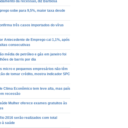
ndamento da recessão, diz Barbosa
rego sobe para 9,5%, maior taxa desde
onfirma três casos importados do vírus
dor Antecedente de Emprego cai 1,1%, após
altas consecutivas
o média de petróleo e gás em janeiro foi
lhões de barris por dia
s micro e pequenos empresários não têm
ção de tomar crédito, mostra indicador SPC
de Clima Econômico tem leve alta, mas país
em recessão
aúde Mulher oferece exames gratuitos às
es
io 2016 serão realizados com total
o à saúde