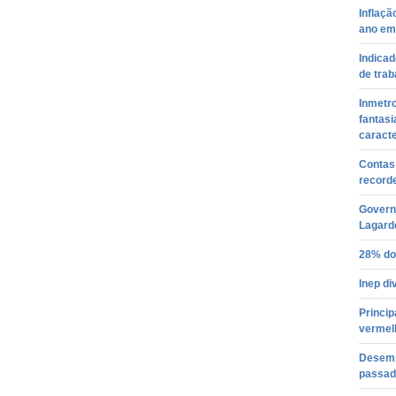
Inflaçã
ano em 
Indica
de trab
Inmetr
fantas
caracte
Contas 
recorde
Governo
Lagarde
28% do
Inep di
Princip
vermel
Desemp
passad