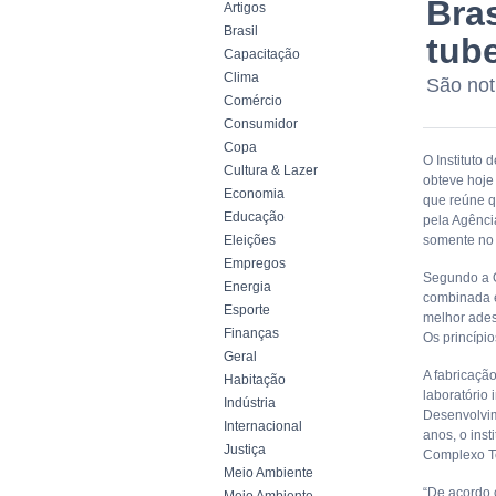
Bra
Artigos
Brasil
tub
Capacitação
Clima
São not
Comércio
Consumidor
Copa
O Instituto
Cultura & Lazer
obteve hoje
Economia
que reúne q
Educação
pela Agênci
Eleições
somente no 
Empregos
Segundo a O
Energia
combinada é
Esporte
melhor ades
Finanças
Os princípio
Geral
A fabricaçã
Habitação
laboratório
Indústria
Desenvolvim
Internacional
anos, o ins
Justiça
Complexo Te
Meio Ambiente
“De acordo