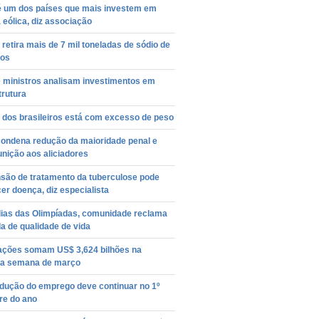
 é um dos países que mais investem em
 eólica, diz associação
retira mais de 7 mil toneladas de sódio de
tos
e ministros analisam investimentos em
trutura
 dos brasileiros está com excesso de peso
condena redução da maioridade penal e
nição aos aliciadores
são de tratamento da tuberculose pode
cer doença, diz especialista
dias das Olimpíadas, comunidade reclama
a de qualidade de vida
ações somam US$ 3,624 bilhões na
a semana de março
edução do emprego deve continuar no 1º
re do ano