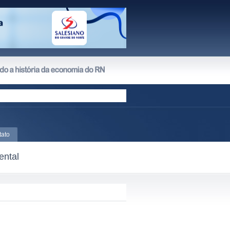
tato
ental