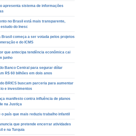
o apresenta sistema de informações
cas
to no Brasil está mais transparente,
 estudo do Inesc
Brasil começa a ser votada pelos projetos
oneração e do ICMS
or que antecipa tendência econômica cai
m junho
do Banco Central para segurar dólar
am R$ 60 bilhões em dois anos
 do BRICS buscam parceria para aumentar
io e investimentos
nça manifesto contra influência de planos
e na Justiça
é o país que mais reduziu trabalho infantil
nuncia que pretende encerrar atividades
il e na Turquia