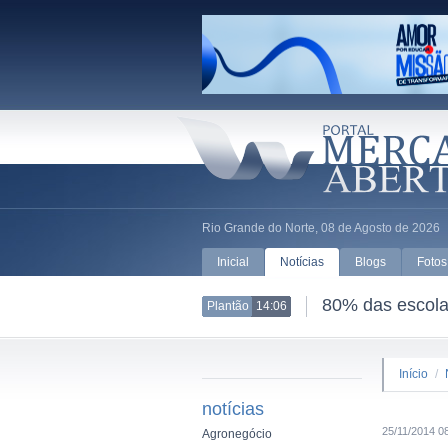
Rio Grande do Norte, 08 de Agosto de 2026
Inicial
Notícias
Blogs
Fotos
80% das escolas
Plantão
14:06
Início
/
notícias
25/11/2014 0
Agronegócio