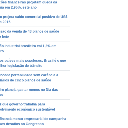
ições financeiras projetam queda da
ia em 2,95%, este ano
 projeta saldo comercial positivo de US$
em 2015
são da venda de 43 planos de saúde
 hoje
o industrial brasileira cai 1,3% em
ro
s países mais populosos, Brasil é o que
hor legislação de trânsito
ncede portabilidade sem carência a
iários de cinco planos de saúde
iro planeja gastar menos no Dia das
as
z que governo trabalha para
olvimento econômico sustentável
 financiamento empresarial de campanha
ovos desafios ao Congresso