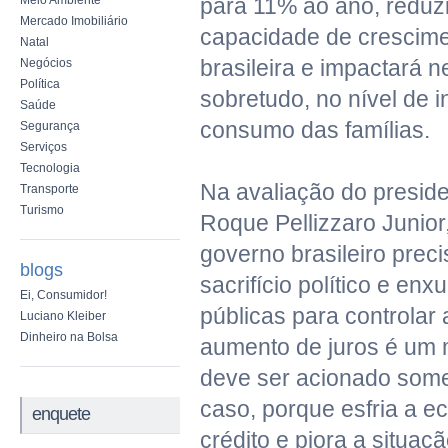
Meio Ambiente
para 11% ao ano, reduzi
Mercado Imobiliário
capacidade de crescim
Natal
brasileira e impactará 
Negócios
Política
sobretudo, no nível de 
Saúde
consumo das famílias.
Segurança
Serviços
Tecnologia
Na avaliação do presid
Transporte
Turismo
Roque Pellizzaro Junio
governo brasileiro prec
blogs
sacrifício político e en
Ei, Consumidor!
públicas para controlar 
Luciano Kleiber
Dinheiro na Bolsa
aumento de juros é um
deve ser acionado some
caso, porque esfria a e
enquete
crédito e piora a situaç