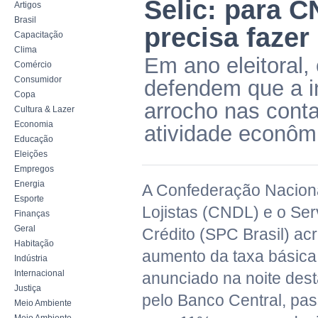
Selic: para C
Artigos
Brasil
precisa fazer 
Capacitação
Clima
Em ano eleitoral,
Comércio
Consumidor
defendem que a i
Copa
arrocho nas conta
Cultura & Lazer
Economia
atividade econôm
Educação
Eleições
Empregos
Energia
A Confederação Naciona
Esporte
Lojistas (CNDL) e o Ser
Finanças
Geral
Crédito (SPC Brasil) ac
Habitação
aumento da taxa básica d
Indústria
Internacional
anunciado na noite desta
Justiça
pelo Banco Central, pa
Meio Ambiente