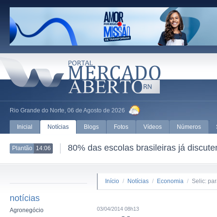
Rio Grande do Norte, 06 de Agosto de 2026
Inicial
Notícias
Blogs
Fotos
Vídeos
Números
80% das escolas brasileiras já discut
Plantão
14:06
Início
/
Notícias
/
Economia
/
Selic: pa
notícias
03/04/2014 08h13
Agronegócio