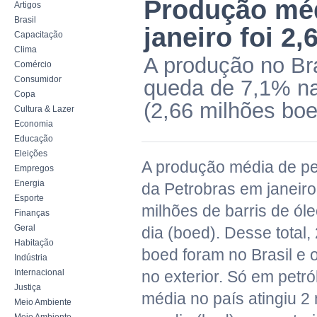
Produção méd
Artigos
Brasil
janeiro foi 2,
Capacitação
Clima
A produção no Bra
Comércio
Consumidor
queda de 7,1% n
Copa
(2,66 milhões boe
Cultura & Lazer
Economia
Educação
Eleições
A produção média de pet
Empregos
Energia
da Petrobras em janeiro
Esporte
milhões de barris de ól
Finanças
Geral
dia (boed). Desse total,
Habitação
boed foram no Brasil e o
Indústria
Internacional
no exterior. Só em petr
Justiça
média no país atingiu 2 
Meio Ambiente