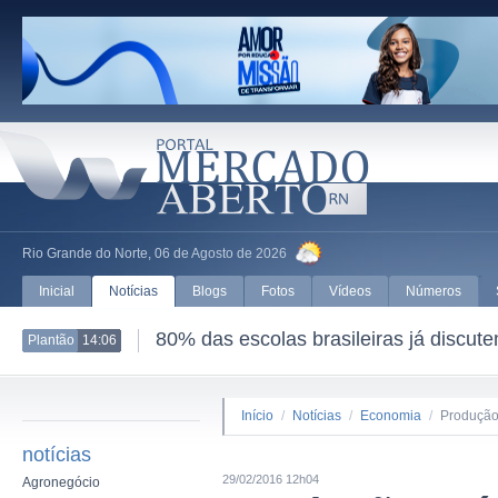
Rio Grande do Norte, 06 de Agosto de 2026
Inicial
Notícias
Blogs
Fotos
Vídeos
Números
80% das escolas brasileiras já discutem
Plantão
13:59
Início
/
Notícias
/
Economia
/
Produção 
notícias
29/02/2016 12h04
Agronegócio