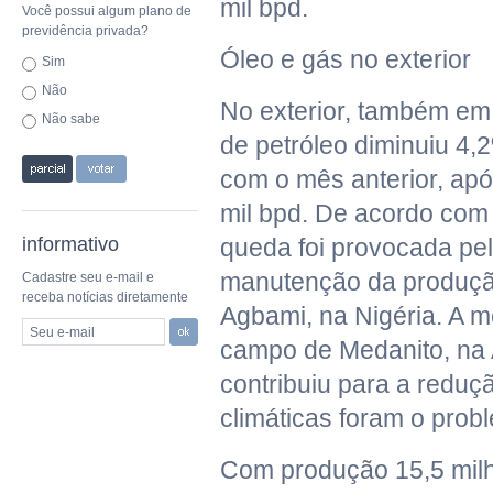
mil bpd.
Você possui algum plano de
previdência privada?
Óleo e gás no exterior
Sim
Não
No exterior, também em 
Não sabe
de petróleo diminuiu 4
com o mês anterior, ap
mil bpd. De acordo com
informativo
queda foi provocada pe
manutenção da produç
Cadastre seu e-mail e
receba notícias diretamente
Agbami, na Nigéria. A 
Seu e-mail
campo de Medanito, na
contribuiu para a reduç
climáticas foram o prob
Com produção 15,5 milh