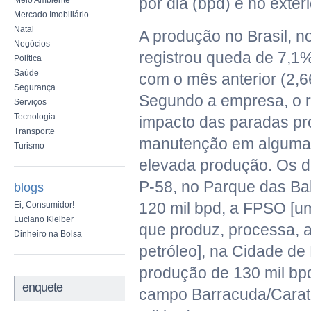
por dia (bpd) e no exteri
Meio Ambiente
Mercado Imobiliário
Natal
A produção no Brasil, 
Negócios
registrou queda de 7,
Política
Saúde
com o mês anterior (2,6
Segurança
Segundo a empresa, o r
Serviços
Tecnologia
impacto das paradas p
Transporte
manutenção em algumas
Turismo
elevada produção. Os d
P-58, no Parque das Ba
blogs
120 mil bpd, a FPSO [u
Ei, Consumidor!
Luciano Kleiber
que produz, processa,
Dinheiro na Bolsa
petróleo], na Cidade de
produção de 130 mil bpd
enquete
campo Barracuda/Carat