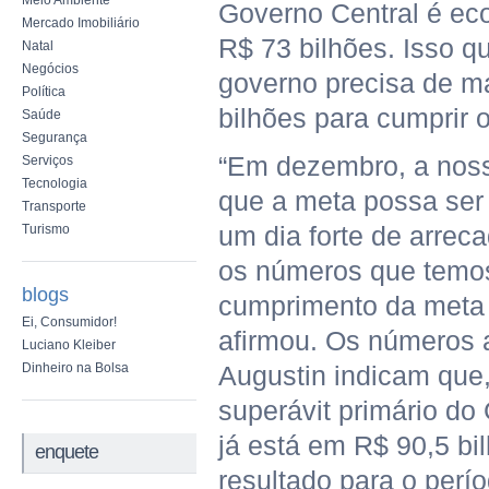
Meio Ambiente
Governo Central é ec
Mercado Imobiliário
R$ 73 bilhões. Isso qu
Natal
Negócios
governo precisa de m
Política
bilhões para cumprir 
Saúde
Segurança
“Em dezembro, a noss
Serviços
Tecnologia
que a meta possa ser
Transporte
um dia forte de arrec
Turismo
os números que temo
blogs
cumprimento da meta
Ei, Consumidor!
afirmou. Os números 
Luciano Kleiber
Dinheiro na Bolsa
Augustin indicam que
superávit primário do
já está em R$ 90,5 bi
enquete
resultado para o perío