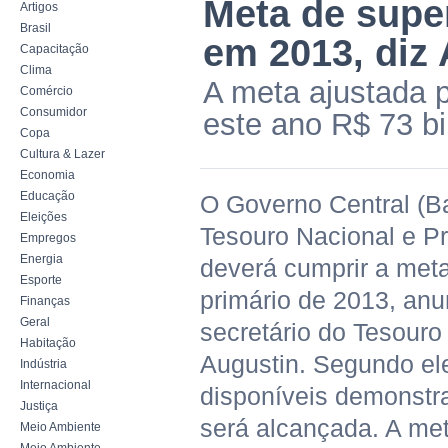
Meta de super
Artigos
Brasil
em 2013, diz
Capacitação
Clima
A meta ajustada 
Comércio
Consumidor
este ano R$ 73 bi
Copa
Cultura & Lazer
Economia
Educação
O Governo Central (B
Eleições
Tesouro Nacional e Pr
Empregos
Energia
deverá cumprir a meta
Esporte
primário de 2013, anu
Finanças
Geral
secretário do Tesouro
Habitação
Augustin. Segundo el
Indústria
Internacional
disponíveis demonstr
Justiça
será alcançada. A met
Meio Ambiente