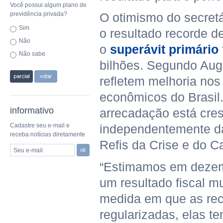
Você possui algum plano de
previdência privada?
O otimismo do secretá
Sim
o resultado recorde 
Não
o
superávit primário
Não sabe
bilhões. Segundo Aug
refletem melhoria no
econômicos do Brasil.
informativo
arrecadação está cre
Cadastre seu e-mail e
independentemente da
receba notícias diretamente
Refis da Crise e do 
Seu e-mail
“Estimamos em dezem
um resultado fiscal mu
medida em que as rec
regularizadas, elas t