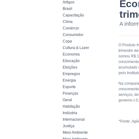
Econ
Artigos
Brasil
tri
Capacitação
Clima
A inform
Comércio
Consumidor
Copa
O Produto In
Cultura & Lazer
trimestre de
Economia
somou R$ 1,
Educação
crescimento
Eleições
acumulado d
pelo Institu
Empregos
Energia
Na comparaç
Esporte
crescimento
Finanças
serviços, d
Geral
governo (-0
Habitação
Indústria
Internacional
*Fonte: Agên
Justiça
Meio Ambiente