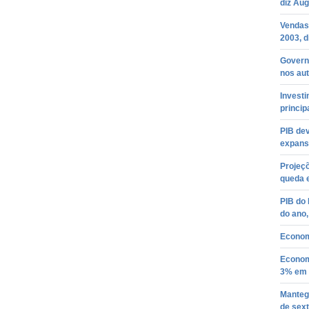
diz Aug
Vendas
2003, d
Govern
nos aut
Invest
princip
PIB de
expans
Projeç
queda 
PIB do 
do ano,
Econom
Econom
3% em 
Mantega
de sex