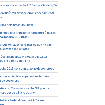
da construção fecha 2015 com alta de 5,5%
 da indústria desaceleram e fecham com
ão
vulga hoje notas do Enem
al meta dos brasileiros para 2016 é sair do
ho, mostra SPC Brasil
rego em 2016 será pior do que no ano
o, dizem economistas
ições financeiras projetam queda da
ia em 2,95%, este ano
 fecha 2015 com aumento no desemprego
 comercial tem superávit na terceira
 de dezembro
ativa do Consumidor sobe 3,8 pontos
uais desde o início do ano
 Pública Federal cresce 2,66% em
bro