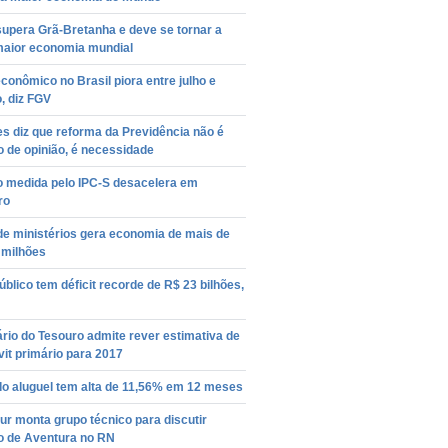
supera Grã-Bretanha e deve se tornar a
maior economia mundial
conômico no Brasil piora entre julho e
, diz FGV
es diz que reforma da Previdência não é
 de opinião, é necessidade
o medida pelo IPC-S desacelera em
ro
de ministérios gera economia de mais de
 milhões
úblico tem déficit recorde de R$ 23 bilhões,
rio do Tesouro admite rever estimativa de
it primário para 2017
do aluguel tem alta de 11,56% em 12 meses
r monta grupo técnico para discutir
o de Aventura no RN