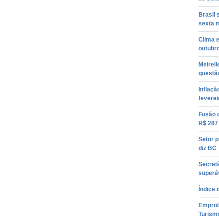
Brasil 
sexta 
Clima e
outubro
Meirell
questão
Inflaçã
feverei
Fusão 
R$ 287
Setor p
diz BC
Secretá
superáv
Índice 
Emprotu
Turism