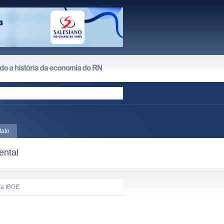
tato
ental
tra IBGE