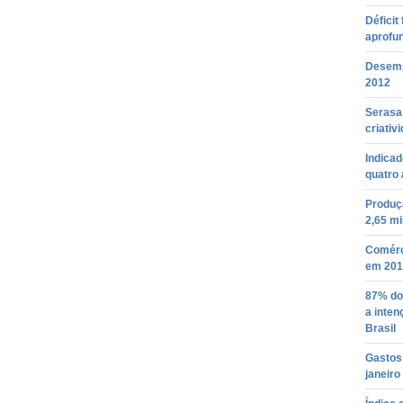
Déficit
aprofu
Desemp
2012
Serasa
criativ
Indica
quatro 
Produçã
2,65 mi
Comérc
em 201
87% do
a inten
Brasil
Gastos 
janeiro