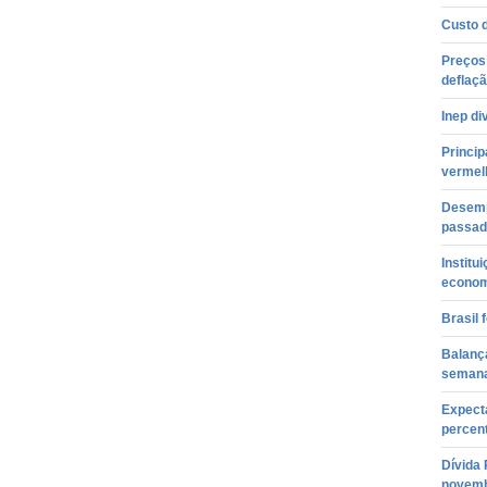
Custo 
Preços
deflaç
Inep di
Princip
vermel
Desemp
passad
Institu
econom
Brasil
Balança
semana
Expect
percent
Dívida
novem