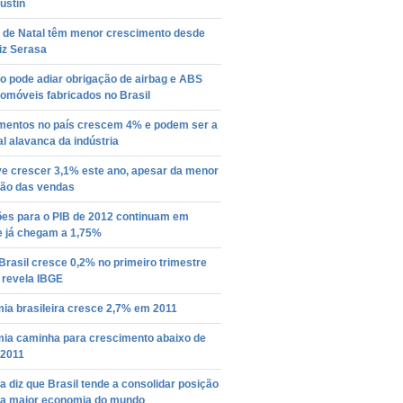
ustin
 de Natal têm menor crescimento desde
iz Serasa
o pode adiar obrigação de airbag e ABS
omóveis fabricados no Brasil
imentos no país crescem 4% e podem ser a
al alavanca da indústria
ve crescer 3,1% este ano, apesar da menor
ão das vendas
ões para o PIB de 2012 continuam em
e já chegam a 1,75%
Brasil cresce 0,2% no primeiro trimestre
 revela IBGE
ia brasileira cresce 2,7% em 2011
ia caminha para crescimento abaixo de
2011
 diz que Brasil tende a consolidar posição
ta maior economia do mundo