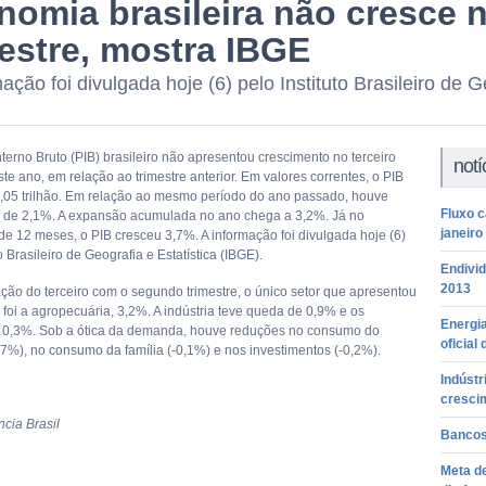
omia brasileira não cresce n
mestre, mostra IBGE
ação foi divulgada hoje (6) pelo Instituto Brasileiro de G
terno Bruto (PIB) brasileiro não apresentou crescimento no terceiro
notí
ste ano, em relação ao trimestre anterior. Em valores correntes, o PIB
05 trilhão. Em relação ao mesmo período do ano passado, houve
Fluxo 
 de 2,1%. A expansão acumulada no ano chega a 3,2%. Já no
janeiro
e 12 meses, o PIB cresceu 3,7%. A informação foi divulgada hoje (6)
to Brasileiro de Geografia e Estatística (IBGE).
Endivi
2013
ão do terceiro com o segundo trimestre, o único setor que apresentou
 foi a agropecuária, 3,2%. A indústria teve queda de 0,9% e os
Energia
e 0,3%. Sob a ótica da demanda, houve reduções no consumo do
oficial
,7%), no consumo da família (-0,1%) e nos investimentos (-0,2%).
Indústr
cresci
cia Brasil
Bancos
Meta de