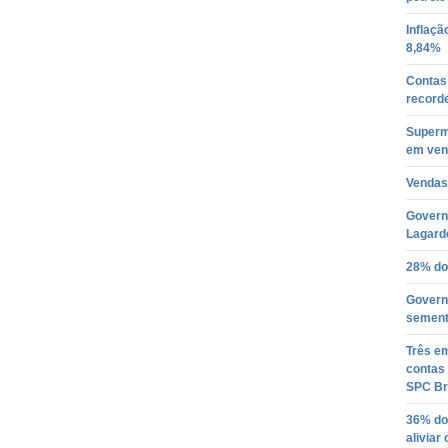
Inflaçã
8,84%
Contas 
recorde
Superm
em ven
Vendas
Governo
Lagarde
28% do
Governo
semente
Três em
contas 
SPC Br
36% do
aliviar