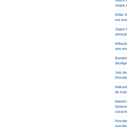
Índice 
segue 
Dólar f
em mai
Jogos R
atençã
Inflaçã
ano em 
Bandeir
desliga
Juiz do
Petrob
Indica
de trab
Inmetr
fantas
caracte
Petrobr
petróle