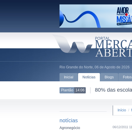
Rio Grande do Norte, 06 de Agosto de 2026
Inicial
Notícias
Blogs
Fotos
80% das escolas
Plantão
14:06
Início
/
notícias
06/12/2011 1
Agronegócio