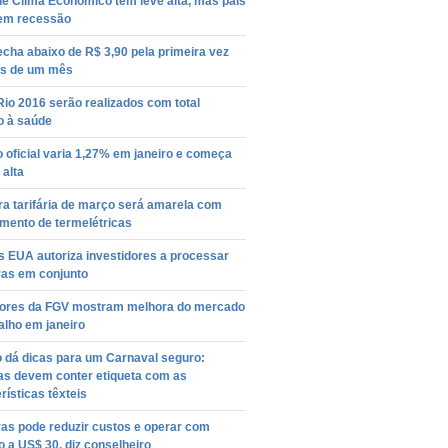
de Clima Econômico tem leve alta, mas país
em recessão
echa abaixo de R$ 3,90 pela primeira vez
s de um mês
io 2016 serão realizados com total
o à saúde
o oficial varia 1,27% em janeiro e começa
alta
a tarifária de março será amarela com
mento de termelétricas
s EUA autoriza investidores a processar
ras em conjunto
dores da FGV mostram melhora do mercado
alho em janeiro
o dá dicas para um Carnaval seguro:
ias devem conter etiqueta com as
rísticas têxteis
as pode reduzir custos e operar com
o a US$ 30, diz conselheiro