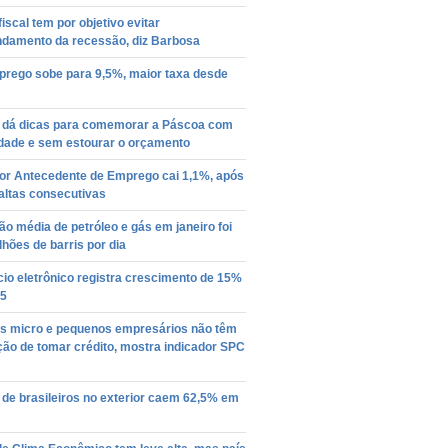
 fiscal tem por objetivo evitar
ndamento da recessão, diz Barbosa
rego sobe para 9,5%, maior taxa desde
 dá dicas para comemorar a Páscoa com
idade e sem estourar o orçamento
dor Antecedente de Emprego cai 1,1%, após
altas consecutivas
o média de petróleo e gás em janeiro foi
lhões de barris por dia
io eletrônico registra crescimento de 15%
5
s micro e pequenos empresários não têm
ção de tomar crédito, mostra indicador SPC
de brasileiros no exterior caem 62,5% em