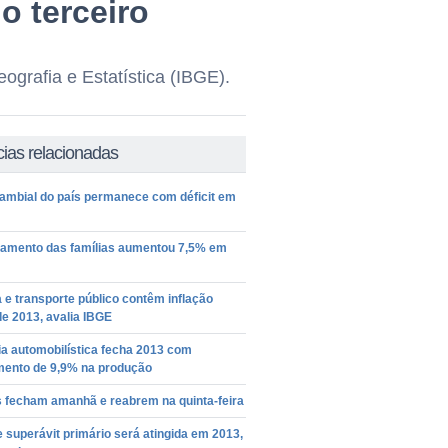
o terceiro
eografia e Estatística (IBGE).
cias relacionadas
cambial do país permanece com déficit em
damento das famílias aumentou 7,5% em
 e transporte público contêm inflação
 de 2013, avalia IBGE
ia automobilística fecha 2013 com
mento de 9,9% na produção
 fecham amanhã e reabrem na quinta-feira
 superávit primário será atingida em 2013,