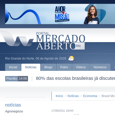
Rio Grande do Norte, 06 de Agosto de 2026
Inicial
Notícias
Blogs
Fotos
Vídeos
Números
80% das escolas brasileiras já discut
Plantão
14:06
Início
/
Notícias
/
Economia
/
Brasil Mo
notícias
17/08/2011 10h44
Agronegócio