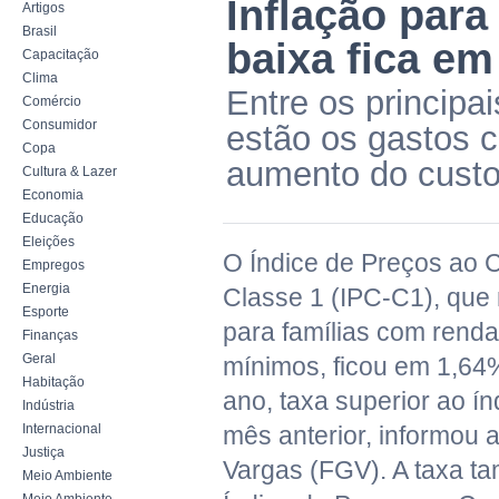
Inflação para
Artigos
Brasil
baixa fica e
Capacitação
Clima
Entre os principai
Comércio
Consumidor
estão os gastos 
Copa
aumento do custo 
Cultura & Lazer
Economia
Educação
Eleições
O Índice de Preços ao 
Empregos
Energia
Classe 1 (IPC-C1), que 
Esporte
para famílias com renda 
Finanças
Geral
mínimos, ficou em 1,6
Habitação
ano, taxa superior ao í
Indústria
Internacional
mês anterior, informou 
Justiça
Vargas (FGV). A taxa t
Meio Ambiente