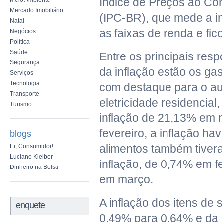
Índice de Preços ao Con
Meio Ambiente
Mercado Imobiliário
(IPC-BR), que mede a in
Natal
as faixas de renda e fi
Negócios
Política
Saúde
Entre os principais resp
Segurança
da inflação estão os ga
Serviços
Tecnologia
com destaque para o a
Transporte
eletricidade residencial
Turismo
inflação de 21,13% em
fevereiro, a inflação ha
blogs
alimentos também tiver
Ei, Consumidor!
Luciano Kleiber
inflação, de 0,74% em f
Dinheiro na Bolsa
em março.
A inflação dos itens de
enquete
0,49% para 0,64% e da