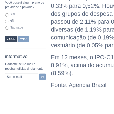
Você possui algum plano de
0,33% para 0,52%. Hou
previdência privada?
dos grupos de despesa 
Sim
passou de 2,11% para 
Não
Não sabe
diversas (de 1,19% par
comunicação (de 0,19%
vestuário (de 0,05% par
informativo
Em 12 meses, o IPC-C1
8,91%, acima do acumu
Cadastre seu e-mail e
receba notícias diretamente
(8,59%).
Seu e-mail
Fonte: Agência Brasil