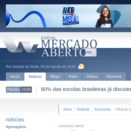
Rio Grande do Norte, 09 de Agosto de 2026
Inicial
Notícias
Blogs
Fotos
Vídeos
Números
80% das escolas brasileiras já discut
Plantão
14:06
Início
/
Notícias
/
Economia
/
Inflação 
notícias
10/04/2015 09h29
Agronegócio