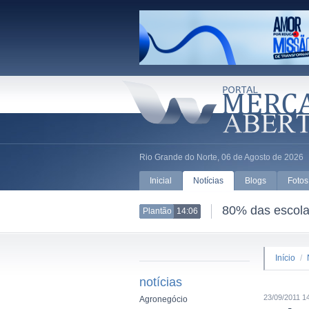
Rio Grande do Norte, 06 de Agosto de 2026
Inicial
Notícias
Blogs
Fotos
80% das escolas
Plantão
14:06
Início
/
notícias
23/09/2011 1
Agronegócio