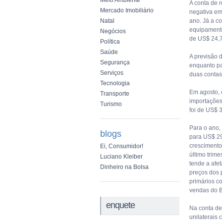
Meio Ambiente
A conta de r
Mercado Imobiliário
negativa em
Natal
ano. Já a co
equipamento
Negócios
de US$ 24,7
Política
Saúde
A previsão d
Segurança
enquanto pa
Serviços
duas contas
Tecnologia
Em agosto, 
Transporte
importações
Turismo
foi de US$ 
Para o ano,
blogs
para US$ 29
crescimento
Ei, Consumidor!
último trime
Luciano Kleiber
tende a afe
Dinheiro na Bolsa
preços dos 
primários c
vendas do Br
enquete
Na conta de
unilaterais