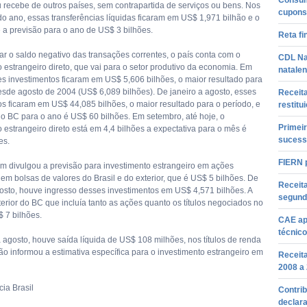
Consum
ou recebe de outros países, sem contrapartida de serviços ou bens. Nos
cupons 
do ano, essas transferências líquidas ficaram em US$ 1,971 bilhão e o
a previsão para o ano de US$ 3 bilhões.
Reta fi
ar o saldo negativo das transações correntes, o país conta com o
CDL Na
 estrangeiro direto, que vai para o setor produtivo da economia. Em
natalen
es investimentos ficaram em US$ 5,606 bilhões, o maior resultado para
esde agosto de 2004 (US$ 6,089 bilhões). De janeiro a agosto, esses
Receita
os ficaram em US$ 44,085 bilhões, o maior resultado para o período, e
restitu
do BC para o ano é US$ 60 bilhões. Em setembro, até hoje, o
Primei
 estrangeiro direto está em 4,4 bilhões a expectativa para o mês é
sucess
es.
FIERN p
 divulgou a previsão para investimento estrangeiro em ações
em bolsas de valores do Brasil e do exterior, que é US$ 5 bilhões. De
Receit
gosto, houve ingresso desses investimentos em US$ 4,571 bilhões. A
segund
erior do BC que incluía tanto as ações quanto os títulos negociados no
$ 7 bilhões.
CAE ap
técnico
a agosto, houve saída líquida de US$ 108 milhões, nos títulos de renda
ão informou a estimativa específica para o investimento estrangeiro em
Receita
2008 a
ia Brasil
Contri
declara