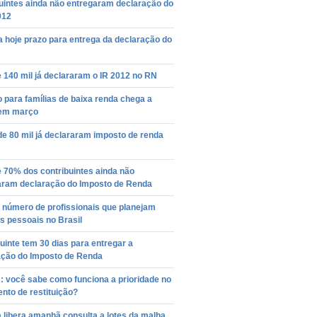
uintes ainda não entregaram declaração do
012
 hoje prazo para entrega da declaração do
 140 mil já declararam o IR 2012 no RN
o para famílias de baixa renda chega a
em março
e 80 mil já declararam imposto de renda
 70% dos contribuintes ainda não
aram declaração do Imposto de Renda
 número de profissionais que planejam
s pessoais no Brasil
uinte tem 30 dias para entregar a
ação do Imposto de Renda
: você sabe como funciona a prioridade no
nto de restituição?
 libera amanhã consulta a lotes da malha