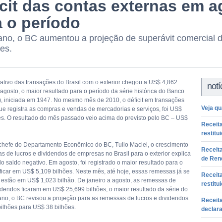
icit das contas externas em a
a o período
ano, o BC aumentou a projeção de superávit comercial 
ões.
ativo das transações do Brasil com o exterior chegou a US$ 4,862
notí
agosto, o maior resultado para o período da série histórica do Banco
), iniciada em 1947. No mesmo mês de 2010, o déficit em transações
Veja qu
que registra as compras e vendas de mercadorias e serviços, foi US$
es. O resultado do mês passado veio acima do previsto pelo BC – US$
Receita
restitu
hefe do Departamento Econômico do BC, Tulio Maciel, o crescimento
Receita
s de lucros e dividendos de empresas no Brasil para o exterior explica
de Ren
o saldo negativo. Em agosto, foi registrado o maior resultado para o
 ficar em US$ 5,109 bilhões. Neste mês, até hoje, essas remessas já se
Receita
 estão em US$ 1,023 bilhão. De janeiro a agosto, as remessas de
restitu
videndos ficaram em US$ 25,699 bilhões, o maior resultado da série do
ano, o BC revisou a projeção para as remessas de lucros e dividendos
Receita
ilhões para US$ 38 bilhões.
declara