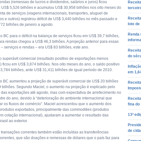
endas (remessas de lucros e dividendos, salários e juros) ficou
Receita
 US$ 5,526 bilhões e acumulou US$ 30,958 bilhões nos oito meses do
terceir
nta de serviços (viagens internacionais, transportes, aluguel de
Receita
s e outros) registrou déficit de US$ 3,440 bilhões no mês passado e
lote de
72 bilhões de janeiro a agosto.
Renda m
o BC para o déficit na balança de serviços ficou em US$ 39,7 bilhões,
inform
ra rendas chegou a US$ 46,3 bilhões. A projeção anterior para essas
 – serviços e rendas – era US$ 83 bilhões, este ano.
Receit
do séc
o superávit comercial (resultado positivo de exportações menos
) ficou em US$ 3,874 bilhões. Nos oito meses do ano, o saldo positivo
Inflaçã
33,784 bilhões, ante US$ 31,411 bilhões de igual período de 2010.
em 1,6
 o BC aumentou a projeção de superávit comercial de US$ 20 bilhões
Receita
 bilhões. Segundo Maciel, o aumento na projeção é explicado pelo
Impost
 das exportações até agosto, mas com expectativa de arrefecimento no
stre do ano, devido à “deterioração do ambiente internacional que
Receita
tar os fluxos de comércio”. Maciel acrescentou que o aumento dos
fina d
produtos exportados, principalmente das commodities (produtos
13ª edi
om cotação internacional), ajudaram a aumentar o resultado das
asil ao exterior.
Preside
de cid
 transações correntes também estão incluídas as transferências
 correntes, que são doações e remessas de dólares que o país faz para