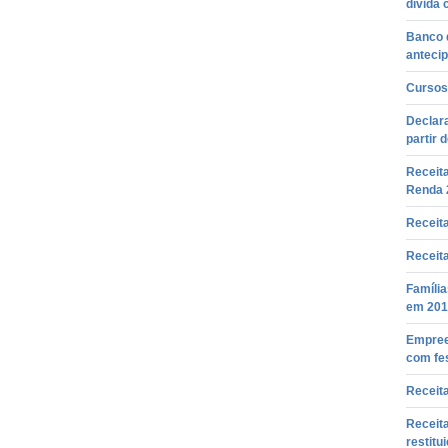
dívida 
Banco d
antecip
Cursos 
Declar
partir 
Receita
Renda 
Receita
Receita
Família
em 201
Empree
com fes
Receita
Receita
restitu