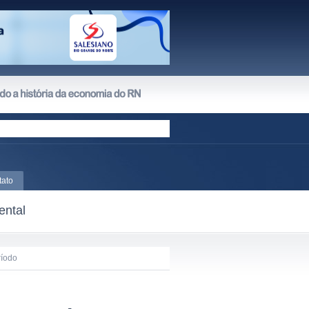
tato
ental
ríodo