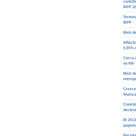
contrib
IRPF 2
Termina
IRPF
Mais de
Inflaçã
0,55% 
Cerca d
no RN
Mais de
entreg
Cresce
finança
Contrib
declar
IR 2012
pagame
Receita