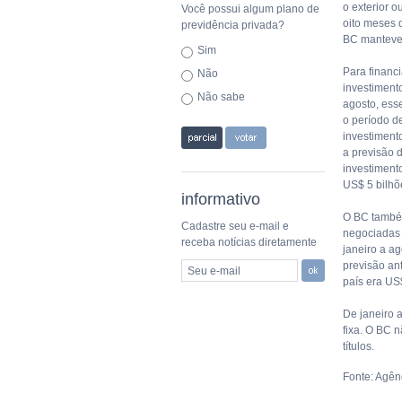
o exterior 
Você possui algum plano de
oito meses 
previdência privada?
BC manteve 
Sim
Para financi
Não
investimento
Não sabe
agosto, ess
o período d
investiment
a previsão 
investimento
US$ 5 bilhõ
informativo
O BC também
Cadastre seu e-mail e
negociadas 
receba notícias diretamente
janeiro a a
previsão ant
Seu e-mail
país era US
De janeiro 
fixa. O BC n
títulos.
Fonte: Agênc