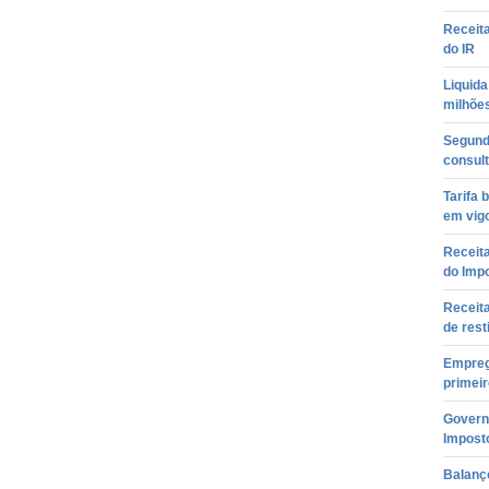
Receita
do IR
Liquid
milhõe
Segundo
consult
Tarifa 
em vigo
Receita
do Impo
Receita
de rest
Empreg
primeir
Govern
Impost
Balanço