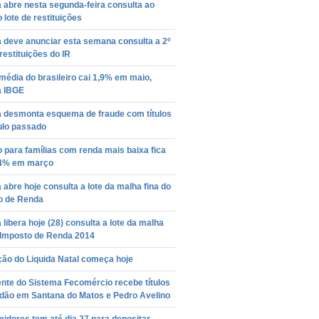
 abre nesta segunda-feira consulta ao
o lote de restituições
 deve anunciar esta semana consulta a 2º
 restituições do IR
édia do brasileiro cai 1,9% em maio,
a IBGE
a desmonta esquema de fraude com títulos
ulo passado
o para famílias com renda mais baixa fica
4% em março
 abre hoje consulta a lote da malha fina do
o de Renda
 libera hoje (28) consulta a lote da malha
o Imposto de Renda 2014
ção do Liquida Natal começa hoje
nte do Sistema Fecomércio recebe títulos
adão em Santana do Matos e Pedro Avelino