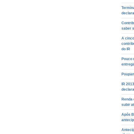
Termina
declara
Contrib
saber s
A cinco
contrib
do IR
Pouco 
entreg
Poupan
IR 2013
declara
Renda 
subir a
Após Ba
antecip
Antecip