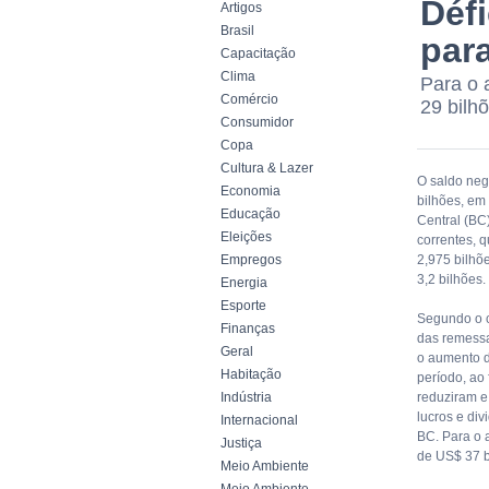
Déf
Artigos
Brasil
par
Capacitação
Clima
Para o 
Comércio
29 bilh
Consumidor
Copa
Cultura & Lazer
O saldo neg
Economia
bilhões, em 
Educação
Central (BC
Eleições
correntes, 
Empregos
2,975 bilhõ
3,2 bilhões.
Energia
Esporte
Segundo o c
Finanças
das remessa
Geral
o aumento d
Habitação
período, ao
Indústria
reduziram e
lucros e di
Internacional
BC. Para o 
Justiça
de US$ 37 b
Meio Ambiente