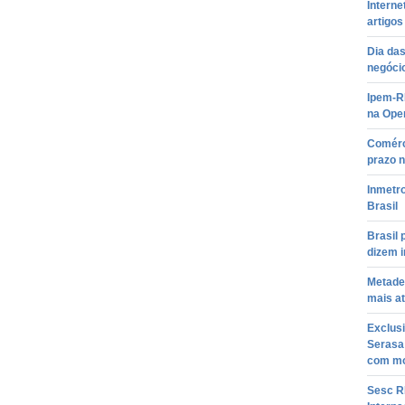
Interne
artigos
Dia da
negócio
Ipem-RN
na Ope
Comérc
prazo 
Inmetr
Brasil
Brasil 
dizem 
Metade
mais a
Exclusi
Serasa
com mo
Sesc R