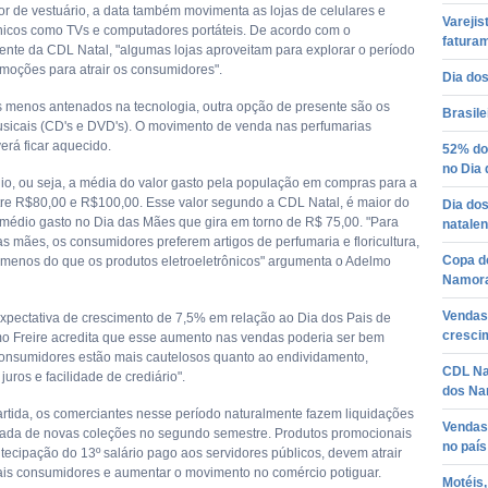
or de vestuário, a data também movimenta as lojas de celulares e
Varejis
ônicos como TVs e computadores portáteis. De acordo com o
faturam
ente da CDL Natal, "algumas lojas aproveitam para explorar o período
moções para atrair os consumidores".
Dia do
s menos antenados na tecnologia, outra opção de presente são os
Brasile
 musicais (CD's e DVD's). O movimento de venda nas perfumarias
rá ficar aquecido.
52% do
no Dia
dio, ou seja, a média do valor gasto pela população em compras para a
ntre R$80,00 e R$100,00. Esse valor segundo a CDL Natal, é maior do
Dia dos
t médio gasto no Dia das Mães que gira em torno de R$ 75,00. "Para
natalen
s mães, os consumidores preferem artigos de perfumaria e floricultura,
Copa d
menos do que os produtos eletroeletrônicos" argumenta o Adelmo
Namor
Vendas 
xpectativa de crescimento de 7,5% em relação ao Dia dos Pais de
cresci
o Freire acredita que esse aumento nas vendas poderia ser bem
consumidores estão mais cautelosos quanto ao endividamento,
CDL Na
uros e facilidade de crediário".
dos Na
rtida, os comerciantes nesse período naturalmente fazem liquidações
Vendas
ada de novas coleções no segundo semestre. Produtos promocionais
no país
ntecipação do 13º salário pago aos servidores públicos, devem atrair
is consumidores e aumentar o movimento no comércio potiguar.
Motéis,