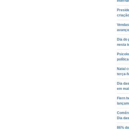
Interna
Presid
criaçã
Vendas
avanço
Dia do
nesta t
Psicolo
polític
Natal c
terça-f
Dia das
em mai
Fiern h
lançam
Comérc
Dia da
86% do