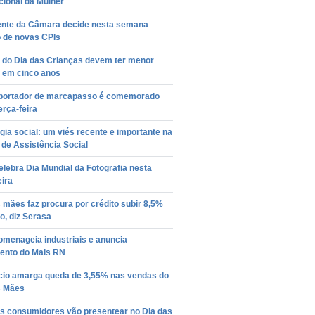
cional da Mulher
ente da Câmara decide nesta semana
o de novas CPIs
 do Dia das Crianças devem ter menor
 em cinco anos
 portador de marcapasso é comemorado
erça-feira
gia social: um viés recente e importante na
a de Assistência Social
elebra Dia Mundial da Fotografia nesta
eira
 mães faz procura por crédito subir 8,5%
o, diz Serasa
omenageia industriais e anuncia
ento do Mais RN
io amarga queda de 3,55% nas vendas do
s Mães
s consumidores vão presentear no Dia das