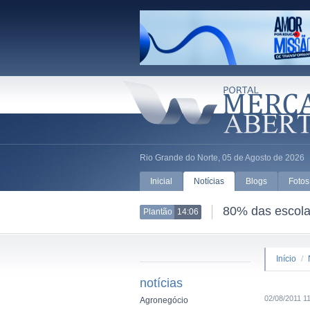
Rio Grande do Norte, 05 de Agosto de 2026
Inicial
Notícias
Blogs
Fotos
80% das escolas
Plantão
14:06
Início
/
notícias
02/08/2011 1
Agronegócio