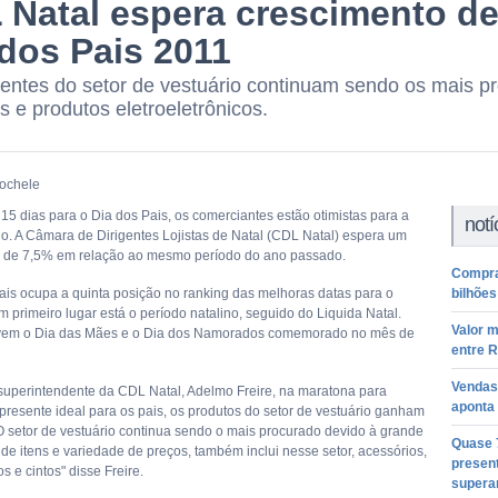
 Natal espera crescimento de
 dos Pais 2011
entes do setor de vestuário continuam sendo os mais p
s e produtos eletroeletrônicos.
ochele
15 dias para o Dia dos Pais, os comerciantes estão otimistas para a
notí
no. A Câmara de Dirigentes Lojistas de Natal (CDL Natal) espera um
 de 7,5% em relação ao mesmo período do ano passado.
Compras
ais ocupa a quinta posição no ranking das melhoras datas para o
bilhõe
 primeiro lugar está o período natalino, seguido do Liquida Natal.
Valor m
 vem o Dia das Mães e o Dia dos Namorados comemorado no mês de
entre R
Vendas
uperintendente da CDL Natal, Adelmo Freire, na maratona para
aponta
 presente ideal para os pais, os produtos do setor de vestuário ganham
O setor de vestuário continua sendo o mais procurado devido à grande
Quase 
de itens e variedade de preços, também inclui nesse setor, acessórios,
present
 e cintos" disse Freire.
supera