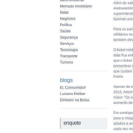
Meio Ambiente
Além do set
Mercado Imobiliário
eletroeletr
Natal
superintend
Negócios
fazendo pro
Política
Para os pai
Saúde
utilitários
Segurança
também deve
Serviços
Tecnologia
O ticket mé
data fica e
Transporte
que o ticke
Turismo
presentear a
que custam 
Freire.
blogs
Apesar da e
Ei, Consumidor!
2010, Adelm
Luciano Kleiber
maior. "Os 
Dinheiro na Bolsa
aumento de j
Em contrapa
para a cheg
enquete
aliados a a
cada vez ma