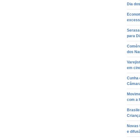
Dia do
Econom
excess
Serasa 
para D
Comérc
dos Na
Vareji
em cin
Cunha d
Câmar
Movimen
com a 
Brasile
Crianç
Novas 
e difus