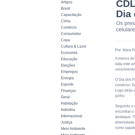
CDL
Artigos
Brasil
Dia
Capacitação
Clima
Os pres
Comércio
celulare
Consumidor
Copa
Cultura & Lazer
Por: Mara R
Economia
A menos de 
Educação
data este a
Eleições
crescimento
Empregos
Energia
O Dia dos P
Esporte
comércio. Em
Logo atrás
Finanças
junho.
Geral
Habitação
Segundo o s
Indústria
encontrar o
Internacional
destaque. "
Justiça
diversidade 
como sapatos
Meio Ambiente