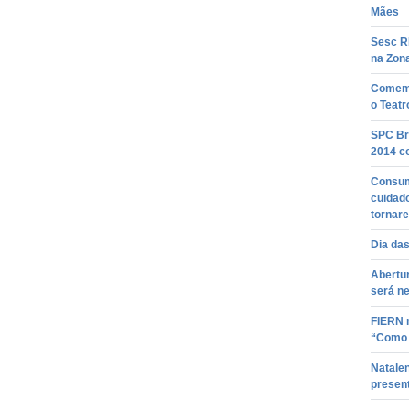
Mães
Sesc R
na Zon
Comemo
o Teatr
SPC Br
2014 c
Consum
cuidad
tornare
Dia da
Abertu
será ne
FIERN 
“Como 
Natale
presen