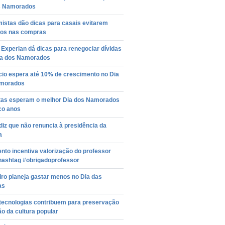
s Namorados
istas dão dicas para casais evitarem
os nas compras
Experian dá dicas para renegociar dívidas
ia dos Namorados
io espera até 10% de crescimento no Dia
morados
stas esperam o melhor Dia dos Namorados
co anos
iz que não renuncia à presidência da
a
to incentiva valorização do professor
hashtag #obrigadoprofessor
iro planeja gastar menos no Dia das
as
tecnologias contribuem para preservação
ão da cultura popular