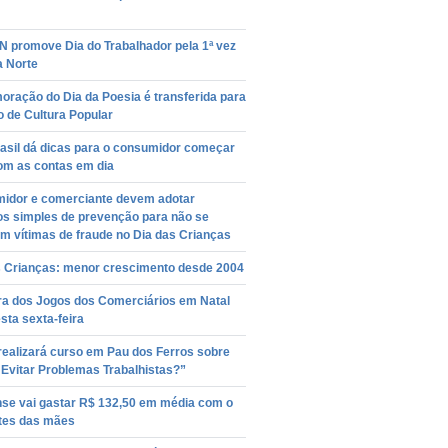
N promove Dia do Trabalhador pela 1ª vez
a Norte
ração do Dia da Poesia é transferida para
o de Cultura Popular
asil dá dicas para o consumidor começar
om as contas em dia
idor e comerciante devem adotar
os simples de prevenção para não se
m vítimas de fraude no Dia das Crianças
s Crianças: menor crescimento desde 2004
ra dos Jogos dos Comerciários em Natal
sta sexta-feira
realizará curso em Pau dos Ferros sobre
Evitar Problemas Trabalhistas?”
nse vai gastar R$ 132,50 em média com o
tes das mães