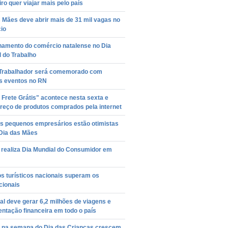
iro quer viajar mais pelo país
 Mães deve abrir mais de 31 mil vagas no
io
namento do comércio natalense no Dia
 do Trabalho
 Trabalhador será comemorado com
s eventos no RN
 Frete Grátis" acontece nesta sexta e
reço de produtos comprados pela internet
s pequenos empresários estão otimistas
 Dia das Mães
 realiza Dia Mundial do Consumidor em
s turísticos nacionais superam os
cionais
l deve gerar 6,2 milhões de viagens e
ntação financeira em todo o país
 na semana do Dia das Crianças crescem