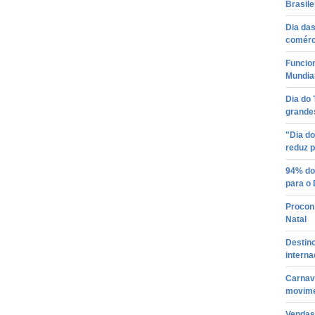
Brasile
Dia das
comérc
Funcio
Mundial
Dia do
grande
"Dia do
reduz p
94% do
para o
Procon
Natal
Destino
interna
Carnava
movime
Vendas