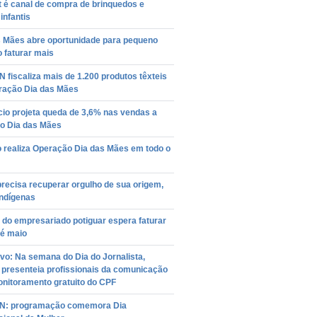
t é canal de compra de brinquedos e
 infantis
s Mães abre oportunidade para pequeno
 faturar mais
 fiscaliza mais de 1.200 produtos têxteis
ração Dia das Mães
io projeta queda de 3,6% nas vendas a
no Dia das Mães
o realiza Operação Dia das Mães em todo o
precisa recuperar orgulho de sua origem,
indígenas
 do empresariado potiguar espera faturar
té maio
vo: Na semana do Dia do Jornalista,
 presenteia profissionais da comunicação
nitoramento gratuito do CPF
N: programação comemora Dia