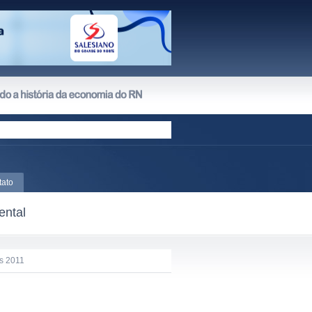
tato
ental
is 2011