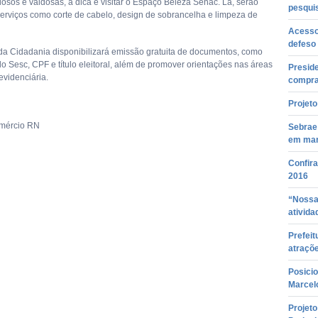
dosos e vaidosas, a dica é visitar o Espaço Beleza Senac. Lá, serão
pesqui
serviços como corte de cabelo, design de sobrancelha e limpeza de
Acesso
defeso
da Cidadania disponibilizará emissão gratuita de documentos, como
do Sesc, CPF e título eleitoral, além de promover orientações nas áreas
Presid
revidenciária.
compra
Projeto
omércio RN
Sebrae
em ma
Confir
2016
“Nossa
ativida
Prefeit
atraçõe
Posici
Marcel
Projeto