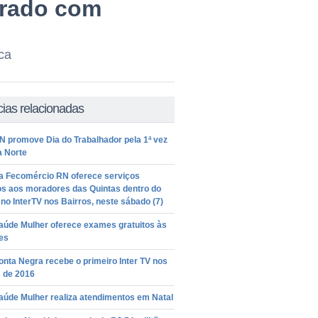
orado com
ca
cias relacionadas
N promove Dia do Trabalhador pela 1ª vez
a Norte
a Fecomércio RN oferece serviços
os aos moradores das Quintas dentro do
 no InterTV nos Bairros, neste sábado (7)
aúde Mulher oferece exames gratuitos às
es
nta Negra recebe o primeiro Inter TV nos
s de 2016
aúde Mulher realiza atendimentos em Natal