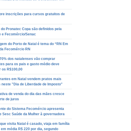
re inscrições para cursos gratuitos de
 do Pronatec Copa são definidos pela
e e Fecomércio/Senac
gem do Porto de Natal é tema do “RN Em
 da Fecomércio RN
70% dos natalenses vão comprar
es para os pais e gasto médio deve
r os R$100,00
rantes em Natal vendem pratos mais
 neste "Dia de Liberdade de Imposto"
ativa de venda do dia das mães cresce
te de juros
ente do Sistema Fecomércio apresenta
e Sesc Saúde da Mulher à governadora
 que visita Natal é casado, viaja em família
a em média R$ 220 por dia, segundo