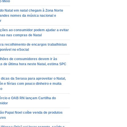
o Meio
do Natal em natal chegam à Zona Norte
andes nomes da música nacional e
r
ações ao consumidor podem ajudar a evitar
mas nas compras de Natal
ra recolhimento de encargos trabalhistas
sponível no eSocial
ilhões de consumidores devem ir às
 de última hora neste Natal, estima SPC
 dicas da Serasa para aproveitar o Natal,
ón e férias com pouco dinheiro e muita
ão
rcio e OAB RN lançam Cartilha do
idor
ão Papai Noel coíbe venda de produtos
ares