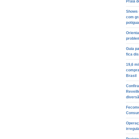
Praia d
Shows 
com gr
potigua
Orient
proble
Guia pa
fica di
19,6 m
compras
Brasil
Confira
Reveill
divers
Fecomé
Consum
Operaç
irregul