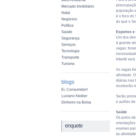
Meio Ambiente
preocupação
Mercado Imobiliário
população e
Natal
é o foco do
Negócios
do que o Se
Política
Saúde
Esportes e
Um dos dest
Segurança
à grande de
Serviços
vagas: foram
Tecnologia
necessidades
Transporte
Infantil ser
Turismo
As vagas f
atividade. O
diárias nas
blogs
receberão 
Ei, Consumidor!
Luciano Kleiber
Serão promo
e aulões de 
Dinheiro na Bolsa
Saúde
Os polos de
orientações 
enquete
exames para
as atividad