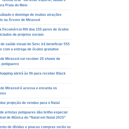
 “Nossa Orla” vai levar esporte, saúde e
ara Praia do Meio
 sábado e domingo de muitas atrações
is na Árvore de Mirassol
a Fecomércio RN doa 155 pares de óculos
iciados de projetos sociais
 de saúde visual do Sesc irá beneficiar 555
 com a entrega de óculos gratuitos
de Mirassol vai receber 20 shows de
s potiguares
hopping abrirá às 9h para receber Black
de Mirassol é acessa e encanta os
nses
duz projeção de vendas para o Natal
e artistas potiguares dão brilho especial
ival de Música do “Natal em Natal 2015”
nto de dívidas e poucas compras serão os