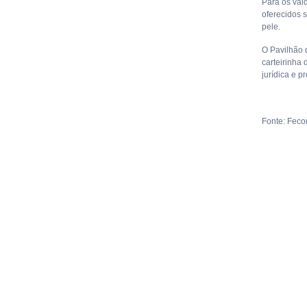
Para os vai
oferecidos 
pele.
O Pavilhão 
carteirinha 
jurídica e p
Fonte: Fec