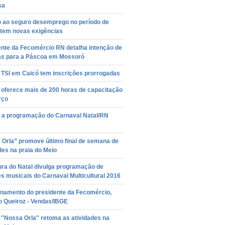
sa
 ao seguro desemprego no período de
 tem novas exigências
ente da Fecomércio RN detalha intenção de
s para a Páscoa em Mossoró
 TSI em Caicó tem inscrições prorrogadas
 oferece mais de 200 horas de capacitação
rço
a a programação do Carnaval Natal/RN
 Orla” promove último final de semana de
des na praia do Meio
ura do Natal divulga programação de
s musicais do Carnaval Multicultural 2016
onamento do presidente da Fecomércio,
o Queiroz - Vendas/IBGE
 "Nossa Orla" retoma as atividades na