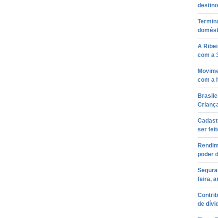
destino
Termin
domésti
A Ribei
com a 3
Movimen
com a 
Brasile
Crianç
Cadast
ser feit
Rendim
poder 
Segura
feira, 
Contrib
de dívi