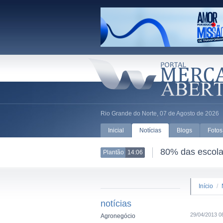
Rio Grande do Norte, 07 de Agosto de 2026
Inicial
Notícias
Blogs
Fotos
80% das escolas
Plantão
14:06
Início
/
notícias
29/04/2013 0
Agronegócio