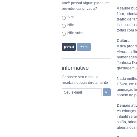
Você possui algum plano de
A saúde buc
previdência privada?
flúor, orie
Sim
teatro de f
isso, serão
Não
tortas com r
Não sabe
Cultura
A rica prog
Alvorada Si
homenagem a
Tonheca Dan
informativo
grafitagem, 
Cadastre seu e-mail e
Nada melho
receba notícias diretamente
Cívica, em 
animação fi
Seu e-mail
sobem ao pa
Demais ati
As crianças
infantil ser
salão, brin
alegria dos