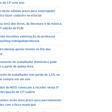
s do 13º este ano
a neste sábado prazo para empregador
co fazer cadastro no eSocial
ra será dos livros, da literatura e da música
ª edição do FLIN
to incentiva valorização do professor
hashtag #obrigadoprofessor
iro planeja gastar menos no Dia das
as
ramento de trabalhador doméstico pode
o a partir de quinta-feira
ento do trabalhador tem perda de 3,5% no
de compra em um ano
dos do INSS começam a receber nesta 5ª
antecipação do 13º salário
uintes terão novo prazo para parcelamento
das com o fisco municipal