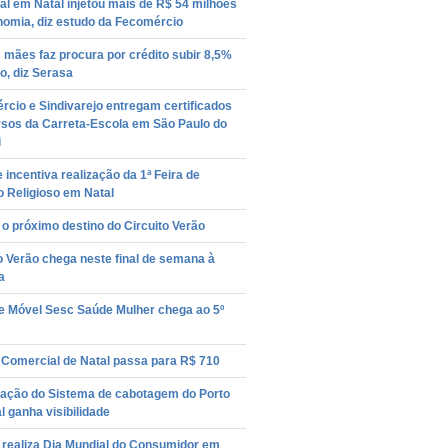
l em Natal injetou mais de R$ 54 milhões
nomia, diz estudo da Fecomércio
 mães faz procura por crédito subir 8,5%
o, diz Serasa
cio e Sindivarejo entregam certificados
rsos da Carreta-Escola em São Paulo do
i
 incentiva realização da 1ª Feira de
 Religioso em Natal
 o próximo destino do Circuito Verão
o Verão chega neste final de semana à
a
e Móvel Sesc Saúde Mulher chega ao 5º
 Comercial de Natal passa para R$ 710
tação do Sistema de cabotagem do Porto
l ganha visibilidade
 realiza Dia Mundial do Consumidor em