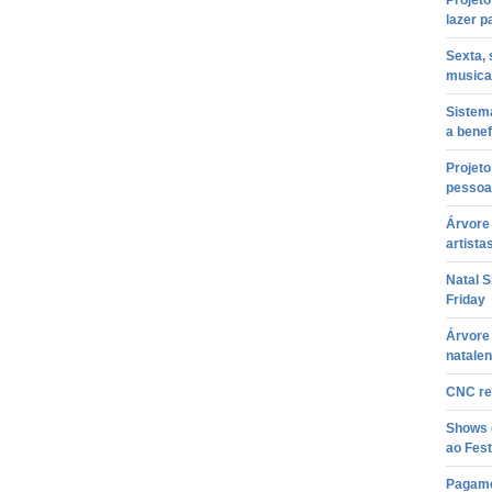
Projeto
lazer p
Sexta,
musica
Sistem
a benef
Projeto
pessoas
Árvore 
artista
Natal S
Friday
Árvore 
natale
CNC re
Shows d
ao Fest
Pagame