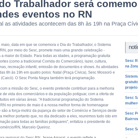
 do Trabalhador será comem
ndes eventos no RN
l as atividades acontecem das 8h às 19h na Praça Cívi
e maio, data em que se comemora o Dia do Trabalhador, o Sistema
notí
RN, por meio do Sesc, promete mais uma grande celebração -
 a maior do Estado. Para todas as idades, a programação gratuita
Sesc R
rtes (como a tradicional Corrida do Comerciário), lazer, cultura,
na Zon
inas, recreação infantil, emissão de documentos e shows. As atividades
as 8h às 19h em quatro polos: Natal (Praça Cívica), Sesc Mossoró e
Sistem
 (Caicó). O Sesc Ponta Negra também terá programação.
gratuit
projeto
 com a missão do Sesc, o evento pretende contribuir para a melhoria
e de vida dos comerciários e da população potiguar, com a oferta de
Sesc S
atuitos em várias áreas. "A tradicional programação do Sistema
mulher
RN no primeiro de maio é a nossa melhor forma de homenagear
 são a força-motriz da pujança do setor de Comércio e Serviços deste
Sesc Po
a melhor portanto que, no dia dedicado a eles, reunirmos tudo isto em
Bairro
ação para todas as famílias potiguares", enfatiza o presidente do
omércio/RN, Marcelo Queiroz.
Sesc S
ora regional do Sesc RN, Jeane Amaral, o evento reflete a