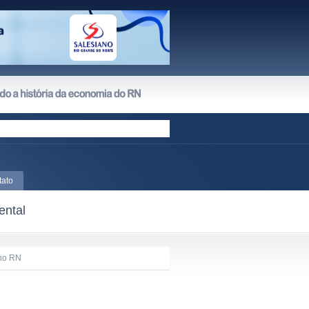
tato
ental
 no RN