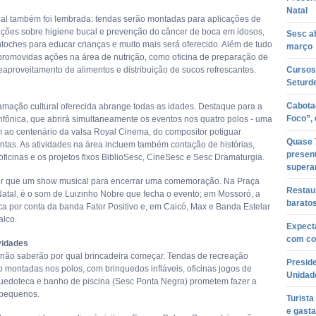
Natal
al também foi lembrada: tendas serão montadas para aplicações de
ntações sobre higiene bucal e prevenção do câncer de boca em idosos,
Sesc ab
antoches para educar crianças e muito mais será oferecido. Além de tudo
março
 promovidas ações na área de nutrição, como oficina de preparação de
eaproveitamento de alimentos e distribuição de sucos refrescantes.
Cursos
Seturd
Cabota
ramação cultural oferecida abrange todas as idades. Destaque para a
Foco”,
nfônica, que abrirá simultaneamente os eventos nos quatro polos - uma
o centenário da valsa Royal Cinema, do compositor potiguar
Quase 
tas. As atividades na área incluem também contação de histórias,
present
oficinas e os projetos fixos BiblioSesc, CineSesc e Sesc Dramaturgia.
supera
r que um show musical para encerrar uma comemoração. Na Praça
Restau
Natal, é o som de Luizinho Nobre que fecha o evento; em Mossoró, a
baratos
ca por conta da banda Fator Positivo e, em Caicó, Max e Banda Estelar
lco.
Expect
com cor
vidades
 não saberão por qual brincadeira começar. Tendas de recreação
Presid
ão montadas nos polos, com brinquedos infláveis, oficinas jogos de
Unidad
quedoteca e banho de piscina (Sesc Ponta Negra) prometem fazer a
 pequenos.
Turista
e gast