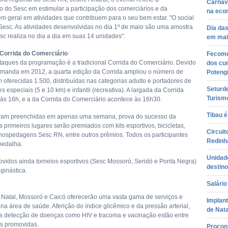
Carnava
 do Sesc em estimular a participação dos comerciários e da
na eco
m geral em atividades que contribuem para o seu bem estar. "O social
 Sesc. As atividades desenvolvidas no dia 1º de maio são uma amostra
Dia das
sc realiza no dia a dia em suas 14 unidades".
em mai
 Corrida do Comerciário
Fecomér
aques da programação é a tradicional Corrida do Comerciário. Devido
dos cu
manda em 2012, a quarta edição da Corrida ampliou o número de
Poteng
 oferecidas 1.500, distribuídas nas categorias adulto e portadores de
Seturde
 especiais (5 e 10 km) e infantil (recreativa). A largada da Corrida
Turismo
á às 16h, e a da Corrida do Comerciário acontece às 16h30.
Tibau é
oram preenchidas em apenas uma semana, prova do sucesso da
s primeiros lugares serão premiados com kits esportivos, bicicletas,
Circuit
 hospedagens Sesc RN, entre outros prêmios. Todos os participantes
Redinh
medalha.
Unidad
vidos ainda torneios esportivos (Sesc Mossoró, Seridó e Ponta Negra)
destino
ginástica.
Salário
 Natal, Mossoró e Caicó oferecerão uma vasta gama de serviços e
Implan
na área de saúde. Aferição do índice glicêmico e da pressão arterial,
de Nata
 detecção de doenças como HIV e tracoma e vacinação estão entre
es promovidas.
Procon