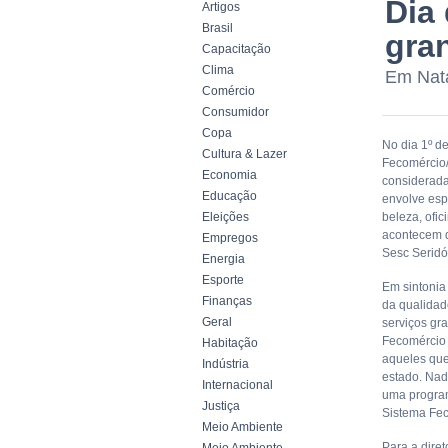
Dia
Artigos
Brasil
gra
Capacitação
Clima
Em Nata
Comércio
Consumidor
Copa
No dia 1º d
Cultura & Lazer
Fecomércio/
Economia
considerada
Educação
envolve espo
Eleições
beleza, ofic
acontecem d
Empregos
Sesc Seridó
Energia
Esporte
Em sintonia
Finanças
da qualidad
Geral
serviços gr
Fecomércio 
Habitação
aqueles que
Indústria
estado. Nad
Internacional
uma program
Justiça
Sistema Fec
Meio Ambiente
Para a diret