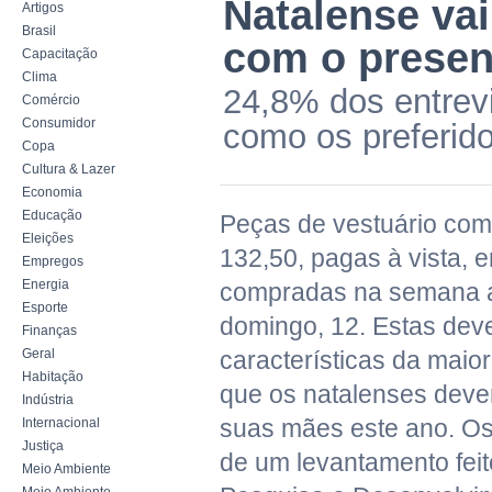
Natalense va
Artigos
Brasil
com o presen
Capacitação
Clima
24,8% dos entrevi
Comércio
Consumidor
como os preferid
Copa
Cultura & Lazer
Economia
Educação
Peças de vestuário com
Eleições
132,50, pagas à vista, e
Empregos
Energia
compradas na semana a
Esporte
domingo, 12. Estas dev
Finanças
Geral
características da maio
Habitação
que os natalenses deve
Indústria
suas mães este ano. Os
Internacional
Justiça
de um levantamento feito
Meio Ambiente