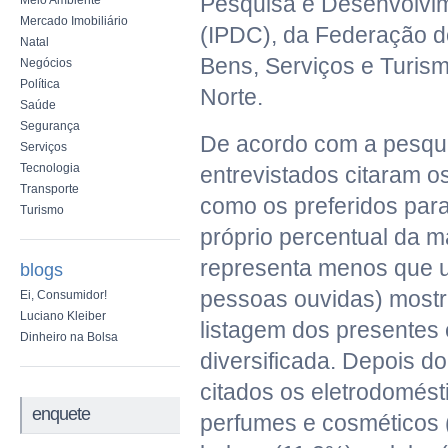
Pesquisa e Desenvolvi
Meio Ambiente
Mercado Imobiliário
(IPDC), da Federação 
Natal
Bens, Serviços e Turis
Negócios
Política
Norte.
Saúde
Segurança
De acordo com a pesqu
Serviços
Tecnologia
entrevistados citaram os
Transporte
como os preferidos par
Turismo
próprio percentual da m
representa menos que 
blogs
pessoas ouvidas) mostra
Ei, Consumidor!
Luciano Kleiber
listagem dos presentes
Dinheiro na Bolsa
diversificada. Depois do
citados os eletrodomést
enquete
perfumes e cosméticos 