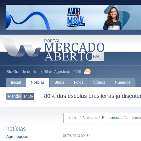
Rio Grande do Norte, 08 de Agosto de 2026
Inicial
Notícias
Blogs
Fotos
Vídeos
Números
80% das escolas brasileiras já discut
Plantão
14:06
Início
/
Notícias
/
Economia
/
Natalens
notícias
06/05/2013 09h34
Agronegócio