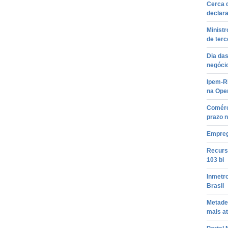
Cerca d
declar
Ministr
de terc
Dia da
negócio
Ipem-RN
na Ope
Comérc
prazo 
Empreg
Recurso
103 bi
Inmetr
Brasil
Metade
mais a