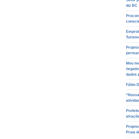
Setor p
diz BC
Procon 
consci
Emprotu
Turism
Projeto
perman
Meu no
negati
dados 
Fábio D
“Nossa
ativida
Prefeit
atraçõe
Projeto
Praia d