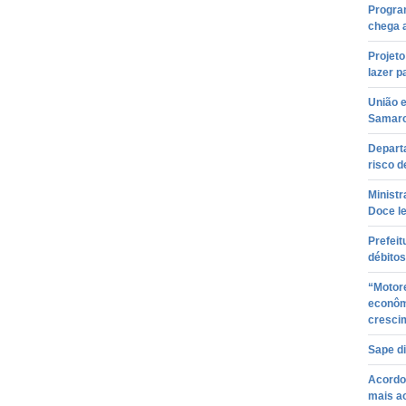
Progra
chega a
Projeto
lazer p
União e
Samarc
Depart
risco 
Ministr
Doce l
Prefeit
débitos
“Motor
econôm
cresci
Sape d
Acordo 
mais a