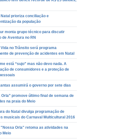
úblico tem déficit recorde de R$ 23 bilhões,
Natal prioriza conciliação e
entização da população
r monta grupo técnico para discutir
o de Aventura no RN
 Vida no Trânsito será programa
ente de prevenção de acidentes em Natal
me está “sujo” mas não devo nada. A
vação de consumidores e a proteção de
pessoais
antas assumirá o governo por sete dias
 Orla” promove último final de semana de
des na praia do Meio
ura do Natal divulga programação de
s musicais do Carnaval Multicultural 2016
 "Nossa Orla" retoma as atividades na
o Meio