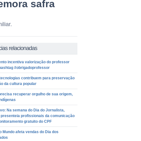
emora safra
liar.
cias relacionadas
to incentiva valorização do professor
hashtag #obrigadoprofessor
tecnologias contribuem para preservação
ão da cultura popular
precisa recuperar orgulho de sua origem,
indígenas
vo: Na semana do Dia do Jornalista,
 presenteia profissionais da comunicação
nitoramento gratuito do CPF
o Mundo afeta vendas do Dia dos
ados