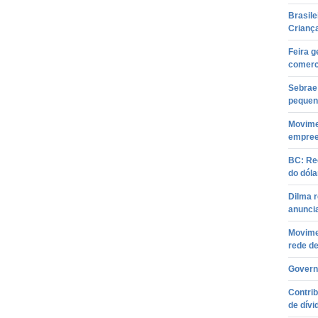
Brasile
Crianç
Feira g
comerc
Sebrae
pequen
Movimen
empree
BC: Re
do dóla
Dilma 
anuncia
Movime
rede d
Governo
Contrib
de dívi