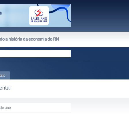
tato
ental
ste ano