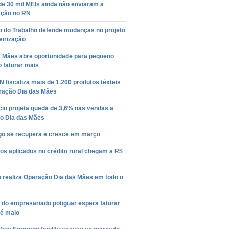
e 30 mil MEIs ainda não enviaram a
ação no RN
o do Trabalho defende mudanças no projeto
eirização
s Mães abre oportunidade para pequeno
 faturar mais
 fiscaliza mais de 1.200 produtos têxteis
ração Dia das Mães
io projeta queda de 3,6% nas vendas a
no Dia das Mães
o se recupera e cresce em março
s aplicados no crédito rural chegam a R$
o realiza Operação Dia das Mães em todo o
 do empresariado potiguar espera faturar
té maio