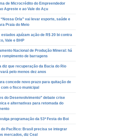
ma de Microcrédito do Empreendedor
o Agreste e ao Vale do Açu
 “Nossa Orla” vai levar esporte, saúde e
ara Praia do Meio
 estados ajuízam ação de R$ 20 bi contra
o, Vale e BHP
amento Nacional de Produção Mineral: há
de rompimento de barragens
a diz que recuperação da Bacia do Rio
evará pelo menos dez anos
ura concede novo prazo para quitação de
 com o fisco municipal
es do Desenvolvimento” debate crise
ica e alternativas para retomada do
mento
ivulga programação da 53ª Festa do Boi
do Pacífico: Brasil precisa se integrar
os mercados, diz Ceal