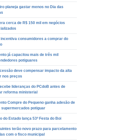
iro planeja gastar menos no Dia das
as
era cerca de R$ 150 mil em negócios
ializados
 incentiva consumidores a comprar do
o
to já capacitou mais de três mil
ndedores potiguares
cessão deve compensar impacto da alta
r nos preços
recebe lideranças do PCdoB antes de
r reforma ministerial
nto Compre do Pequeno ganha adesão de
e supermercados potiguar
 do Estado lança 53ª Festa do Boi
uintes terão novo prazo para parcelamento
das com o fisco municipal