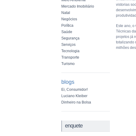
Meio Ambiente
vistorias so
Mercado Imobiliário
desenvolvime
Natal
produtividad
Negócios
Política
Este ano, o
Técnicas da
Saúde
projetos já
Segurança
totalizando
Serviços
milhões des
Tecnologia
Transporte
Turismo
blogs
Ei, Consumidor!
Luciano Kleiber
Dinheiro na Bolsa
enquete