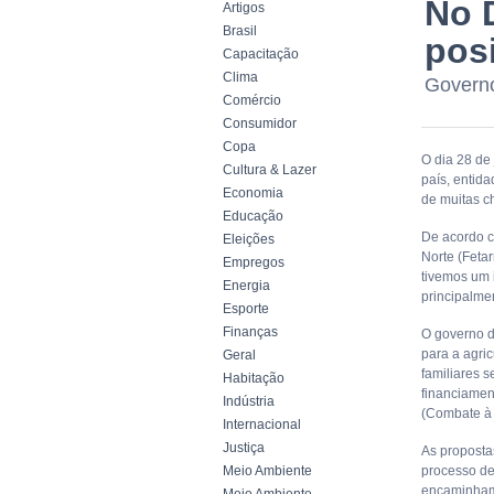
No 
Artigos
Brasil
pos
Capacitação
Clima
Governo
Comércio
Consumidor
Copa
O dia 28 de
Cultura & Lazer
país, entid
Economia
de muitas ch
Educação
De acordo c
Eleições
Norte (Fetar
Empregos
tivemos um 
Energia
principalmen
Esporte
Finanças
O governo d
para a agric
Geral
familiares 
Habitação
financiamen
Indústria
(Combate à 
Internacional
Justiça
As propostas
Meio Ambiente
processo de
encaminham 