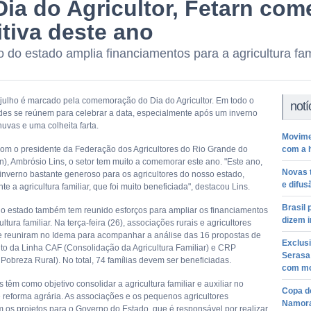
Dia do Agricultor, Fetarn com
itiva deste ano
 do estado amplia financiamentos para a agricultura fami
 julho é marcado pela comemoração do Dia do Agricultor. Em todo o
notí
ades se reúnem para celebrar a data, especialmente após um inverno
uvas e uma colheita farta.
Movimen
om o presidente da Federação dos Agricultores do Rio Grande do
com a 
n), Ambrósio Lins, o setor tem muito a comemorar este ano. "Este ano,
Novas 
inverno bastante generoso para os agricultores do nosso estado,
e difus
te a agricultura familiar, que foi muito beneficiada", destacou Lins.
Brasil 
o estado também tem reunido esforços para ampliar os financiamentos
dizem 
ultura familiar. Na terça-feira (26), associações rurais e agricultores
se reuniram no Idema para acompanhar a análise das 16 propostas de
Exclusi
to da Linha CAF (Consolidação da Agricultura Familiar) e CRP
Serasa
Pobreza Rural). No total, 74 famílias devem ser beneficiadas.
com mo
 têm como objetivo consolidar a agricultura familiar e auxiliar no
Copa d
 reforma agrária. As associações e os pequenos agricultores
Namor
os projetos para o Governo do Estado, que é responsável por realizar