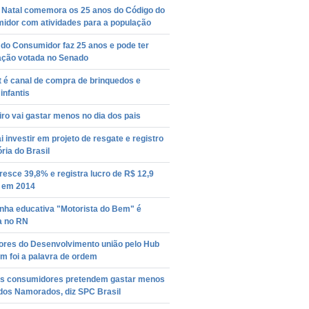
 Natal comemora os 25 anos do Código do
idor com atividades para a população
do Consumidor faz 25 anos e pode ter
zação votada no Senado
t é canal de compra de brinquedos e
 infantis
iro vai gastar menos no dia dos pais
 investir em projeto de resgate e registro
ória do Brasil
esce 39,8% e registra lucro de R$ 12,9
s em 2014
ha educativa "Motorista do Bem" é
a no RN
ores do Desenvolvimento união pelo Hub
m foi a palavra de ordem
s consumidores pretendem gastar menos
 dos Namorados, diz SPC Brasil