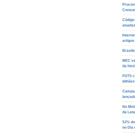
Procon
Consum
Código 
atuali
Interne
artigos
Brasile
MEC vai
da hist
FGTS cr
bilhõe
Campan
lançad
No Mot
da Lata
52% do
no Dia