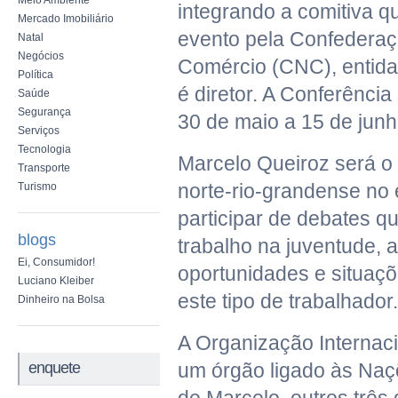
Meio Ambiente
integrando a comitiva q
Mercado Imobiliário
evento pela Confederaç
Natal
Negócios
Comércio (CNC), entida
Política
é diretor. A Conferência
Saúde
Segurança
30 de maio a 15 de junh
Serviços
Tecnologia
Marcelo Queiroz será o
Transporte
norte-rio-grandense no 
Turismo
participar de debates q
blogs
trabalho na juventude,
Ei, Consumidor!
oportunidades e situaçõ
Luciano Kleiber
este tipo de trabalhador.
Dinheiro na Bolsa
A Organização Internaci
enquete
um órgão ligado às Naç