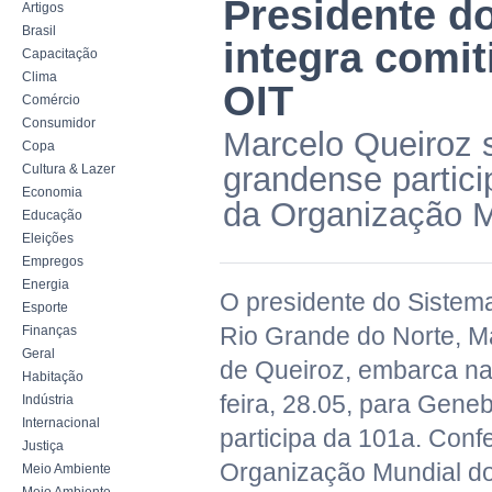
Presidente d
Artigos
Brasil
integra comit
Capacitação
Clima
OIT
Comércio
Consumidor
Marcelo Queiroz s
Copa
grandense partic
Cultura & Lazer
Economia
da Organização M
Educação
Eleições
Empregos
Energia
O presidente do Sistem
Esporte
Rio Grande do Norte, M
Finanças
Geral
de Queiroz, embarca n
Habitação
feira, 28.05, para Gene
Indústria
Internacional
participa da 101a. Conf
Justiça
Organização Mundial do
Meio Ambiente