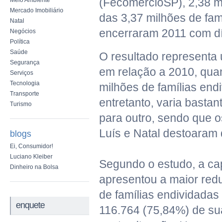
(FecomercioSP), 2,38 m
Meio Ambiente
Mercado Imobiliário
das 3,37 milhões de fam
Natal
encerraram 2011 com dí
Negócios
Política
Saúde
O resultado representa
Segurança
em relação a 2010, qua
Serviços
Tecnologia
milhões de famílias end
Transporte
entretanto, varia basta
Turismo
para outro, sendo que 
Luís e Natal destoaram 
blogs
Ei, Consumidor!
Luciano Kleiber
Segundo o estudo, a capi
Dinheiro na Bolsa
apresentou a maior red
de famílias endividadas 
enquete
116.764 (75,84%) de su