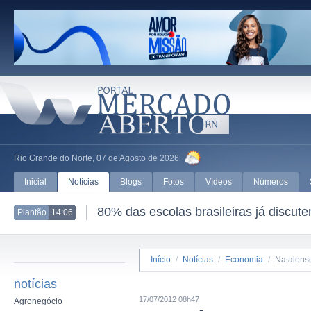
Rio Grande do Norte, 07 de Agosto de 2026
Inicial
Notícias
Blogs
Fotos
Vídeos
Números
80% das escolas brasileiras já discut
Plantão
14:06
Início
/
Notícias
/
Economia
/
Natalens
notícias
17/07/2012 08h47
Agronegócio