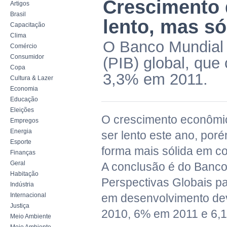
Crescimento 
Artigos
Brasil
lento, mas só
Capacitação
Clima
O Banco Mundial c
Comércio
Consumidor
(PIB) global, que
Copa
3,3% em 2011.
Cultura & Lazer
Economia
Educação
Eleições
O crescimento econômi
Empregos
Energia
ser lento este ano, por
Esporte
forma mais sólida em c
Finanças
Geral
A conclusão é do Banco
Habitação
Perspectivas Globais p
Indústria
Internacional
em desenvolvimento d
Justiça
2010, 6% em 2011 e 6,
Meio Ambiente