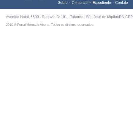
Sobre
Comercial
Expediente
Contato
Avenida Natal, 6600 - Rodovia Br 101 - Taborda | São José de Mipibú/RN CEP 
2010 ® Portal Mercado Aberto. Todos os direitos reservados.