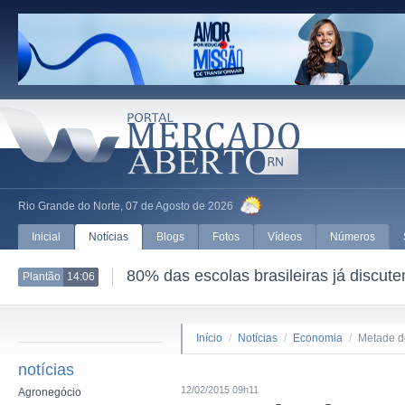
Rio Grande do Norte, 07 de Agosto de 2026
Inicial
Notícias
Blogs
Fotos
Vídeos
Números
80% das escolas brasileiras já discut
Plantão
14:06
Início
/
Notícias
/
Economia
/
Metade d
notícias
12/02/2015 09h11
Agronegócio