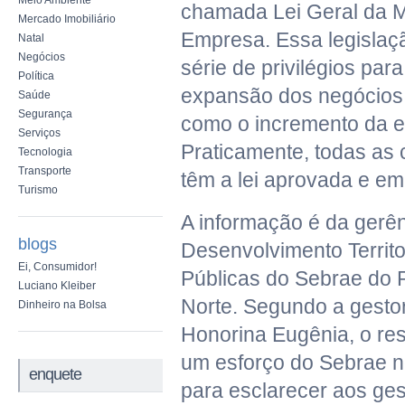
Meio Ambiente
chamada Lei Geral da 
Mercado Imobiliário
Empresa. Essa legislaç
Natal
Negócios
série de privilégios par
Política
expansão dos negócios
Saúde
Segurança
como o incremento da e
Serviços
Praticamente, todas as 
Tecnologia
Transporte
têm a lei aprovada e em
Turismo
A informação é da gerê
blogs
Desenvolvimento Territor
Ei, Consumidor!
Públicas do Sebrae do 
Luciano Kleiber
Norte. Segundo a gesto
Dinheiro na Bolsa
Honorina Eugênia, o res
um esforço do Sebrae n
enquete
para esclarecer aos ges