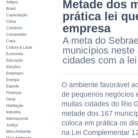
Metade dos m
Artigos
Brasil
prática lei q
Capacitação
Clima
empresa
Comércio
Consumidor
A meta do Sebrae
Copa
municípios neste 
Cultura & Lazer
Economia
cidades com a le
Educação
Eleições
Empregos
Energia
O ambiente favorável a
Esporte
de pequenos negócios 
Finanças
Geral
muitas cidades do Rio 
Habitação
metade dos 167 municíp
Indústria
Internacional
coloca em prática os dis
Justiça
na Lei Complementar 1
Meio Ambiente