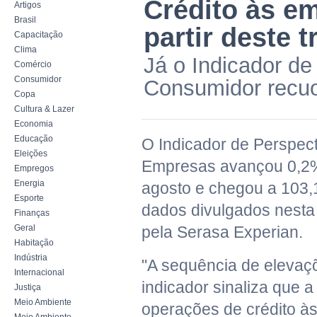
Crédito às e
Artigos
Brasil
partir deste t
Capacitação
Clima
Já o Indicador de
Comércio
Consumidor
Consumidor recu
Copa
Cultura & Lazer
Economia
Educação
O Indicador de Perspect
Eleições
Empresas avançou 0,2
Empregos
Energia
agosto e chegou a 103,
Esporte
dados divulgados nesta 
Finanças
Geral
pela Serasa Experian.
Habitação
Indústria
"A sequência de elevaç
Internacional
indicador sinaliza que 
Justiça
Meio Ambiente
operações de crédito 