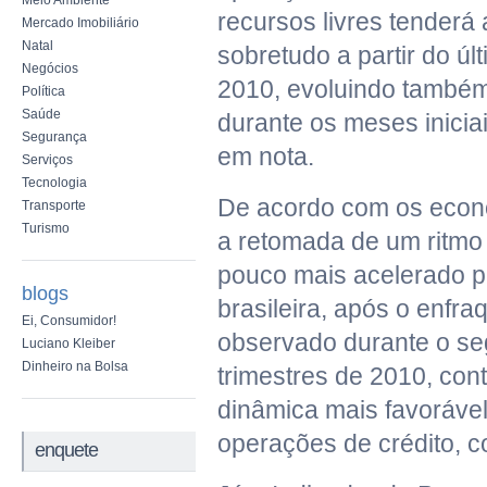
Meio Ambiente
recursos livres tenderá 
Mercado Imobiliário
Natal
sobretudo a partir do úl
Negócios
2010, evoluindo també
Política
Saúde
durante os meses inicia
Segurança
em nota.
Serviços
Tecnologia
De acordo com os econ
Transporte
Turismo
a retomada de um ritmo
pouco mais acelerado 
blogs
brasileira, após o enfr
Ei, Consumidor!
observado durante o se
Luciano Kleiber
Dinheiro na Bolsa
trimestres de 2010, con
dinâmica mais favorável
operações de crédito, c
enquete