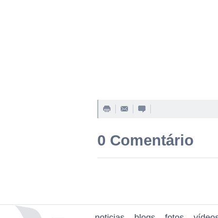
0 Comentário
noticias
blogs
fotos
vídeo