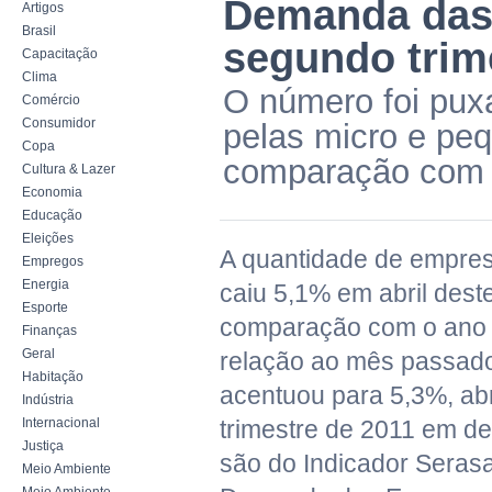
Demanda das 
Artigos
Brasil
segundo trim
Capacitação
Clima
O número foi pux
Comércio
Consumidor
pelas micro e pe
Copa
comparação com m
Cultura & Lazer
Economia
Educação
Eleições
A quantidade de empres
Empregos
Energia
caiu 5,1% em abril des
Esporte
comparação com o ano
Finanças
Geral
relação ao mês passad
Habitação
acentuou para 5,3%, ab
Indústria
Internacional
trimestre de 2011 em de
Justiça
são do Indicador Seras
Meio Ambiente