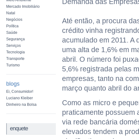
Demanda das Empresas 
Meio Ambiente
Mercado Imobiliário
Natal
Até então, a procura d
Negócios
Política
crédito vinha registran
Saúde
acumulado em 2011. A
Segurança
Serviços
uma alta de 1,6% em m
Tecnologia
abril. O número foi pux
Transporte
Turismo
5,6% registrada pelas 
empresas, tanto na co
blogs
março quanto abril do 
Ei, Consumidor!
Luciano Kleiber
Como as micro e pequ
Dinheiro na Bolsa
praticamente possuem 
via rede bancária domés
enquete
elevados tendem a prod