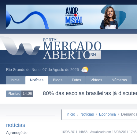
Rio Grande do Norte, 07 de Agosto de 2026
Inicial
Notícias
Blogs
Fotos
Vídeos
Números
80% das escolas brasileiras já discut
Plantão
14:06
Início
/
Notícias
/
Economia
/
Demanda 
notícias
16/05/2011 14h58 - Atualizado em 16/05/2011 17h5
Agronegócio