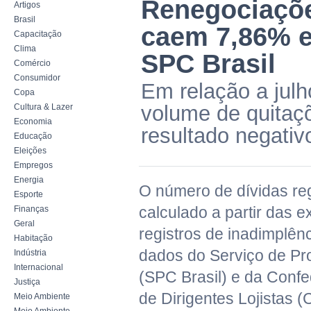
Renegociaçõe
Artigos
Brasil
caem 7,86% e
Capacitação
Clima
SPC Brasil
Comércio
Consumidor
Em relação a julh
Copa
volume de quitaç
Cultura & Lazer
Economia
resultado negativ
Educação
Eleições
Empregos
Energia
O número de dívidas re
Esporte
calculado a partir das 
Finanças
Geral
registros de inadimplên
Habitação
dados do Serviço de Pr
Indústria
Internacional
(SPC Brasil) e da Conf
Justiça
de Dirigentes Lojistas 
Meio Ambiente