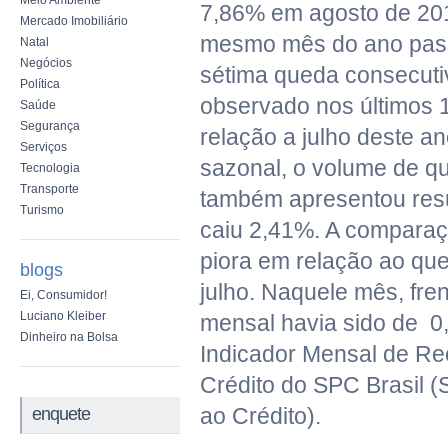
Meio Ambiente
7,86% em agosto de 201
Mercado Imobiliário
mesmo mês do ano pass
Natal
Negócios
sétima queda consecuti
Política
observado nos últimos
Saúde
Segurança
relação a julho deste a
Serviços
sazonal, o volume de qu
Tecnologia
Transporte
também apresentou resu
Turismo
caiu 2,41%. A compara
piora em relação ao que
blogs
julho. Naquele mês, fre
Ei, Consumidor!
Luciano Kleiber
mensal havia sido de 0
Dinheiro na Bolsa
Indicador Mensal de R
Crédito do SPC Brasil (
ao Crédito).
enquete