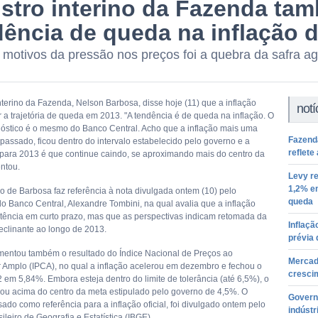
istro interino da Fazenda ta
dência de queda na inflação 
motivos da pressão nos preços foi a quebra da safra ag
nterino da Fazenda, Nelson Barbosa, disse hoje (11) que a inflação
notí
 a trajetória de queda em 2013. "A tendência é de queda na inflação. O
óstico é o mesmo do Banco Central. Acho que a inflação mais uma
Fazenda
passado, ficou dentro do intervalo estabelecido pelo governo e a
reflete
 para 2013 é que continue caindo, se aproximando mais do centro da
ntou.
Levy r
1,2% em
o de Barbosa faz referência à nota divulgada ontem (10) pelo
queda
do Banco Central, Alexandre Tombini, na qual avalia que a inflação
stência em curto prazo, mas que as perspectivas indicam retomada da
Inflaçã
eclinante ao longo de 2013.
prévia
entou também o resultado do Índice Nacional de Preços ao
Mercado
Amplo (IPCA), no qual a inflação acelerou em dezembro e fechou o
cresci
 em 5,84%. Embora esteja dentro do limite de tolerância (até 6,5%), o
icou acima do centro da meta estipulado pelo governo de 4,5%. O
Govern
sado como referência para a inflação oficial, foi divulgado ontem pelo
indústr
asileiro de Geografia e Estatística (IBGE).