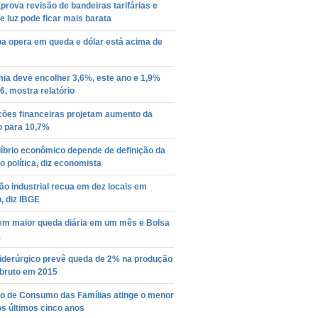
prova revisão de bandeiras tarifárias e
e luz pode ficar mais barata
a opera em queda e dólar está acima de
ia deve encolher 3,6%, este ano e 1,9%
, mostra relatório
ições financeiras projetam aumento da
o para 10,7%
íbrio econômico depende de definição da
o política, diz economista
o industrial recua em dez locais em
, diz IBGE
tem maior queda diária em um mês e Bolsa
a
siderúrgico prevê queda de 2% na produção
 bruto em 2015
ão de Consumo das Famílias atinge o menor
os últimos cinco anos