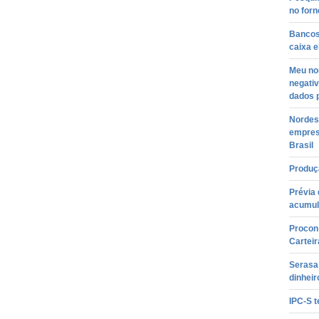
no forn
Bancos
caixa e
Meu no
negati
dados 
Nordes
empres
Brasil
Produçã
Prévia 
acumul
Procon 
Carteir
Serasa 
dinheir
IPC-S 