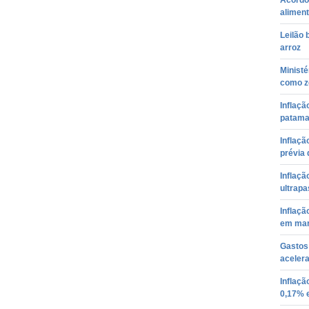
Acordo 
alimen
Leilão 
arroz
Ministé
como zo
Inflaçã
patama
Inflaçã
prévia 
Inflaçã
ultrap
Inflaçã
em ma
Gastos
aceler
Inflaçã
0,17% 