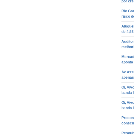
por cré
Rio Gra
risco d
Aluguel
de 4,5
Auditor
melhori
Mercado
aponta
Ao assu
apenas
Oi, Viv
banda 
Oi, Viv
banda 
Procon 
consci
Pesquis