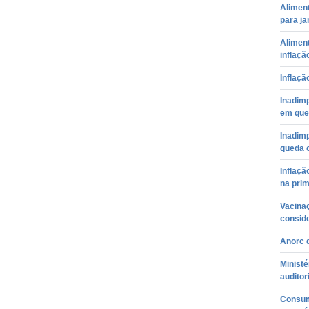
Alimen
para ja
Alimen
inflaçã
Inflaçã
Inadim
em que
Inadimp
queda 
Inflaçã
na prim
Vacina
conside
Anorc 
Ministé
auditor
Consum