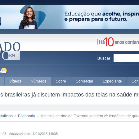
Buscar
Vídeos
Números
Sobre
Comercial
Expediente
Con
 brasileiras já discutem impactos das telas na saúde m
Notícias
/
Economia
/
Ministro interino da Fazenda também vê tendência de que
4h28 - Atualizado em 11/01/2013 14h35