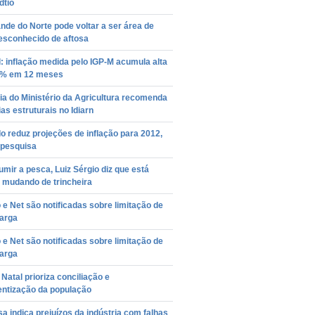
dtio
nde do Norte pode voltar a ser área de
esconhecido de aftosa
: inflação medida pelo IGP-M acumula alta
3% em 12 meses
ia do Ministério da Agricultura recomenda
as estruturais no Idiarn
 reduz projeções de inflação para 2012,
 pesquisa
mir a pesca, Luiz Sérgio diz que está
 mudando de trincheira
o e Net são notificadas sobre limitação de
larga
o e Net são notificadas sobre limitação de
larga
Natal prioriza conciliação e
entização da população
a indica prejuízos da indústria com falhas