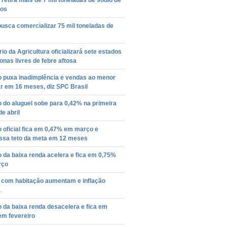
retira mais de 7 mil toneladas de sódio de
tos
busca comercializar 75 mil toneladas de
rio da Agricultura oficializará sete estados
nas livres de febre aftosa
o puxa inadimplência e vendas ao menor
r em 16 meses, diz SPC Brasil
o do aluguel sobe para 0,42% na primeira
de abril
o oficial fica em 0,47% em março e
assa teto da meta em 12 meses
o da baixa renda acelera e fica em 0,75%
rço
 com habitação aumentam e inflação
a
o da baixa renda desacelera e fica em
em fevereiro