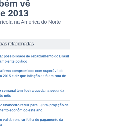
mbém vê
de 2013
rícola na América do Norte
cias relacionadas
: possibilidade de rebaixamento do Brasil
 ambiente político
eafirma compromisso com superávit de
 2015 e diz que inflação está em rota de
o semanal tem ligeira queda na segunda
 do mês
 financeiro reduz para 3,09% projeção de
mento econômico este ano
o vai desonerar folha de pagamento da
ia