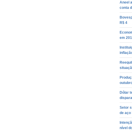
Aneel a
conta d
Bovesp
R$ 4
Econom
em 2016
Institu
inflaçã
Reequil
situaçã
Produçã
outubro
Dólar 
dispar
Setor 
de aço
Intenç
nível d