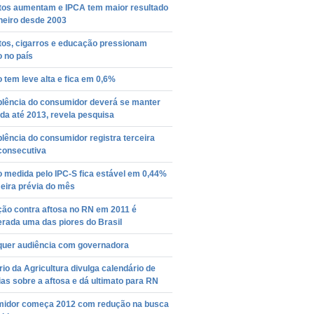
tos aumentam e IPCA tem maior resultado
neiro desde 2003
tos, cigarros e educação pressionam
o no país
o tem leve alta e fica em 0,6%
plência do consumidor deverá se manter
da até 2013, revela pesquisa
lência do consumidor registra terceira
consecutiva
o medida pelo IPC-S fica estável em 0,44%
eira prévia do mês
ção contra aftosa no RN em 2011 é
rada uma das piores do Brasil
quer audiência com governadora
rio da Agricultura divulga calendário de
ias sobre a aftosa e dá ultimato para RN
idor começa 2012 com redução na busca