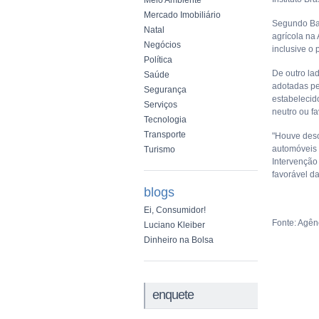
Meio Ambiente
Mercado Imobiliário
Segundo Bar
Natal
agrícola na
Negócios
inclusive o 
Política
De outro la
Saúde
adotadas pe
Segurança
estabelecido
Serviços
neutro ou fa
Tecnologia
Transporte
"Houve deso
automóveis 
Turismo
Intervenção
favorável da
blogs
Ei, Consumidor!
Fonte: Agênc
Luciano Kleiber
Dinheiro na Bolsa
enquete