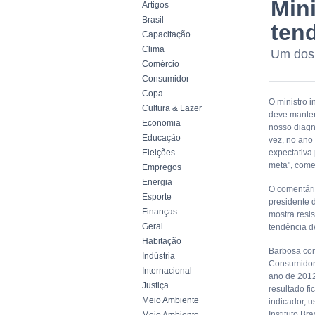
Min
Artigos
Brasil
ten
Capacitação
Clima
Um dos 
Comércio
Consumidor
Copa
O ministro i
Cultura & Lazer
deve manter
Economia
nosso diagn
Educação
vez, no ano 
Eleições
expectativa
meta", come
Empregos
Energia
O comentári
Esporte
presidente 
Finanças
mostra resi
Geral
tendência d
Habitação
Barbosa com
Indústria
Consumidor 
Internacional
ano de 2012
Justiça
resultado f
Meio Ambiente
indicador, u
Instituto Br