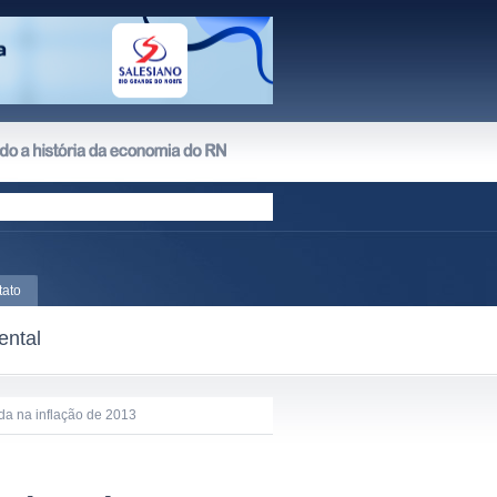
tato
ental
da na inflação de 2013