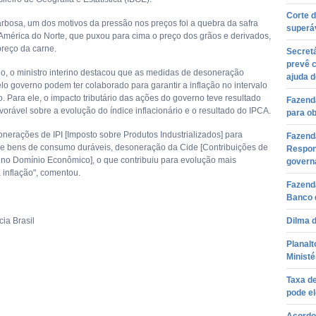
Corte d
bosa, um dos motivos da pressão nos preços foi a quebra da safra
superáv
 América do Norte, que puxou para cima o preço dos grãos e derivados,
preço da carne.
Secretá
prevê 
do, o ministro interino destacou que as medidas de desoneração
ajuda d
lo governo podem ter colaborado para garantir a inflação no intervalo
. Para ele, o impacto tributário das ações do governo teve resultado
Fazend
vorável sobre a evolução do índice inflacionário e o resultado do IPCA.
para o
nerações de IPI [Imposto sobre Produtos Industrializados] para
Fazenda
e bens de consumo duráveis, desoneração da Cide [Contribuições de
Respons
 no Domínio Econômico], o que contribuiu para evolução mais
govern
 inflação", comentou.
Fazenda
Banco 
ia Brasil
Dilma d
Planalt
Ministé
Taxa de
pode el