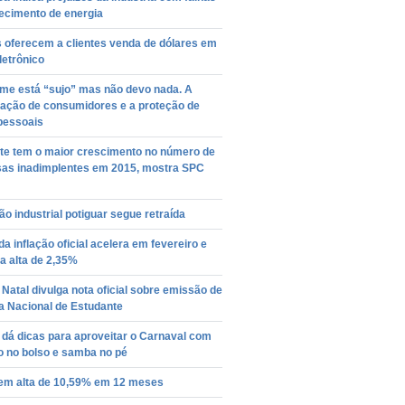
ecimento de energia
 oferecem a clientes venda de dólares em
letrônico
me está “sujo” mas não devo nada. A
vação de consumidores e a proteção de
pessoais
te tem o maior crescimento no número de
as inadimplentes em 2015, mostra SPC
o industrial potiguar segue retraída
da inflação oficial acelera em fevereiro e
a alta de 2,35%
Natal divulga nota oficial sobre emissão de
a Nacional de Estudante
dá dicas para aproveitar o Carnaval com
o no bolso e samba no pé
tem alta de 10,59% em 12 meses