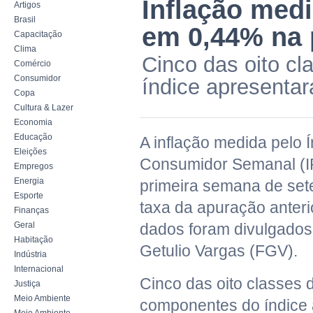
Inflação medi
Artigos
Brasil
em 0,44% na 
Capacitação
Clima
Cinco das oito c
Comércio
Consumidor
índice apresenta
Copa
Cultura & Lazer
Economia
Educação
A inflação medida pelo 
Eleições
Consumidor Semanal (IP
Empregos
Energia
primeira semana de se
Esporte
taxa da apuração anteri
Finanças
Geral
dados foram divulgado
Habitação
Getulio Vargas (FGV).
Indústria
Internacional
Cinco das oito classes
Justiça
Meio Ambiente
componentes do índice