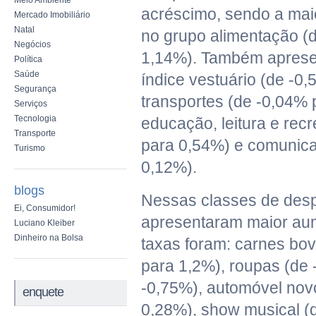
Meio Ambiente
acréscimo, sendo a maio
Mercado Imobiliário
Natal
no grupo alimentação (
Negócios
1,14%). Também apres
Política
Saúde
índice vestuário (de -0
Segurança
transportes (de -0,04% 
Serviços
Tecnologia
educação, leitura e rec
Transporte
para 0,54%) e comunic
Turismo
0,12%).
blogs
Nessas classes de desp
Ei, Consumidor!
apresentaram maior au
Luciano Kleiber
Dinheiro na Bolsa
taxas foram: carnes bo
para 1,2%), roupas (de
-0,75%), automóvel nov
enquete
0,28%), show musical (