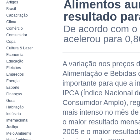
Alimentos au
Artigos
Brasil
resultado par
Capacitação
Clima
De acordo com o 
Comércio
Consumidor
acelerou para 0,
Copa
Cultura & Lazer
Economia
Educação
A variação nos preços 
Eleições
Alimentação e Bebidas c
Empregos
Energia
importante para que a i
Esporte
IPCA (Índice Nacional 
Finanças
Geral
Consumidor Amplo), reg
Habitação
mais intenso no mês de 
Indústria
o maior resultado mensa
Internacional
Justiça
2005 e o maior resulta
Meio Ambiente