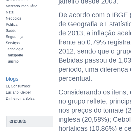
janeiro desde 2003.
Meio Ambiente
Mercado Imobiliário
Natal
De acordo com o IBGE (In
Negócios
de Geografia e Estatísti
Política
Saúde
de 2013, a inflação ace
Segurança
frente ao 0,79% regist
Serviços
Tecnologia
2012, sendo que o grup
Transporte
Bebidas passou de 1,0
Turismo
período, uma diferença 
percentual.
blogs
Ei, Consumidor!
Considerando os itens, 
Luciano Kleiber
Dinheiro na Bolsa
no grupo reflete, princ
nos preços do tomate (2
inglesa (20,58%); Cebol
enquete
hortaliças (10,86%) e c