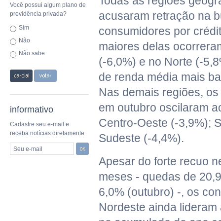
Todas as regiões geográ
Você possui algum plano de
acusaram retração na 
previdência privada?
Sim
consumidores por crédi
Não
maiores delas ocorrera
Não sabe
(-6,0%) e no Norte (-5,
de renda média mais ba
Nas demais regiões, os 
em outubro oscilaram a
informativo
Centro-Oeste (-3,9%); S
Cadastre seu e-mail e
receba notícias diretamente
Sudeste (-4,4%).
Seu e-mail
Apesar do forte recuo n
meses - quedas de 20,9
6,0% (outubro) -, os co
Nordeste ainda lideram 