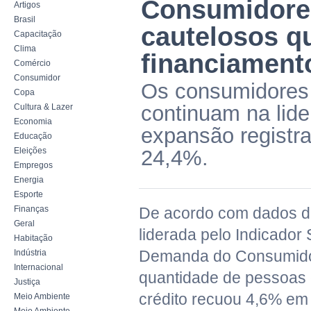
Consumidore
Artigos
Brasil
cautelosos q
Capacitação
Clima
financiament
Comércio
Consumidor
Os consumidores
Copa
continuam na lide
Cultura & Lazer
Economia
expansão registra
Educação
Eleições
24,4%.
Empregos
Energia
Esporte
Finanças
De acordo com dados d
Geral
liderada pelo Indicador
Habitação
Demanda do Consumidor
Indústria
Internacional
quantidade de pessoas
Justiça
crédito recuou 4,6% em
Meio Ambiente