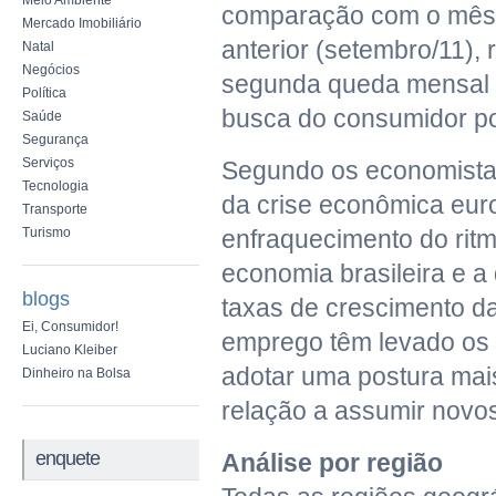
Meio Ambiente
comparação com o mês
Mercado Imobiliário
anterior (setembro/11), 
Natal
Negócios
segunda queda mensal 
Política
busca do consumidor por
Saúde
Segurança
Serviços
Segundo os economista
Tecnologia
da crise econômica euro
Transporte
Turismo
enfraquecimento do rit
economia brasileira e 
blogs
taxas de crescimento d
Ei, Consumidor!
emprego têm levado os
Luciano Kleiber
adotar uma postura mai
Dinheiro na Bolsa
relação a assumir novo
enquete
Análise por região