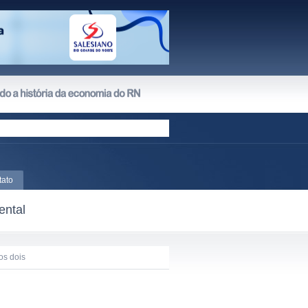
tato
ental
os dois