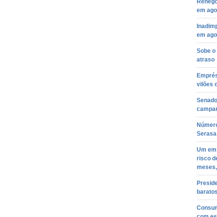
Renego
em agos
Inadim
em agos
Sobe o
atraso
Emprést
vilões 
Senado
campan
Número
Serasa
Um em c
risco d
meses, 
Presid
baratos
Consum
com esc