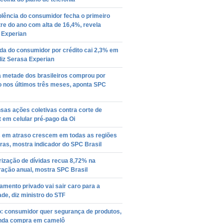
lência do consumidor fecha o primeiro
e do ano com alta de 16,4%, revela
 Experian
a do consumidor por crédito cai 2,3% em
diz Serasa Experian
a metade dos brasileiros comprou por
o nos últimos três meses, aponta SPC
sas ações coletivas contra corte de
t em celular pré-pago da Oi
s em atraso crescem em todas as regiões
iras, mostra indicador do SPC Brasil
ização de dívidas recua 8,72% na
ação anual, mostra SPC Brasil
amento privado vai sair caro para a
de, diz ministro do STF
o: consumidor quer segurança de produtos,
nda compra em camelô