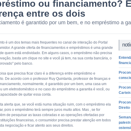
réstimo ou financiamento? E
rença entre os dois
ciamento é garantido por um bem, e no empréstimo a ga
to é um dos temas mais frequentes no canal de interação do Portal
notí
midor. A grande oferta de financiamentos e empréstimos é uma grande
a de quem está endividado. Em alguns casos, o empréstimo não precisa
Entenda
vação, basta um clique no site e você já tem, na sua conta bancária, o
financ
aprovado" pelo banco.
Procon 
oisa que precisa ficar claro é a diferença entre empréstimo e
consci
to. De acordo com o professor Ruy Quintanta, professor de finanças e
inanciamento, normalmente, é garantido por um bem, uma casa um
Procon 
u um eletrodoméstico e no caso do empréstimo a garantia é você, ou
Carteir
capacidade de quitar essa conta.
Procon
sta alerta que, se você está numa situação ruim, com o empréstimo ela
Direit
ar, pois o empréstimo terá sempre juros muito altos. Mas , se for
 além de pesquisar as taxas cobradas e as operações ofertadas por
Semana
nstituições financeiras, o consumidor precisa prestar atenção em todos
palestr
da negociação e ficar atento aos seus direitos.
ostens