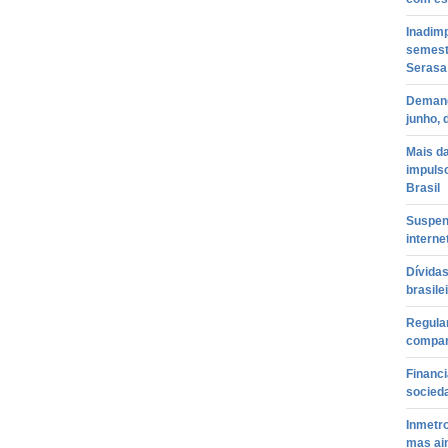
Inadimp
semestr
Serasa
Demand
junho, 
Mais d
impuls
Brasil
Suspen
interne
Dívida
brasile
Regular
compar
Financi
socieda
Inmetr
mas ai