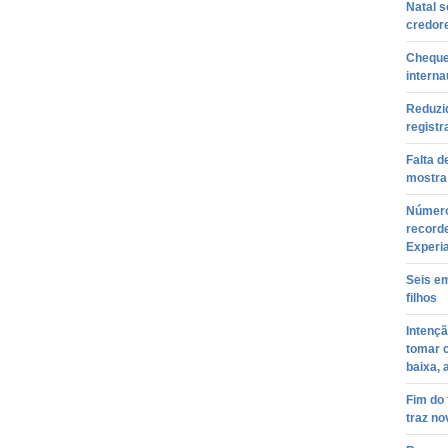
Natal s
credor
Cheque
interna
Reduzid
registr
Falta d
mostra
Número
recorde
Experi
Seis e
filhos
Intenç
tomar 
baixa, 
Fim do
traz n