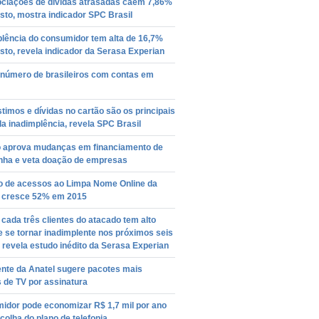
ciações de dívidas atrasadas caem 7,86%
to, mostra indicador SPC Brasil
plência do consumidor tem alta de 16,7%
to, revela indicador da Serasa Experian
 número de brasileiros com contas em
imos e dívidas no cartão são os principais
da inadimplência, revela SPC Brasil
 aprova mudanças em financiamento de
ha e veta doação de empresas
 de acessos ao Limpa Nome Online da
 cresce 52% em 2015
ada três clientes do atacado tem alto
e se tornar inadimplente nos próximos seis
revela estudo inédito da Serasa Experian
ente da Anatel sugere pacotes mais
 de TV por assinatura
idor pode economizar R$ 1,7 mil por ano
olha do plano de telefonia