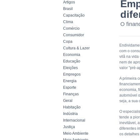
Emp
Artigos
Brasil
dife
Capacitação
Clima
O finan
Comércio
Consumidor
Copa
Endividamen
Cultura & Lazer
com o consu
Economia
vilã na vid
Educação
nem de apro
Eleições
valor "pré-
Empregos
A primeira c
Energia
financiamen
Esporte
economia, f
Finanças
automóvel o
Geral
seja, a sua 
Habitação
O especiali
Indústria
tende a pior
Internacional
inevitável,
Justiça
diferentes i
Meio Ambiente
os detalhes 