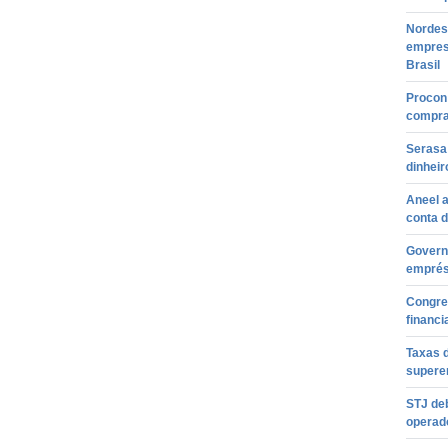
Nordes
empres
Brasil
Procon 
compra 
Serasa 
dinheir
Aneel a
conta d
Govern
emprés
Congre
financ
Taxas 
superen
STJ de
operado