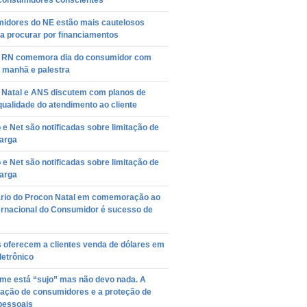
consumidores conscientes
idores do NE estão mais cautelosos
a procurar por financiamentos
 RN comemora dia do consumidor com
 manhã e palestra
 Natal e ANS discutem com planos de
ualidade do atendimento ao cliente
o e Net são notificadas sobre limitação de
larga
o e Net são notificadas sobre limitação de
larga
rio do Procon Natal em comemoração ao
ternacional do Consumidor é sucesso de
 oferecem a clientes venda de dólares em
letrônico
me está “sujo” mas não devo nada. A
vação de consumidores e a proteção de
pessoais