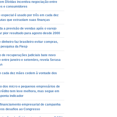
em Dívidas incentiva negociação entre
es e consumidores
 especial é usado por três em cada dez
utas que extraolam suas finanças
a a previsão de vendas após o varejo
ar pior resultado para agosto desde 2000
e dinheiro faz brasileiro evitar compras,
 pesquisa da Fiesp
 de recuperações judiciais bate novo
 entre janeiro e setembro, revela Serasa
an
m cada dez mães cedem à vontade dos
ão dos micro e pequenos empresários de
crédito tem leve melhora, mas segue em
aponta indicador
 financiamento empresarial de campanha
ovos desafios ao Congresso