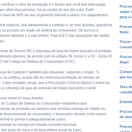
 verificar o valor da prestação e o tempo que você tem para pagar.
Procons
ue além das parcelas, há as contas do seu dia a dia. Evite
sejam i
r mais de 30% de seu orçamento mensal e atraso nos pagamentos.
para o
har negócio, leia atentamente o contrato e, se tiver dúvidas, questione
Procon
r ou procure um órgão de defesa do consumidor. Os bancos e
Natal
 devem informar o Custo Efetivo Total (CET) das operações de crédito.
qui;
Trocar 
consum
ento do Procon-SP, a cobrança de taxa de boleto bancário é proibida,
erada abusiva, de acordo com os artigos 39, inciso V; e 51 - inciso IV
Procon 
 1º do Código de Defesa do Consumidor (CDC).
ilegal
Compro
xas de Cadastro" também são abusivas , segundo o órgão. "A
que faz
o se justifica, já que não há nenhuma prestação de serviço ao
. Cabe ressaltar, ainda, que a Resolução 3.919 do Banco Central do
Taxa de
be a cobrança de taxa de emissão de boleto bancário e carnê.
conside
ocon sobre os seus direitos:
Entend
52 do Código de Defesa do Consumidor estabelece que:
cimento de produtos ou serviços que envolva outorga de crédito ou
Procon
e financiamento ao consumidor, o fornecedor deverá, entre outros
de ate
 informá-lo prévia e adequadamente sobre:
o produto ou serviço em moeda corrente nacional;
Procon 
e dos juros de mora e da taxa efetiva anual de juros;