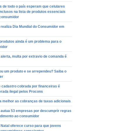
 de todo o país esperam que celulares
nclusos na lista de produtos essenciais
 consumidor
 realiza Dia Mundial do Consumidor em
produtos ainda é um problema para o
idor
alerta, multa por extravio de comanda é
u um produto e se arrependeu? Saiba o
er
 cadastro cobrada por financeiras é
rada ilegal pelos Procons
a melhor as cobranças de taxas adicionais
 autua 53 empresas por descumprir regras
ndimento ao consumidor
Natal oferece curso para que jovens