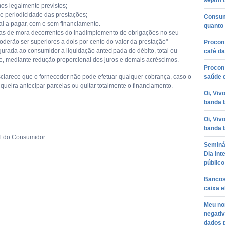
sejam 
imos legalmente previstos;
 e periodicidade das prestações;
Consum
tal a pagar, com e sem financiamento.
quanto 
tas de mora decorrentes do inadimplemento de obrigações no seu
oderão ser superiores a dois por cento do valor da prestação"
Procon
gurada ao consumidor a liquidação antecipada do débito, total ou
café da
e, mediante redução proporcional dos juros e demais acréscimos.
Procon
clarece que o fornecedor não pode efetuar qualquer cobrança, caso o
saúde q
queira antecipar parcelas ou quitar totalmente o financiamento.
Oi, Viv
banda 
Oi, Viv
banda 
al do Consumidor
Seminá
Dia In
público
Bancos
caixa e
Meu no
negati
dados 