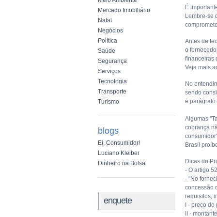
Meio Ambiente
É importante
Mercado Imobiliário
Lembre-se q
Natal
compromete
Negócios
Política
Antes de fec
o fornecedo
Saúde
financeiras
Segurança
Veja mais a
Serviços
Tecnologia
No entendim
Transporte
sendo consid
e parágrafo
Turismo
Algumas "Ta
cobrança nã
blogs
consumidor"
Ei, Consumidor!
Brasil proí
Luciano Kleiber
Dicas do Pr
Dinheiro na Bolsa
- O artigo 
- "No forne
concessão d
requisitos,
enquete
I - preço d
II - montant