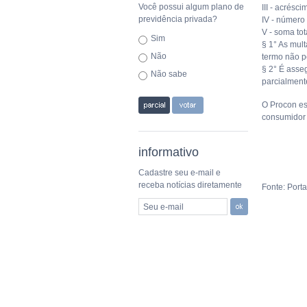
Você possui algum plano de
III - acrésc
previdência privada?
IV - número
V - soma to
Sim
§ 1° As mul
Não
termo não p
§ 2° É asse
Não sabe
parcialment
O Procon es
consumidor 
informativo
Cadastre seu e-mail e
receba notícias diretamente
Fonte: Port
Seu e-mail