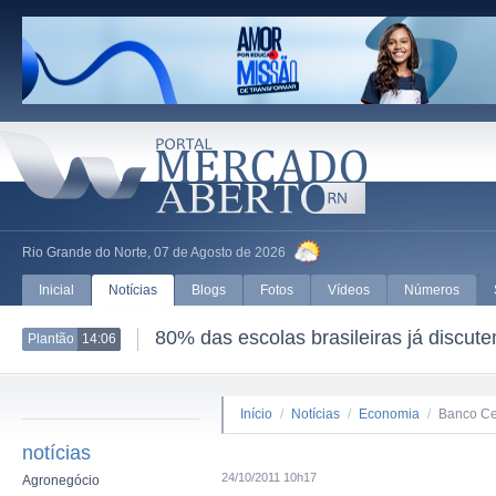
Rio Grande do Norte, 07 de Agosto de 2026
Inicial
Notícias
Blogs
Fotos
Vídeos
Números
80% das escolas brasileiras já discut
Plantão
14:06
Início
/
Notícias
/
Economia
/
Banco Cen
notícias
24/10/2011 10h17
Agronegócio