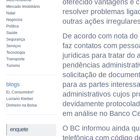
Meio Ambiente
oferecido vantagens e 
Mercado Imobiliário
resolver problemas liga
Natal
outras ações irregulares
Negócios
Política
Saúde
De acordo com nota do 
Segurança
faz contatos com pessoa
Serviços
Tecnologia
jurídicas para tratar d
Transporte
pendências administrativ
Turismo
solicitação de documen
para as partes interes
blogs
Ei, Consumidor!
administrativos cujos p
Luciano Kleiber
devidamente protocolad
Dinheiro na Bolsa
em análise no Banco Ce
O BC informou ainda qu
enquete
telefônica com código de