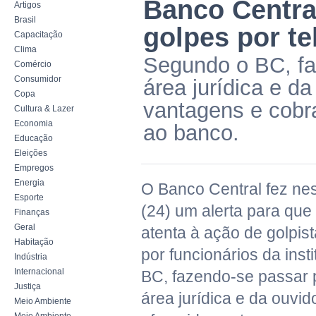
Banco Central
Artigos
Brasil
golpes por te
Capacitação
Clima
Segundo o BC, fa
Comércio
Consumidor
área jurídica e d
Copa
vantagens e cobr
Cultura & Lazer
Economia
ao banco.
Educação
Eleições
Empregos
Energia
O Banco Central fez nes
Esporte
(24) um alerta para que
Finanças
Geral
atenta à ação de golpi
Habitação
por funcionários da inst
Indústria
Internacional
BC, fazendo-se passar 
Justiça
área jurídica e da ouvid
Meio Ambiente