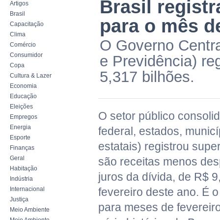
Brasil regist
Artigos
Brasil
para o mês d
Capacitação
Clima
O Governo Centra
Comércio
Consumidor
e Previdência) re
Copa
5,317 bilhões.
Cultura & Lazer
Economia
Educação
Eleições
O setor público consoli
Empregos
Energia
federal, estados, munic
Esporte
estatais) registrou supe
Finanças
Geral
são receitas menos des
Habitação
juros da dívida, de R$ 9
Indústria
Internacional
fevereiro deste ano. É o
Justiça
para meses de fevereiro
Meio Ambiente