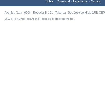
Sobre
Comercial
Expediente
Contato
Avenida Natal, 6600 - Rodovia Br 101 - Taborda | São José de Mipibú/RN CEP 
2010 ® Portal Mercado Aberto. Todos os direitos reservados.