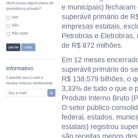
Você possui algum plano de
e municipais) fecharam
previdência privada?
superávit primário de R
Sim
empresas estatais, excl
Não
Não sabe
Petrobras e Eletrobras, 
de R$ 872 milhões.
Em 12 meses encerrados
informativo
superávit primário do se
R$ 138,579 bilhões, o q
Cadastre seu e-mail e
receba notícias diretamente
3,33% de tudo o que o p
Seu e-mail
Produto Interno Bruto (P
O setor público consoli
federal, estados, munic
estatais) registrou supe
são receitas menos des