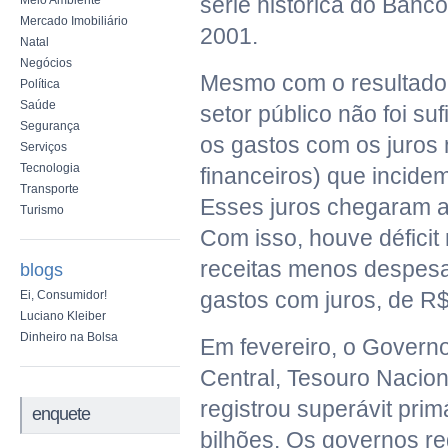
série histórica do Banc
Meio Ambiente
Mercado Imobiliário
2001.
Natal
Negócios
Mesmo com o resultado, 
Política
Saúde
setor público não foi suf
Segurança
os gastos com os juros
Serviços
Tecnologia
financeiros) que incidem
Transporte
Esses juros chegaram a
Turismo
Com isso, houve déficit
receitas menos despesa
blogs
gastos com juros, de R$
Ei, Consumidor!
Luciano Kleiber
Dinheiro na Bolsa
Em fevereiro, o Govern
Central, Tesouro Nacion
registrou superávit pri
enquete
bilhões. Os governos re