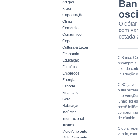
Banc
Artigos
Brasil
osc
Capacitação
Clima
O dólar
Comércio
com var
Consumidor
cotada 
Copa
Cultura & Lazer
Economia
O Banco Cen
Educação
recompra fu
Eleições
taxa de cort
Empregos
liquidação 
Energia
O BC já vem 
Esporte
outra ferra
Finanças
intervençõe
Geral
junho, foi 
Habitação
prevê leilõ
Indústria
compromisso
de câmbio.
Internacional
Justiça
O dólar ope
Meio Ambiente
venda, com 