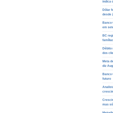
indica 
Dólar f
desde 
Banco 
em set
BC regi
famíli
Débito 
dos cli
Meta de
diz Aug
Banco C
futuro
Analis
cresci
Cresci
mas sól
Meirell