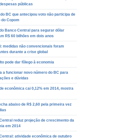
 despesas públicas
 do BC que antecipou voto não participa de
o do Copom
do Banco Central para segurar dólar
am R$ 60 bilhões em dois anos
i: medidas não convencionais foram
ntes durante a crise global
lto pode dar fôlego à economia
 a funcionar novo número do BC para
ações e dúvidas
ade econômica cai 0,12% em 2014, mostra
echa abaixo de R$ 2,60 pela primeira vez
dias
Central reduz projeção de crescimento da
ia em 2014
Central: atividade econômica de outubro