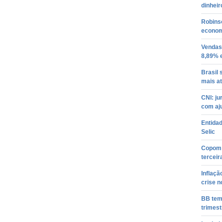
dinheir
Robins
econom
Vendas
8,89% 
Brasil
mais a
CNI: j
com aju
Entidad
Selic
Copom 
terceir
Inflaç
crise n
BB tem 
trimest