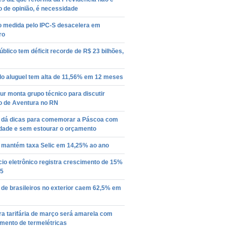
 de opinião, é necessidade
o medida pelo IPC-S desacelera em
ro
úblico tem déficit recorde de R$ 23 bilhões,
do aluguel tem alta de 11,56% em 12 meses
r monta grupo técnico para discutir
o de Aventura no RN
 dá dicas para comemorar a Páscoa com
idade e sem estourar o orçamento
mantém taxa Selic em 14,25% ao ano
io eletrônico registra crescimento de 15%
5
de brasileiros no exterior caem 62,5% em
a tarifária de março será amarela com
mento de termelétricas