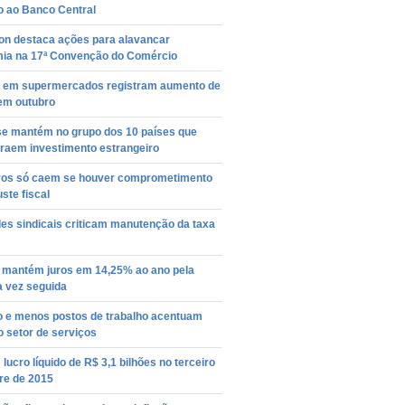
o ao Banco Central
on destaca ações para alavancar
ia na 17ª Convenção do Comércio
 em supermercados registram aumento de
em outubro
 se mantém no grupo dos 10 países que
traem investimento estrangeiro
uros só caem se houver comprometimento
ste fiscal
es sindicais criticam manutenção da taxa
mantém juros em 14,25% ao ano pela
a vez seguida
ão e menos postos de trabalho acentuam
o setor de serviços
lucro líquido de R$ 3,1 bilhões no terceiro
re de 2015