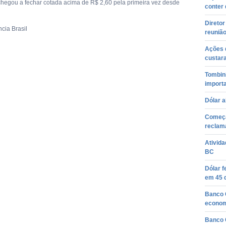
hegou a fechar cotada acima de R$ 2,60 pela primeira vez desde
conter
Diretor
cia Brasil
reuniã
Ações 
custar
Tombin
importa
Dólar a
Começa
reclam
Ativid
BC
Dólar f
em 45 
Banco 
econom
Banco 