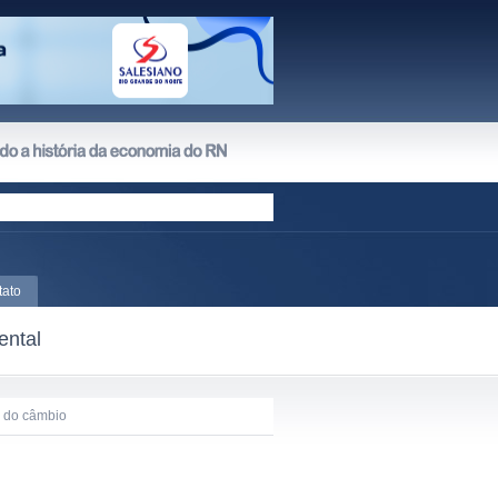
tato
ental
s do câmbio