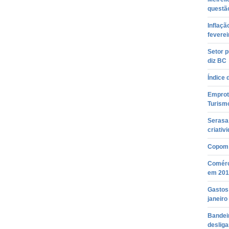
questão
Inflaçã
feverei
Setor p
diz BC
Índice 
Emprotu
Turism
Serasa
criativ
Copom 
Comérc
em 201
Gastos 
janeiro
Bandeir
desliga