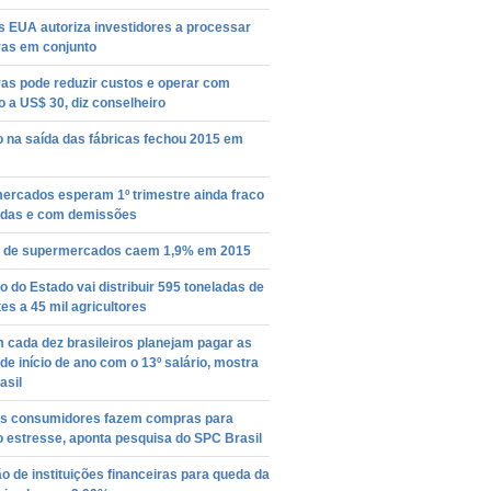
s EUA autoriza investidores a processar
ras em conjunto
as pode reduzir custos e operar com
o a US$ 30, diz conselheiro
o na saída das fábricas fechou 2015 em
ercados esperam 1º trimestre ainda fraco
das e com demissões
 de supermercados caem 1,9% em 2015
 do Estado vai distribuir 595 toneladas de
s a 45 mil agricultores
 cada dez brasileiros planejam pagar as
de início de ano com o 13º salário, mostra
asil
s consumidores fazem compras para
 o estresse, aponta pesquisa do SPC Brasil
o de instituições financeiras para queda da