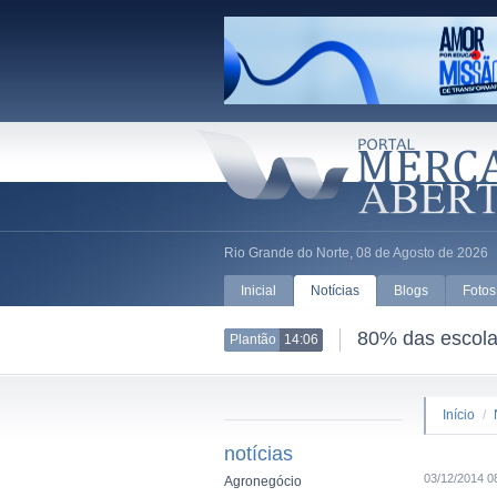
Rio Grande do Norte, 08 de Agosto de 2026
Inicial
Notícias
Blogs
Fotos
80% das escolas
Plantão
14:06
Início
/
notícias
03/12/2014 0
Agronegócio