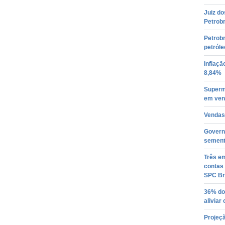
Juiz do
Petrob
Petrobr
petróle
Inflaçã
8,84%
Superm
em ven
Vendas
Governo
semente
Três em
contas 
SPC Br
36% do
aliviar
Projeçã