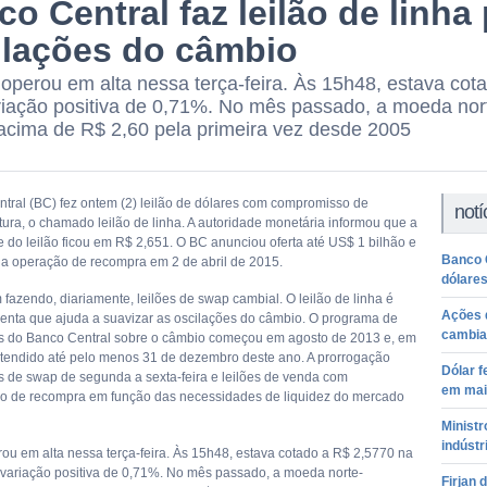
o Central faz leilão de linha
ilações do câmbio
 operou em alta nessa terça-feira. Às 15h48, estava co
iação positiva de 0,71%. No mês passado, a moeda nor
acima de R$ 2,60 pela primeira vez desde 2005
tral (BC) fez ontem (2) leilão de dólares com compromisso de
notí
tura, o chamado leilão de linha. A autoridade monetária informou que a
e do leilão ficou em R$ 2,651. O BC anunciou oferta até US$ 1 bilhão e
Banco 
da operação de recompra em 2 de abril de 2015.
dólare
fazendo, diariamente, leilões de swap cambial. O leilão de linha é
Ações 
menta que ajuda a suavizar as oscilações do câmbio. O programa de
cambia
s do Banco Central sobre o câmbio começou em agosto de 2013 e, em
estendido até pelo menos 31 de dezembro deste ano. A prorrogação
Dólar f
es de swap de segunda a sexta-feira e leilões de venda com
em mai
 de recompra em função das necessidades de liquidez do mercado
Minist
indústr
rou em alta nessa terça-feira. Às 15h48, estava cotado a R$ 2,5770 na
variação positiva de 0,71%. No mês passado, a moeda norte-
Firjan 