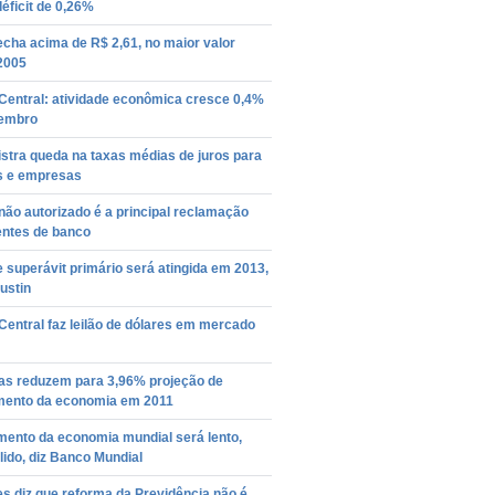
déficit de 0,26%
echa acima de R$ 2,61, no maior valor
2005
Central: atividade econômica cresce 0,4%
embro
stra queda na taxas médias de juros para
as e empresas
não autorizado é a principal reclamação
entes de banco
 superávit primário será atingida em 2013,
ustin
entral faz leilão de dólares em mercado
tas reduzem para 3,96% projeção de
mento da economia em 2011
mento da economia mundial será lento,
ido, diz Banco Mundial
es diz que reforma da Previdência não é