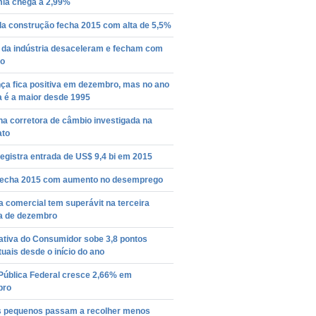
ia chega a 2,99%
da construção fecha 2015 com alta de 5,5%
 da indústria desaceleram e fecham com
ão
ça fica positiva em dezembro, mas no ano
a é a maior desde 1995
a corretora de câmbio investigada na
ato
registra entrada de US$ 9,4 bi em 2015
 fecha 2015 com aumento no desemprego
 comercial tem superávit na terceira
 de dezembro
ativa do Consumidor sobe 3,8 pontos
uais desde o início do ano
 Pública Federal cresce 2,66% em
bro
 pequenos passam a recolher menos