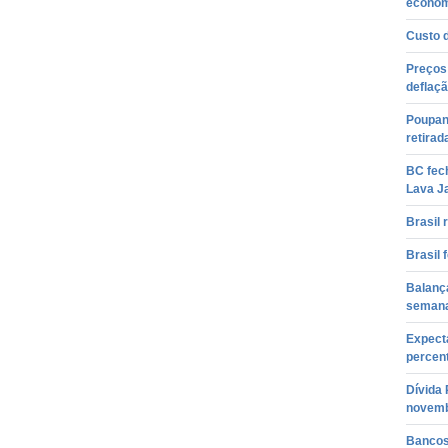
econom
Custo 
Preços
deflaç
Poupan
retirad
BC fech
Lava J
Brasil 
Brasil
Balança
semana
Expect
percent
Dívida
novem
Bancos