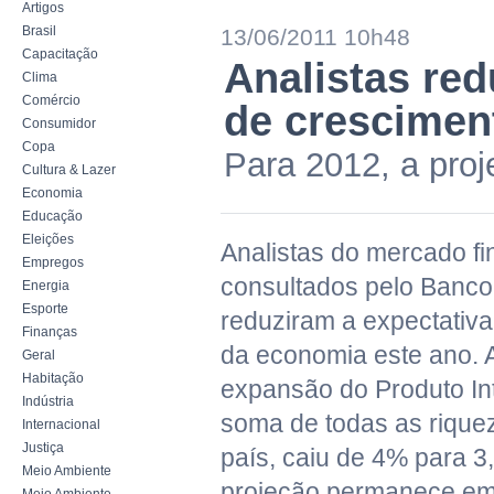
Artigos
Brasil
13/06/2011 10h48
Capacitação
Analistas re
Clima
Comércio
de crescimen
Consumidor
Copa
Para 2012, a pro
Cultura & Lazer
Economia
Educação
Eleições
Analistas do mercado fi
Empregos
consultados pelo Banco
Energia
Esporte
reduziram a expectativa
Finanças
da economia este ano. A
Geral
Habitação
expansão do Produto Int
Indústria
soma de todas as rique
Internacional
Justiça
país, caiu de 4% para 3
Meio Ambiente
projeção permanece em