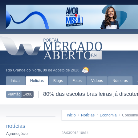
Rio Grande do Norte, 09 de Agosto de 2026
Inicial
Notícias
Blogs
Fotos
Vídeos
Números
80% das escolas brasileiras já discut
Plantão
14:06
Início
/
Notícias
/
Economia
/
Consumid
notícias
23/03/2012 10h14
Agronegócio