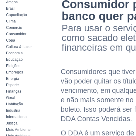
Consumidor p
Artigos
Brasil
banco quer p
Capacitação
Clima
Para usar o serviç
Comércio
Consumidor
como sacado eletr
Copa
financeiras em qu
Cultura & Lazer
Economia
Educação
Eleições
Consumidores que tive
Empregos
Energia
vão poder quitar os títu
Esporte
vencimento, em qualque
Finanças
Geral
e não mais somente no 
Habitação
boleto. Isso poderá ser f
Indústria
Internacional
DDA Contas Vencidas.
Justiça
Meio Ambiente
O DDA é um serviço de