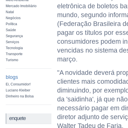
Meio Ambiente
eletrônica de boletos b
Mercado Imobiliário
Natal
mundo, segundo inform
Negócios
(Federação Brasileira d
Política
Saúde
pagar os títulos por ess
Segurança
consumidores podem inc
Serviços
Tecnologia
vencidas no sistema de
Transporte
março.
Turismo
"A novidade deverá pro
blogs
clientes mais comodida
Ei, Consumidor!
diminuindo, por exemplo
Luciano Kleiber
Dinheiro na Bolsa
da 'saidinha', já que nã
necessário pagar em din
diretor adjunto de serv
enquete
Walter Tadeu de Faria.