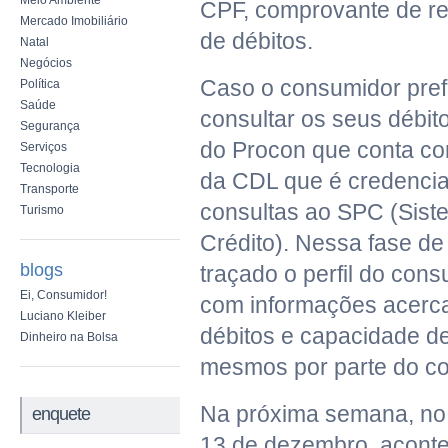
Meio Ambiente
CPF, comprovante de re
Mercado Imobiliário
de débitos.
Natal
Negócios
Caso o consumidor pref
Política
Saúde
consultar os seus débit
Segurança
do Procon que conta c
Serviços
Tecnologia
da CDL que é credencia
Transporte
consultas ao SPC (Sist
Turismo
Crédito). Nessa fase de
blogs
traçado o perfil do con
Ei, Consumidor!
com informações acerca
Luciano Kleiber
débitos e capacidade 
Dinheiro na Bolsa
mesmos por parte do c
Na próxima semana, no 
enquete
13 de dezembro, acont