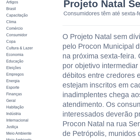
Projeto Natal S
Artigos
Brasil
Consumidores têm até sexta-fei
Capacitação
Clima
Comércio
O Projeto Natal sem dí
Consumidor
Copa
pelo Procon Municipal d
Cultura & Lazer
na próxima sexta-feira.
Economia
Educação
por objetivo intermedia
Eleições
débitos entre credores
Empregos
Energia
estejam inscritos em ca
Esporte
inadimplentes chega aos
Finanças
Geral
atendimento. Os consu
Habitação
interessados deverão p
Indústria
Internacional
Procon Natal na rua Ser
Justiça
de Petrópolis, munidos 
Meio Ambiente