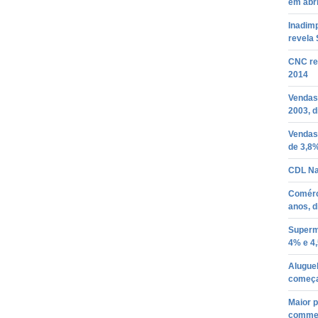
em abri
Inadim
revela
CNC re
2014
Vendas
2003, d
Vendas
de 3,8
CDL Na
Comérci
anos, 
Superm
4% e 4
Aluguel
começa
Maior p
commer