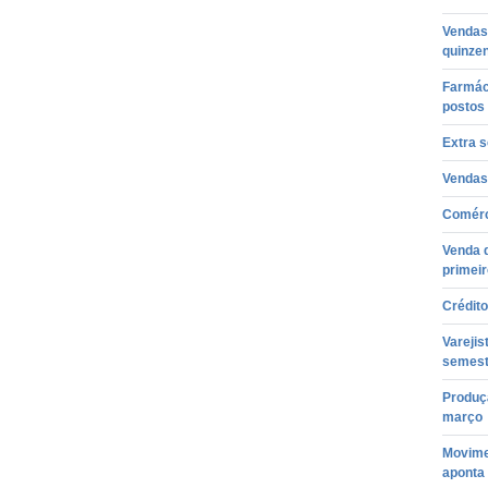
Vendas
quinzen
Farmác
postos
Extra 
Vendas
Comérci
Venda d
primei
Crédito
Varejis
semest
Produç
março
Movime
aponta