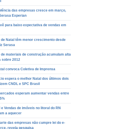
l
plência das empresas cresce em março,
 Serasa Experian
vê para baixo expectativa de vendas em
 de Natal têm menor crescimento desde
iz Serasa
 de materiais de construção acumulam alta
% sobre 2012
tal convoca Coletiva de Imprensa
o espera o melhor Natal dos últimos dois
dizem CNDL e SPC Brasil
ercados esperam aumentar vendas entre
,5%
 e Vendas de imóveis no litoral do RN
m a aquecer
arte das empresas não cumpre lei do e-
ce, revela pesquisa