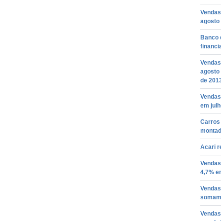
Vendas
agosto
Banco d
financi
Vendas 
agosto
de 201
Vendas
em julh
Carros
montad
Acari r
Vendas 
4,7% e
Vendas
somam 
Vendas 