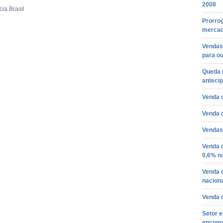
2008
ia Brasil
Prorrog
mercad
Vendas
para o
Queda 
anteci
Venda d
Venda 
Vendas
Venda d
0,6% no
Venda 
nacion
Venda d
Setor e
encome