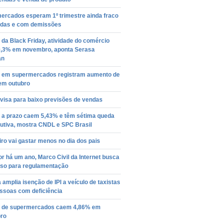
ercados esperam 1º trimestre ainda fraco
das e com demissões
da Black Friday, atividade do comércio
0,3% em novembro, aponta Serasa
an
 em supermercados registram aumento de
em outubro
visa para baixo previsões de vendas
 a prazo caem 5,43% e têm sétima queda
utiva, mostra CNDL e SPC Brasil
iro vai gastar menos no dia dos pais
r há um ano, Marco Civil da Internet busca
so para regulamentação
 amplia isenção de IPI a veículo de taxistas
essoas com deficiência
 de supermercados caem 4,86% em
ro