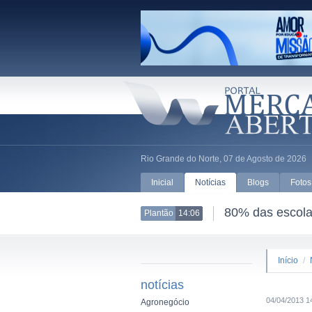
Rio Grande do Norte, 07 de Agosto de 2026
Inicial
Notícias
Blogs
Fotos
80% das escolas
Plantão
14:06
Início
/
notícias
04/04/2013 1
Agronegócio