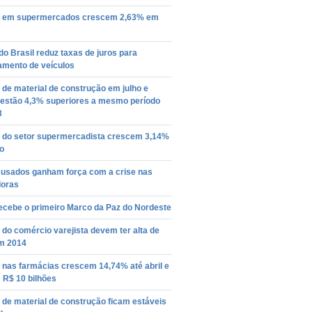
 em supermercados crescem 2,63% em
o Brasil reduz taxas de juros para
amento de veículos
de material de construção em julho e
 estão 4,3% superiores a mesmo período
3
 do setor supermercadista crescem 3,14%
o
 usados ganham força com a crise nas
oras
ecebe o primeiro Marco da Paz do Nordeste
do comércio varejista devem ter alta de
m 2014
 nas farmácias crescem 14,74% até abril e
R$ 10 bilhões
de material de construção ficam estáveis