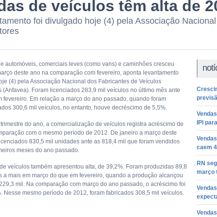
das de veículos têm alta de 
tamento foi divulgado hoje (4) pela Associação Nacional
tores
e automóveis, comerciais leves (como vans) e caminhões cresceu
notí
rço deste ano na comparação com fevereiro, aponta levantamento
oje (4) pela Associação Nacional dos Fabricantes de Veículos
Cresci
 (Anfavea). Foram licenciados 283,9 mil veículos no último mês ante
previsã
m fevereiro. Em relação a março do ano passado, quando foram
ados 300,6 mil veículos, no entanto, houve decréscimo de 5,5%.
Vendas
IPI par
trimestre do ano, a comercialização de veículos registra acréscimo de
paração com o mesmo período de 2012. De janeiro a março deste
Vendas
licenciados 830,5 mil unidades ante as 818,4 mil que foram vendidos
caem 4
imeiros meses do ano passado.
RN seg
de veículos também apresentou alta, de 39,2%. Foram produzidas 89,8
março t
s a mais em março do que em fevereiro, quando a produção alcançou
229,3 mil. Na comparação com março do ano passado, o acréscimo foi
Vendas
. Nesse mesmo período de 2012, foram fabricados 308,5 mil veículos.
expect
Vendas