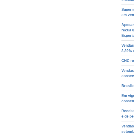
Superm
em ven
Apesar 
recua 
Experi
Vendas
8,89% 
CNC re
Vendas
consec
Brasile
Em vigo
consen
Receita
e de p
Vendas
setemb