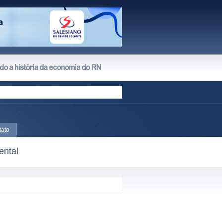
tato
ental