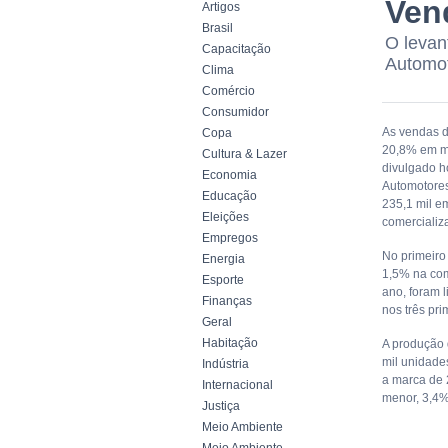
Ven
Artigos
Brasil
O levan
Capacitação
Automo
Clima
Comércio
Consumidor
As vendas d
Copa
20,8% em ma
Cultura & Lazer
divulgado h
Economia
Automotores
Educação
235,1 mil e
Eleições
comercializ
Empregos
No primeiro 
Energia
1,5% na com
Esporte
ano, foram 
Finanças
nos três pr
Geral
Habitação
A produção 
mil unidade
Indústria
a marca de 
Internacional
menor, 3,4%
Justiça
Meio Ambiente