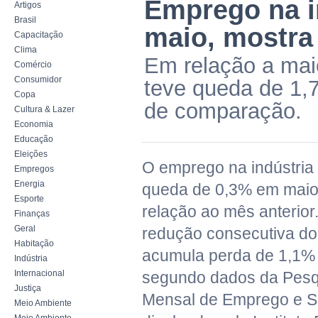
Emprego na in
Artigos
Brasil
maio, mostra
Capacitação
Clima
Em relação a mai
Comércio
Consumidor
teve queda de 1,7
Copa
de comparação.
Cultura & Lazer
Economia
Educação
Eleições
O emprego na indústria b
Empregos
Energia
queda de 0,3% em maio
Esporte
relação ao mês anterior.
Finanças
Geral
redução consecutiva do 
Habitação
acumula perda de 1,1% 
Indústria
Internacional
segundo dados da Pesqu
Justiça
Mensal de Emprego e Sa
Meio Ambiente