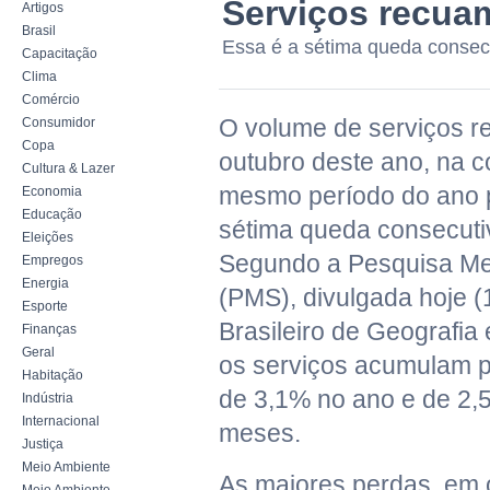
Serviços recua
Artigos
Brasil
Essa é a sétima queda consecu
Capacitação
Clima
Comércio
O volume de serviços 
Consumidor
Copa
outubro deste ano, na
Cultura & Lazer
mesmo período do ano 
Economia
Educação
sétima queda consecutiv
Eleições
Segundo a Pesquisa Me
Empregos
Energia
(PMS), divulgada hoje (1
Esporte
Brasileiro de Geografia 
Finanças
Geral
os serviços acumulam 
Habitação
de 3,1% no ano e de 2,
Indústria
Internacional
meses.
Justiça
Meio Ambiente
As maiores perdas, em 