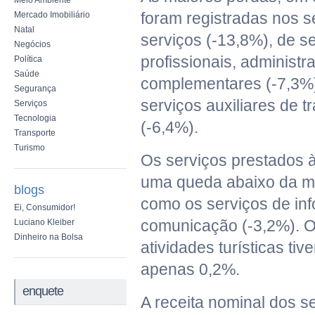
Meio Ambiente
foram registradas nos 
Mercado Imobiliário
Natal
serviços (-13,8%), de s
Negócios
profissionais, administra
Política
Saúde
complementares (-7,3%)
Segurança
serviços auxiliares de t
Serviços
Tecnologia
(-6,4%).
Transporte
Turismo
Os serviços prestados à
uma queda abaixo da m
blogs
como os serviços de in
Ei, Consumidor!
comunicação (-3,2%). O
Luciano Kleiber
Dinheiro na Bolsa
atividades turísticas t
apenas 0,2%.
enquete
A receita nominal dos s