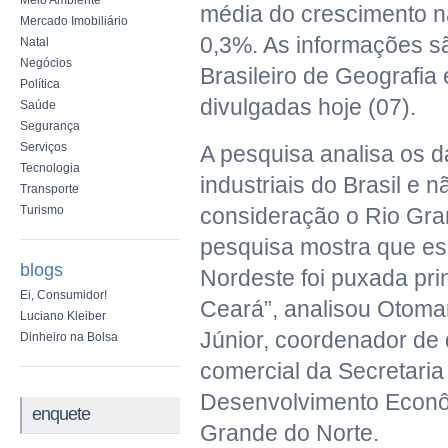
Meio Ambiente
média do crescimento n
Mercado Imobiliário
0,3%. As informações sã
Natal
Negócios
Brasileiro de Geografia 
Política
divulgadas hoje (07).
Saúde
Segurança
Serviços
A pesquisa analisa os d
Tecnologia
industriais do Brasil e 
Transporte
Turismo
consideração o Rio Gra
pesquisa mostra que es
blogs
Nordeste foi puxada pri
Ei, Consumidor!
Ceará”, analisou Otom
Luciano Kleiber
Júnior, coordenador de
Dinheiro na Bolsa
comercial da Secretaria
Desenvolvimento Econô
enquete
Grande do Norte.