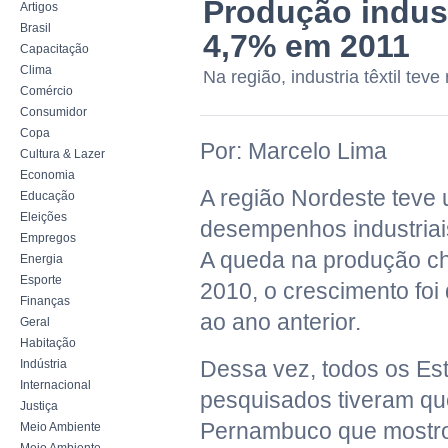
Produção indus
Artigos
Brasil
4,7% em 2011
Capacitação
Clima
Na região, industria têxtil tev
Comércio
Consumidor
Copa
Por: Marcelo Lima
Cultura & Lazer
Economia
A região Nordeste teve 
Educação
Eleições
desempenhos industriai
Empregos
A queda na produção c
Energia
Esporte
2010, o crescimento foi
Finanças
ao ano anterior.
Geral
Habitação
Dessa vez, todos os Es
Indústria
Internacional
pesquisados tiveram qu
Justiça
Pernambuco que mostro
Meio Ambiente