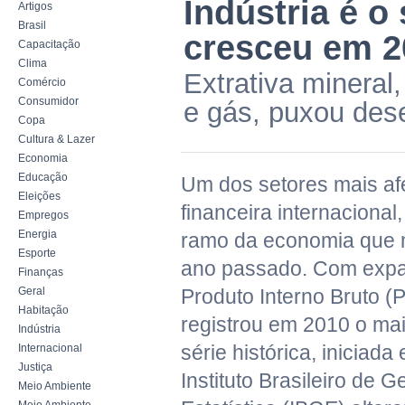
Indústria é o
Artigos
Brasil
cresceu em 2
Capacitação
Clima
Extrativa mineral
Comércio
Consumidor
e gás, puxou des
Copa
Cultura & Lazer
Economia
Educação
Um dos setores mais afe
Eleições
financeira internacional, 
Empregos
Energia
ramo da economia que 
Esporte
ano passado. Com expa
Finanças
Geral
Produto Interno Bruto (P
Habitação
registrou em 2010 o ma
Indústria
série histórica, iniciad
Internacional
Justiça
Instituto Brasileiro de G
Meio Ambiente