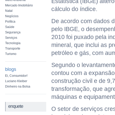
Estatística (IBGE) alter
Meio Ambiente
Mercado Imobiliário
cálculo do índice.
Natal
Negócios
De acordo com dados di
Política
Saúde
pelo IBGE, o desempen
Segurança
2010 foi puxado pela ind
Serviços
Tecnologia
mineral, que inclui as 
Transporte
petróleo e gás, com au
Turismo
Segundo o levantament
blogs
contou com a expansão
Ei, Consumidor!
construção civil e de 9,
Luciano Kleiber
Dinheiro na Bolsa
transformação, que agr
máquinas e equipament
enquete
O setor de serviços cr