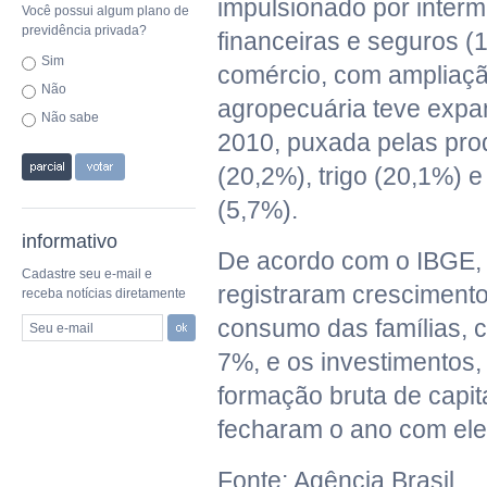
impulsionado por inter
Você possui algum plano de
previdência privada?
financeiras e seguros (
Sim
comércio, com ampliaçã
Não
agropecuária teve exp
Não sabe
2010, puxada pelas pro
(20,2%), trigo (20,1%) 
(5,7%).
informativo
De acordo com o IBGE
Cadastre seu e-mail e
registraram cresciment
receba notícias diretamente
consumo das famílias,
Seu e-mail
7%, e os investimentos,
formação bruta de capita
fecharam o ano com el
Fonte: Agência Brasil