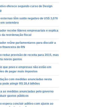
ativo oferece segundo curso de Design
g
 externas têm saldo negativo de US$ 3,076
s em setembro
dor recebe líderes empresariais e explica
 da reordenação fiscal
dor reúne parlamentares para discutir a
o financeira do RN
 reduz previsão de receita para 2015, mas
rta novos gastos
diz que povo e empresas não estão em
ões de pagar mais impostos
dação com medidas anunciadas nesta
 pode atingir R$ 28,4 bilhões
a as medidas anunciadas pelo governo
duzir gastos públicos
 espera concluir aditivo com ajuste ao