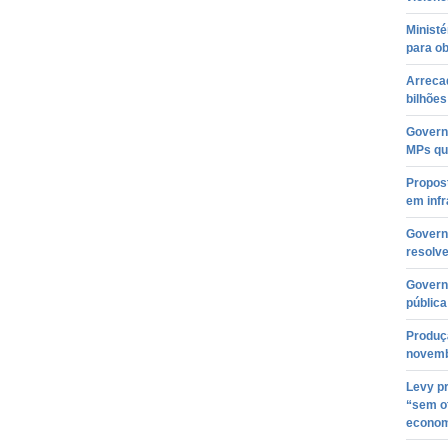
Ministé
para ob
Arreca
bilhões
Governo
MPs qu
Propost
em infr
Govern
resolve
Govern
pública
Produç
novemb
Levy pr
“sem of
econom