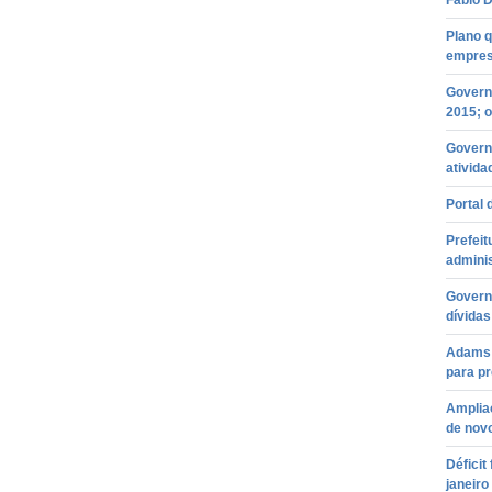
Fábio D
Plano 
empres
Governo
2015; o
Govern
ativida
Portal 
Prefeit
admini
Governo
dívida
Adams 
para p
Amplia
de nov
Déficit
janeiro