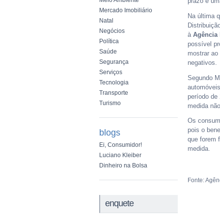
Meio Ambiente
prazo e um
Mercado Imobiliário
Na última q
Natal
Distribuiçã
Negócios
à
Agência 
Política
possível p
Saúde
mostrar ao 
Segurança
negativos.
Serviços
Segundo Me
Tecnologia
automóveis
Transporte
período de 
Turismo
medida não
Os consumi
pois o bene
blogs
que forem f
Ei, Consumidor!
medida.
Luciano Kleiber
Dinheiro na Bolsa
Fonte: Agênc
enquete