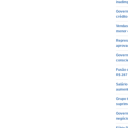
inadimp
Govern
crédito
Vendas 
menor 
Repres
aprova
Govern
conscie
Fusão 
R$ 287
Salári
aument
Grupo t
suprim
Govern
negóci