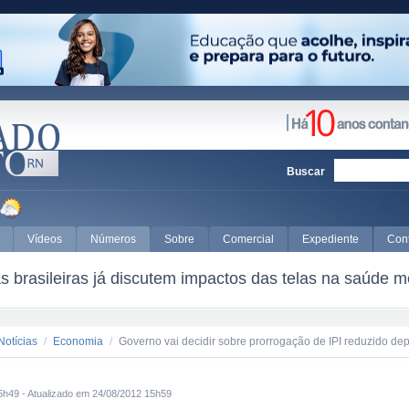
Buscar
Vídeos
Números
Sobre
Comercial
Expediente
Con
asileiras já discutem impactos das telas na saúde menta
Notícias
/
Economia
/
Governo vai decidir sobre prorrogação de IPI reduzido d
5h49 - Atualizado em 24/08/2012 15h59