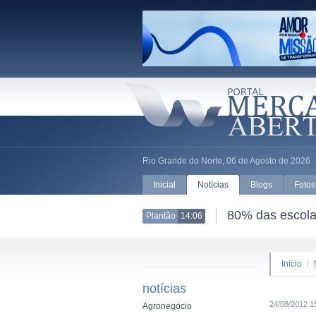
Rio Grande do Norte, 06 de Agosto de 2026
Inicial
Notícias
Blogs
Fotos
80% das escolas br
Plantão
13:59
Início
/
notícias
24/08/2012 1
Agronegócio