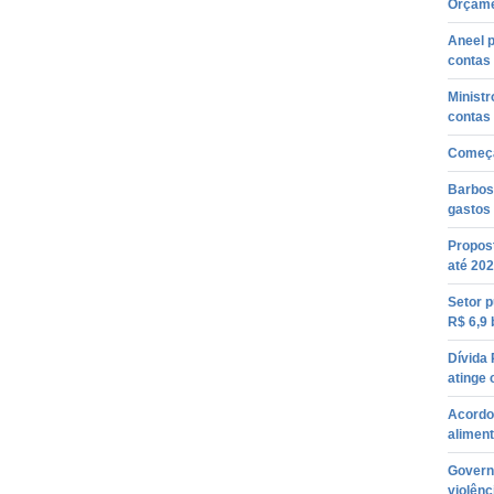
Orçame
Aneel p
contas 
Minist
contas 
Começa
Barbos
gastos
Propos
até 20
Setor p
R$ 6,9 
Dívida
atinge 
Acordo 
alimen
Govern
violênc