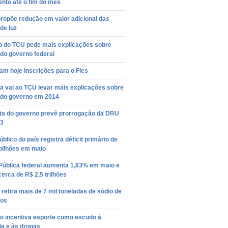
nto até o fim do mês
ropõe redução em valor adicional das
de luz
ro do TCU pede mais explicações sobre
do governo federal
m hoje inscrições para o Fies
a vai ao TCU levar mais explicações sobre
 do governo em 2014
ta do governo prevê prorrogação da DRU
23
úblico do país registra déficit primário de
bilhões em maio
 Pública federal aumenta 1,83% em maio e
cerca de R$ 2,5 trilhões
retira mais de 7 mil toneladas de sódio de
tos
o incentiva esporte como escudo à
ia e às drogas