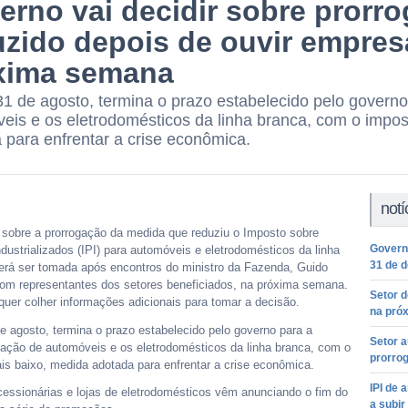
rno vai decidir sobre prorro
uzido depois de ouvir empres
xima semana
31 de agosto, termina o prazo estabelecido pelo govern
eis e os eletrodomésticos da linha branca, com o impo
 para enfrentar a crise econômica.
notí
o sobre a prorrogação da medida que reduziu o Imposto sobre
Governo
dustrializados (IPI) para automóveis e eletrodomésticos da linha
31 de 
erá ser tomada após encontros do ministro da Fazenda, Guido
om representantes dos setores beneficiados, na próxima semana.
Setor d
uer colher informações adicionais para tomar a decisão.
na pró
e agosto, termina o prazo estabelecido pelo governo para a
Setor 
zação de automóveis e os eletrodomésticos da linha branca, com o
prorrog
is baixo, medida adotada para enfrentar a crise econômica.
IPI de 
cessionárias e lojas de eletrodomésticos vêm anunciando o fim do
a subir