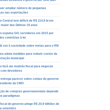
antas assumirá o governo por sete dias
quer ampliar número de pequenas
as nas exportações
 Central tem déficit de R$ 114,9 bi em
 maior dos últimos 19 anos
o expulsa 541 servidores em 2015 por
des contrárias à lei
dá voz à sociedade sobre metas para o RN
ura adota medidas para reduzir custos da
stração municipal
 fará um mutirão fiscal para negociar
s com devedores
entrega parecer sobre contas do governo
residente da CMO
ção de compras governamentais depende
os paradigmas
 fiscal do governo atinge R$ 20,9 bilhões de
 a setembro