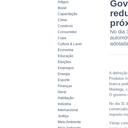
Gove
Artigos
Brasil
red
Capacitação
pró
Clima
Comércio
No dia 
Consumidor
automóv
Copa
adotada
Cultura & Lazer
Economia
Educação
Eleições
Empregos
A definiçã
Energia
Produtos In
Esporte
branca pod
Finanças
Mantega, c
Geral
O governo q
Habitação
No dia 31 d
Indústria
comerciali
Internacional
imposto ma
Justiça
Meio Ambiente
Várias con