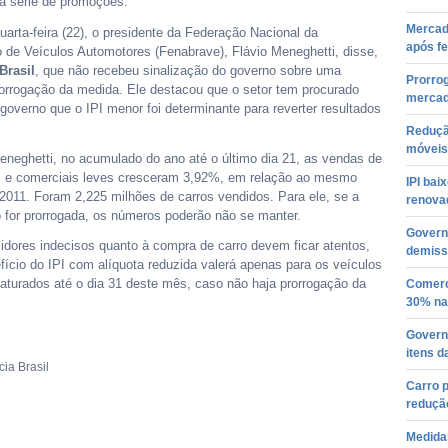
a série de promoções.
Mercad
uarta-feira (22), o presidente da Federação Nacional da
após fe
o de Veículos Automotores (Fenabrave), Flávio Meneghetti, disse,
Brasil
, que não recebeu sinalização do governo sobre uma
Prorrog
rorrogação da medida. Ele destacou que o setor tem procurado
mercad
governo que o IPI menor foi determinante para reverter resultados
Redução
móveis 
neghetti, no acumulado do ano até o último dia 21, as vendas de
 e comerciais leves cresceram 3,92%, em relação ao mesmo
IPI bai
2011. Foram 2,225 milhões de carros vendidos. Para ele, se a
renova
 for prorrogada, os números poderão não se manter.
Governo
dores indecisos quanto à compra de carro devem ficar atentos,
demiss
fício do IPI com alíquota reduzida valerá apenas para os veículos
aturados até o dia 31 deste mês, caso não haja prorrogação da
Comerc
30% na
Govern
itens d
ia Brasil
Carro 
redução
Medida