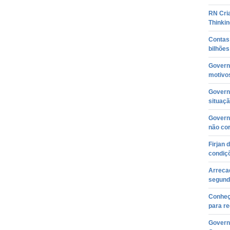
RN Cri
Thinkin
Contas
bilhõe
Governa
motivos
Governa
situaçã
Governo
não co
Firjan 
condiç
Arreca
segunda
Conheç
para re
Governo