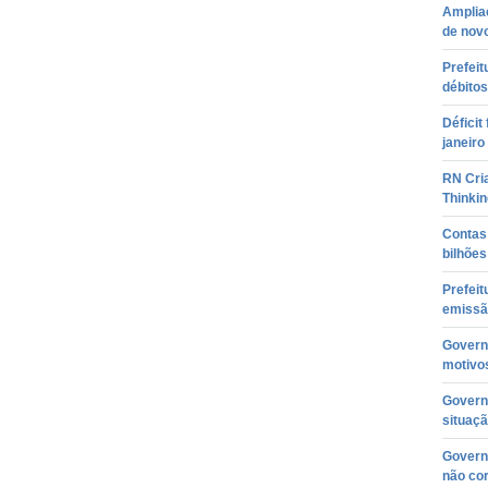
Amplia
de nov
Prefeit
débitos
Déficit
janeiro
RN Cri
Thinkin
Contas
bilhõe
Prefeit
emissã
Governa
motivos
Governa
situaçã
Governo
não co