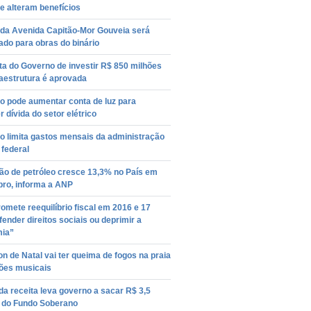
e alteram benefícios
 da Avenida Capitão-Mor Gouveia será
tado para obras do binário
a do Governo de investir R$ 850 milhões
aestrutura é aprovada
o pode aumentar conta de luz para
r dívida do setor elétrico
o limita gastos mensais da administração
 federal
ão de petróleo cresce 13,3% no País em
ro, informa a ANP
omete reequilíbrio fiscal em 2016 e 17
ender direitos sociais ou deprimir a
ia”
on de Natal vai ter queima de fogos na praia
ções musicais
a receita leva governo a sacar R$ 3,5
s do Fundo Soberano