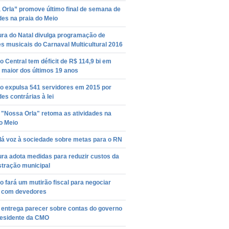
 Orla” promove último final de semana de
des na praia do Meio
ura do Natal divulga programação de
s musicais do Carnaval Multicultural 2016
 Central tem déficit de R$ 114,9 bi em
 maior dos últimos 19 anos
o expulsa 541 servidores em 2015 por
des contrárias à lei
 "Nossa Orla" retoma as atividades na
o Meio
dá voz à sociedade sobre metas para o RN
ura adota medidas para reduzir custos da
stração municipal
 fará um mutirão fiscal para negociar
s com devedores
entrega parecer sobre contas do governo
residente da CMO