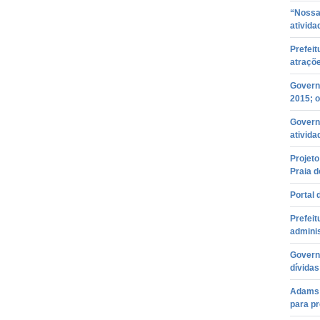
“Nossa
ativida
Prefeit
atraçõe
Governo
2015; o
Govern
ativida
Projeto
Praia d
Portal 
Prefeit
admini
Governo
dívida
Adams 
para p