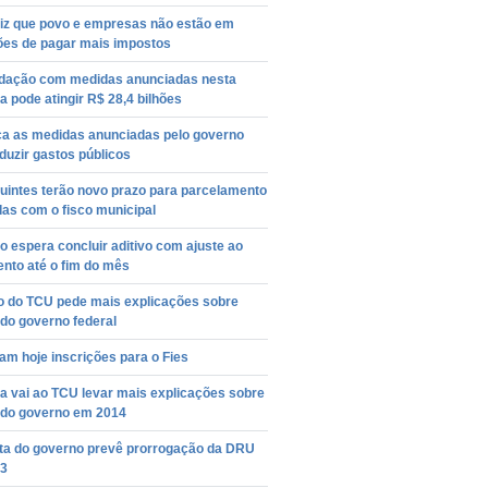
diz que povo e empresas não estão em
ões de pagar mais impostos
dação com medidas anunciadas nesta
 pode atingir R$ 28,4 bilhões
a as medidas anunciadas pelo governo
duzir gastos públicos
uintes terão novo prazo para parcelamento
das com o fisco municipal
 espera concluir aditivo com ajuste ao
nto até o fim do mês
ro do TCU pede mais explicações sobre
do governo federal
m hoje inscrições para o Fies
a vai ao TCU levar mais explicações sobre
 do governo em 2014
ta do governo prevê prorrogação da DRU
23