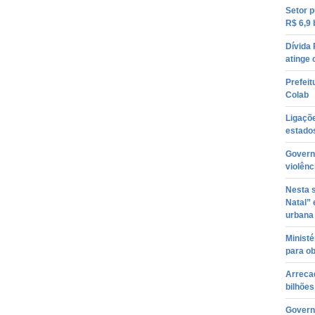
Setor p
R$ 6,9 
Dívida
atinge 
Prefeit
Colab
Ligaçõe
estado
Govern
violênc
Nesta s
Natal” 
urbana
Ministé
para ob
Arreca
bilhões
Governo