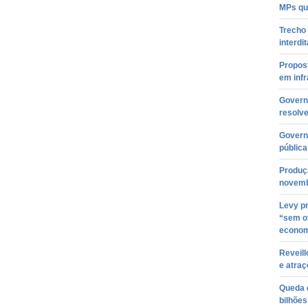
MPs qu
Trecho
interdi
Propost
em infr
Govern
resolve
Govern
pública
Produç
novemb
Levy pr
“sem of
econom
Reveill
e atra
Queda d
bilhõe