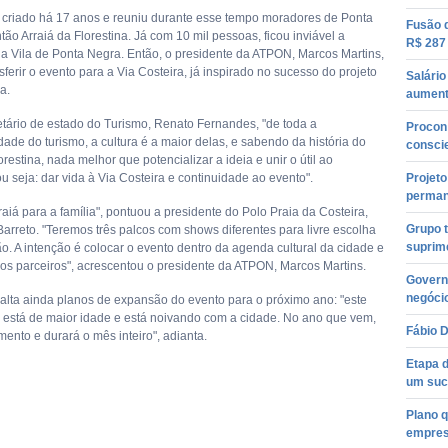
i criado há 17 anos e reuniu durante esse tempo moradores de Ponta
Fusão 
ão Arraiá da Florestina. Já com 10 mil pessoas, ficou inviável a
R$ 287
na Vila de Ponta Negra. Então, o presidente da ATPON, Marcos Martins,
sferir o evento para a Via Costeira, já inspirado no sucesso do projeto
Salári
a.
aument
etário de estado do Turismo, Renato Fernandes, "de toda a
Procon 
dade do turismo, a cultura é a maior delas, e sabendo da história do
consci
orestina, nada melhor que potencializar a ideia e unir o útil ao
u seja: dar vida à Via Costeira e continuidade ao evento".
Projeto
perman
aiá para a família", pontuou a presidente do Polo Praia da Costeira,
Grupo t
arreto. "Teremos três palcos com shows diferentes para livre escolha
suprim
o. A intenção é colocar o evento dentro da agenda cultural da cidade e
os parceiros", acrescentou o presidente da ATPON, Marcos Martins.
Govern
negóci
alta ainda planos de expansão do evento para o próximo ano: "este
á está de maior idade e está noivando com a cidade. No ano que vem,
Fábio D
ento e durará o mês inteiro", adianta.
Etapa d
um suc
Plano 
empres