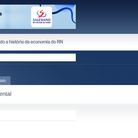
tato
ental