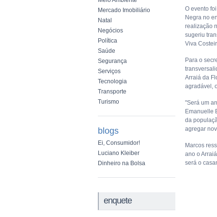
Meio Ambiente
O evento fo
Mercado Imobiliário
Negra no ent
Natal
realização 
Negócios
sugeriu tran
Política
Viva Costeir
Saúde
Para o secr
Segurança
transversali
Serviços
Arraiá da Fl
Tecnologia
agradável, o
Transporte
Turismo
"Será um arr
Emanuelle B
da populaçã
agregar nov
blogs
Ei, Consumidor!
Marcos ress
Luciano Kleiber
ano o Arrai
será o casam
Dinheiro na Bolsa
enquete