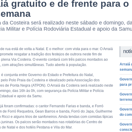
iá gratuito e de frente para o
semana
á da Costeira será realizado neste sábado e domingo, 
cia Militar e Polícia Rodoviária Estadual e apoio da Samu
e rua está de volta a Natal. E o melhor: com vista para o mar. O Arraiá
notí
promete resgatar a tradição dos festejos de outrora neste fim de
plena Via Costeira. O evento contará com três palcos montados ao
Arraiá 
a, com atrações simultâneas. Tudo aberto à população.
seman
 é conjunta entre Governo do Estado e Prefeitura do Natal,
Govern
pelo Polo Praia da Costeira e idealizado pela Associação dos
para pr
es de Ponta Negra (ATPON). O Arraiá da Costeira será realizado neste
mingo, das 16h às 0h, com segurança da Polícia Militar e Polícia
Govern
Estadual e apoio da Samu.
terren
 já foram confirmadas: o cantor Fernando Farias e banda, e Forró
Governo
m de Forró Requebra, Gean Barros e banda, Forró do Japa, Guilherme
do com
 Ricci e alguns trios de sanfoneiros. Ainda tendas com comidas típicas
s juninas. Os palcos serão montados nas rotatórias do Centro de
Govern
de Natal e dos hotéis Pestana e Vila do Mar.
conscie