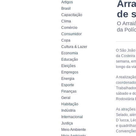
Arra
Artigos
Brasil
de 
Capacitação
Clima
O Arrai
Comércio
da Polí
Consumidor
Copa
Cultura & Lazer
O São João d
Economia
da Costeira 
Educação
semana, em 
Eleições
longo da vi
Empregos
A realização
Energia
coordenado 
Esporte
Trabalhador
Finanças
sábado e do
Geral
Rodoviária 
Habitação
As atrações
Indústria
Selado, alé
Internacional
D`lucca, Léo
Justiça
e quadrilha
Meio Ambiente
Convenções 