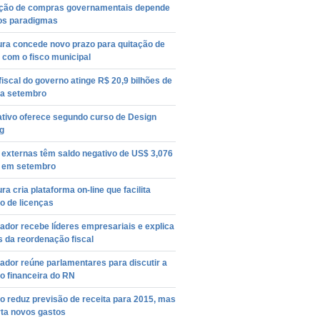
ção de compras governamentais depende
os paradigmas
ura concede novo prazo para quitação de
 com o fisco municipal
 fiscal do governo atinge R$ 20,9 bilhões de
 a setembro
ativo oferece segundo curso de Design
g
 externas têm saldo negativo de US$ 3,076
s em setembro
ura cria plataforma on-line que facilita
o de licenças
dor recebe líderes empresariais e explica
 da reordenação fiscal
dor reúne parlamentares para discutir a
o financeira do RN
 reduz previsão de receita para 2015, mas
rta novos gastos