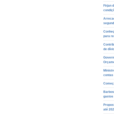
Firjan 
condiç
Arreca
segunda
Conheç
para re
Contrib
de dívi
Governo
Orçame
Minist
contas 
Começa
Barbos
gastos
Propos
até 20