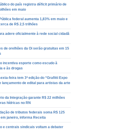
úblico do país registra déficit primário de
bilhões em maio
 Pública federal aumenta 1,83% em maio e
cerca de R$ 2,5 trilhões
ura adere oficialmente à rede social cidadã
s de orelhões da Oi serão gratuitas em 15
s
o incentiva esporte como escudo à
ia e às drogas
exta-feira tem 3ª edição do “Grafitti Expo
e lançamento de edital para artistas da arte
rio da Integração garante R$ 22 milhões
ras hídricas no RN
dação de tributos federais soma R$ 125
 em janeiro, informa Receita
 e centrais sindicais voltam a debater