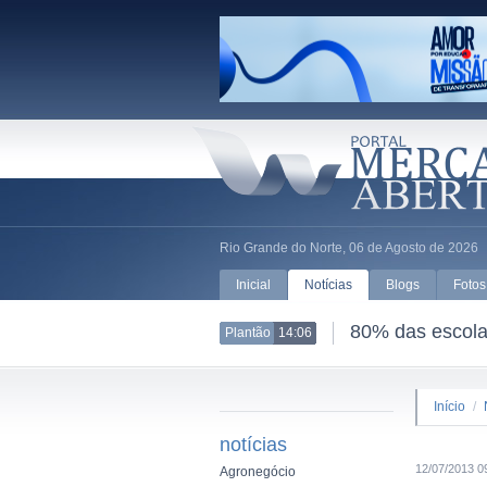
Rio Grande do Norte, 06 de Agosto de 2026
Inicial
Notícias
Blogs
Fotos
80% das escolas
Plantão
14:06
Início
/
notícias
12/07/2013 0
Agronegócio